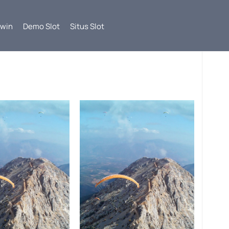
xwin
Demo Slot
Situs Slot