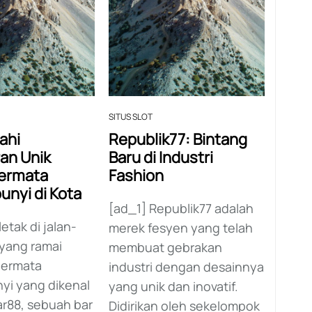
SITUS SLOT
ahi
Republik77: Bintang
an Unik
Baru di Industri
Permata
Fashion
nyi di Kota
[ad_1] Republik77 adalah
etak di jalan-
merek fesyen yang telah
 yang ramai
membuat gebrakan
permata
industri dengan desainnya
yi yang dikenal
yang unik dan inovatif.
ar88, sebuah bar
Didirikan oleh sekelompok