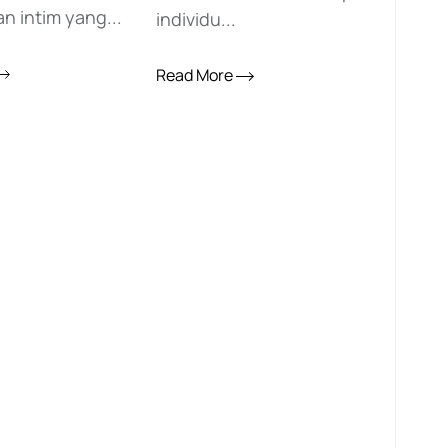
 intim yang...
individu...
Read More