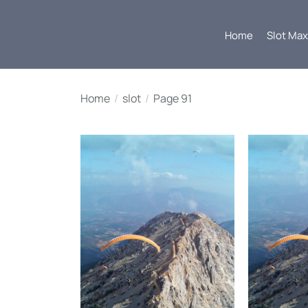
Skip
to
Home
Slot Ma
the
content
Home
slot
Page 91