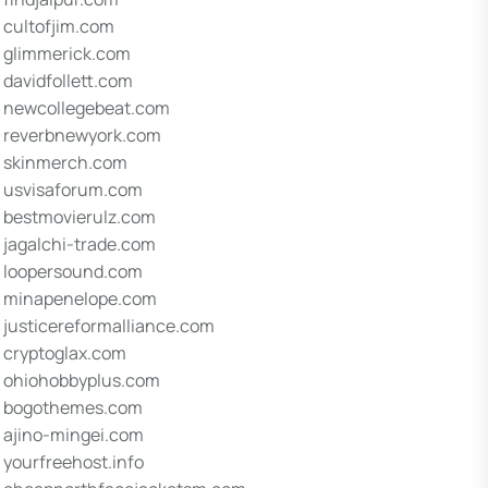
cultofjim.com
glimmerick.com
davidfollett.com
newcollegebeat.com
reverbnewyork.com
skinmerch.com
usvisaforum.com
bestmovierulz.com
jagalchi-trade.com
loopersound.com
minapenelope.com
justicereformalliance.com
cryptoglax.com
ohiohobbyplus.com
bogothemes.com
ajino-mingei.com
yourfreehost.info