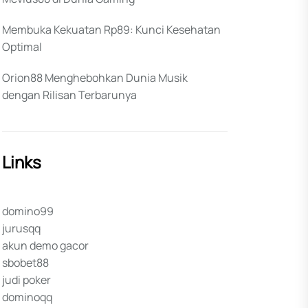
Membuka Kekuatan Rp89: Kunci Kesehatan
Optimal
Orion88 Menghebohkan Dunia Musik
dengan Rilisan Terbarunya
Links
domino99
jurusqq
akun demo gacor
sbobet88
judi poker
dominoqq