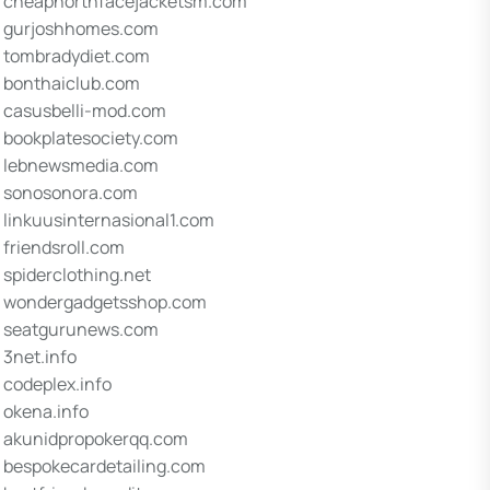
cheapnorthfacejacketsm.com
gurjoshhomes.com
tombradydiet.com
bonthaiclub.com
casusbelli-mod.com
bookplatesociety.com
lebnewsmedia.com
sonosonora.com
linkuusinternasional1.com
friendsroll.com
spiderclothing.net
wondergadgetsshop.com
seatgurunews.com
3net.info
codeplex.info
okena.info
akunidpropokerqq.com
bespokecardetailing.com