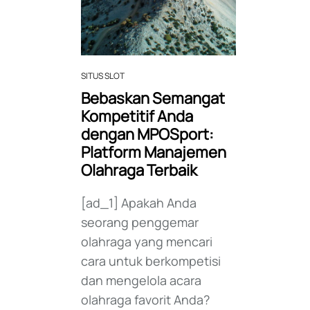
SITUS SLOT
Bebaskan Semangat
Kompetitif Anda
dengan MPOSport:
Platform Manajemen
Olahraga Terbaik
[ad_1] Apakah Anda
seorang penggemar
olahraga yang mencari
cara untuk berkompetisi
dan mengelola acara
olahraga favorit Anda?