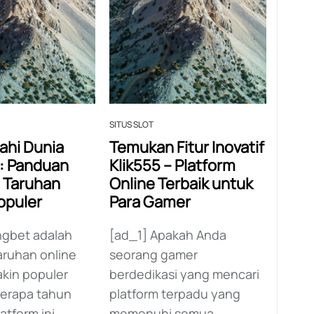
SITUS SLOT
ahi Dunia
Temukan Fitur Inovatif
: Panduan
Klik555 – Platform
 Taruhan
Online Terbaik untuk
opuler
Para Gamer
ngbet adalah
[ad_1] Apakah Anda
aruhan online
seorang gamer
kin populer
berdedikasi yang mencari
erapa tahun
platform terpadu yang
latform ini
memenuhi semua