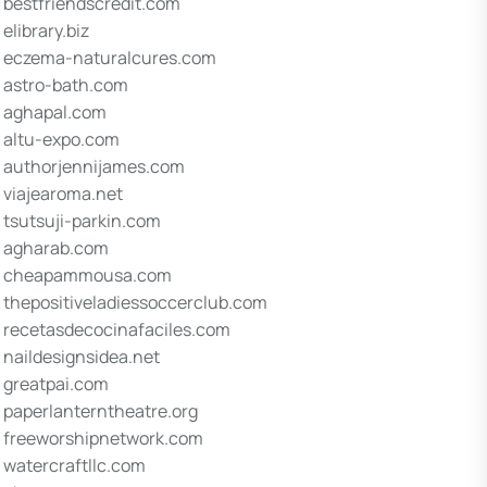
bestfriendscredit.com
elibrary.biz
eczema-naturalcures.com
astro-bath.com
aghapal.com
altu-expo.com
authorjennijames.com
viajearoma.net
tsutsuji-parkin.com
agharab.com
cheapammousa.com
thepositiveladiessoccerclub.com
recetasdecocinafaciles.com
naildesignsidea.net
greatpai.com
paperlanterntheatre.org
freeworshipnetwork.com
watercraftllc.com