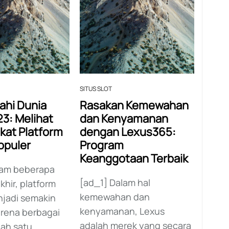
SITUS SLOT
ahi Dunia
Rasakan Kemewahan
3: Melihat
dan Kenyamanan
kat Platform
dengan Lexus365:
opuler
Program
Keanggotaan Terbaik
lam beberapa
[ad_1] Dalam hal
khir, platform
kemewahan dan
njadi semakin
kenyamanan, Lexus
arena berbagai
adalah merek yang secara
lah satu