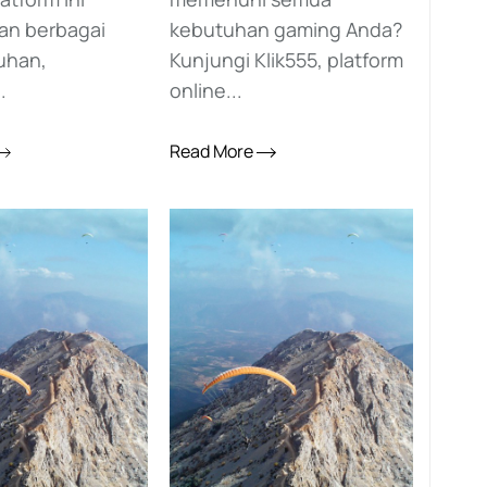
n berbagai
kebutuhan gaming Anda?
ruhan,
Kunjungi Klik555, platform
.
online...
Read More