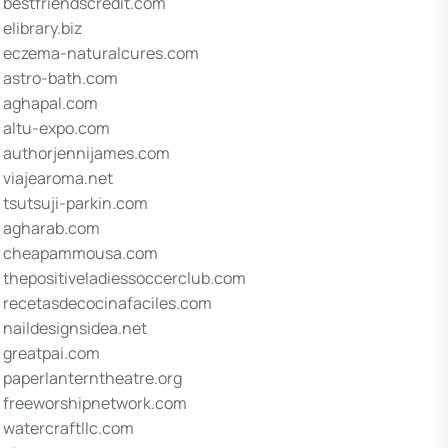
bestfriendscredit.com
elibrary.biz
eczema-naturalcures.com
astro-bath.com
aghapal.com
altu-expo.com
authorjennijames.com
viajearoma.net
tsutsuji-parkin.com
agharab.com
cheapammousa.com
thepositiveladiessoccerclub.com
recetasdecocinafaciles.com
naildesignsidea.net
greatpai.com
paperlanterntheatre.org
freeworshipnetwork.com
watercraftllc.com