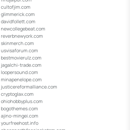
cultofjim.com
glimmerick.com
davidfollett.com
newcollegebeat.com
reverbnewyork.com
skinmerch.com
usvisaforum.com
bestmovierulz.com
jagalchi-trade.com
loopersound.com
minapenelope.com
justicereformalliance.com
cryptoglax.com
ohiohobbyplus.com
bogothemes.com
ajino-mingei.com
yourfreehost.info