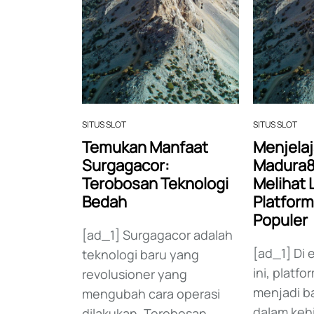
SITUS SLOT
SITUS SLOT
Temukan Manfaat
Menjelaj
Surgagacor:
Madura8
Terobosan Teknologi
Melihat 
Bedah
Platform
Populer
[ad_1] Surgagacor adalah
[ad_1] Di e
teknologi baru yang
ini, platfo
revolusioner yang
menjadi b
mengubah cara operasi
dalam keh
dilakukan. Terobosan