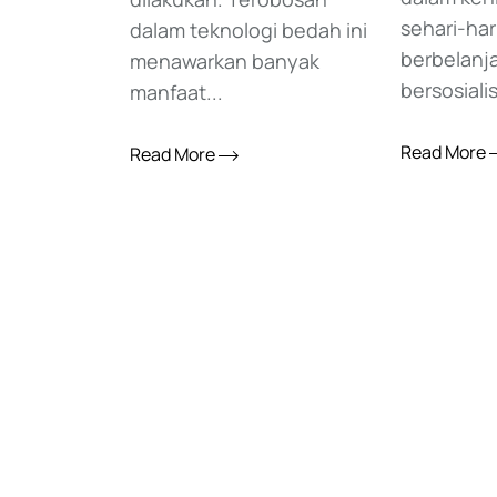
sehari-hari
dalam teknologi bedah ini
berbelanj
menawarkan banyak
bersosialisa
manfaat...
Read More
Read More