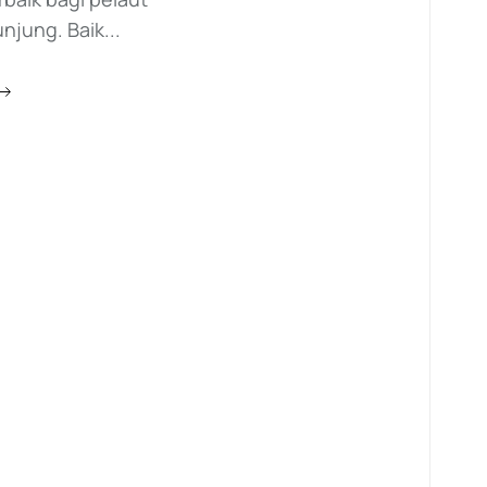
jung. Baik...