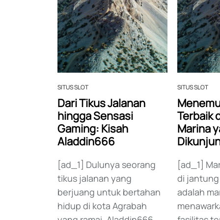
SITUS SLOT
SITUS SLOT
Dari Tikus Jalanan
Menemuk
hingga Sensasi
Terbaik 
Gaming: Kisah
Marina y
Aladdin666
Dikunjun
[ad_1] Dulunya seorang
[ad_1] Mar
tikus jalanan yang
di jantung
berjuang untuk bertahan
adalah ma
hidup di kota Agrabah
menawarka
yang ramai, Aladdin666
fasilitas t