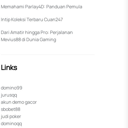
Memahami Parlay4D: Panduan Pemula
Intip Koleksi Terbaru Cuan247
Dari Amatir hingga Pro: Perjalanan
Mevius88 di Dunia Gaming
Links
domino99
jurusqq
akun demo gacor
sbobet88
judi poker
dominoqq