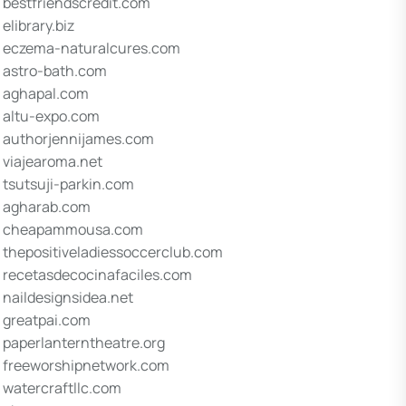
bestfriendscredit.com
elibrary.biz
eczema-naturalcures.com
astro-bath.com
aghapal.com
altu-expo.com
authorjennijames.com
viajearoma.net
tsutsuji-parkin.com
agharab.com
cheapammousa.com
thepositiveladiessoccerclub.com
recetasdecocinafaciles.com
naildesignsidea.net
greatpai.com
paperlanterntheatre.org
freeworshipnetwork.com
watercraftllc.com