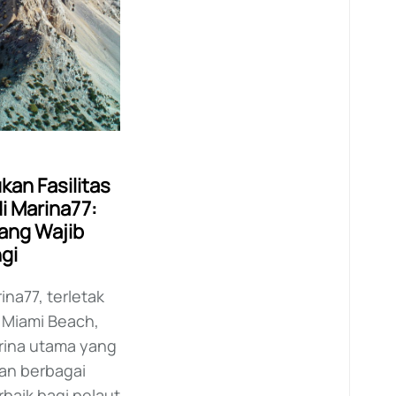
an Fasilitas
di Marina77:
ang Wajib
gi
ina77, terletak
 Miami Beach,
rina utama yang
n berbagai
erbaik bagi pelaut