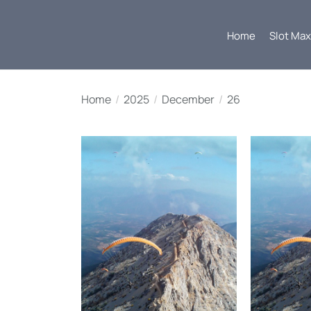
Skip
to
Home
Slot Ma
the
content
Home
2025
December
26