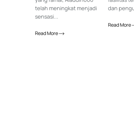
telah meningkat menjadi
dan pengun
sensasi...
Read More
Read More