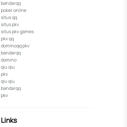
bandarqq
poker online
situs qq
situs pkv
situs pkv games
pkv qq
dominoqq pkv
bandarqq
domino
qiu qiu
pkv
qiu qiu
bandarqq
pkv
Links