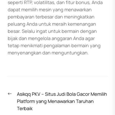
seperti RTP, volatilitas, dan fitur bonus, Anda
dapat memilih mesin yang menawarkan
pembayaran terbesar dan meningkatkan
peluang Anda untuk meraih kemenangan
besar. Selalu ingat untuk bermain dengan
bijak dan mengelola anggaran Anda agar
tetap menikmati pengalaman bermain yang
menyenangkan dan menguntungkan.
Post
Previous
Asikqq PKV – Situs Judi Bola Gacor Memilih
navigation
post:
Platform yang Menawarkan Taruhan
Terbaik