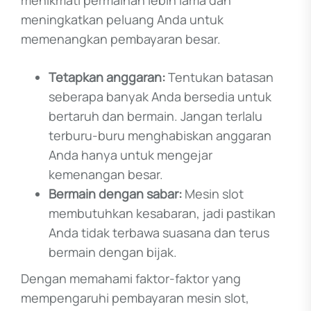
menikmati permainan lebih lama dan
meningkatkan peluang Anda untuk
memenangkan pembayaran besar.
Tetapkan anggaran:
Tentukan batasan
seberapa banyak Anda bersedia untuk
bertaruh dan bermain. Jangan terlalu
terburu-buru menghabiskan anggaran
Anda hanya untuk mengejar
kemenangan besar.
Bermain dengan sabar:
Mesin slot
membutuhkan kesabaran, jadi pastikan
Anda tidak terbawa suasana dan terus
bermain dengan bijak.
Dengan memahami faktor-faktor yang
mempengaruhi pembayaran mesin slot,