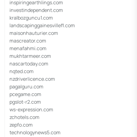
inspiringearthlings.com
investindependent.com
kralbozguncu1.com
landscapinggainesvillefl.com
maisonhauturier.com
mascreator.com
menafahmi.com
mukhtarmeer.com
nascartoday.com
nqted.com
nzdriverlicence.com
pagalguru.com
pcegame.com
pgslot-r2.com
ws-expression.com
zchotels.com
zepfo.com
technologynews5.com