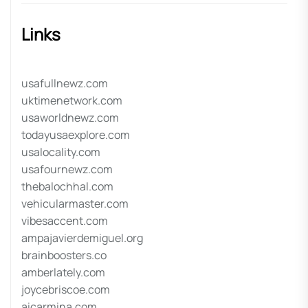
Links
usafullnewz.com
uktimenetwork.com
usaworldnewz.com
todayusaexplore.com
usalocality.com
usafournewz.com
thebalochhal.com
vehicularmaster.com
vibesaccent.com
ampajavierdemiguel.org
brainboosters.co
amberlately.com
joycebriscoe.com
aicarmina.com