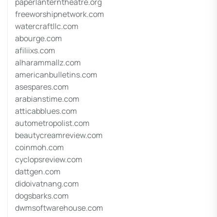
paperlanterntheatre.org
freeworshipnetwork.com
watercraftllc.com
abourge.com
afiliixs.com
alharammallz.com
americanbulletins.com
asespares.com
arabianstime.com
atticabblues.com
autometropolist.com
beautycreamreview.com
coinmoh.com
cyclopsreview.com
dattgen.com
didoivatnang.com
dogsbarks.com
dwmsoftwarehouse.com