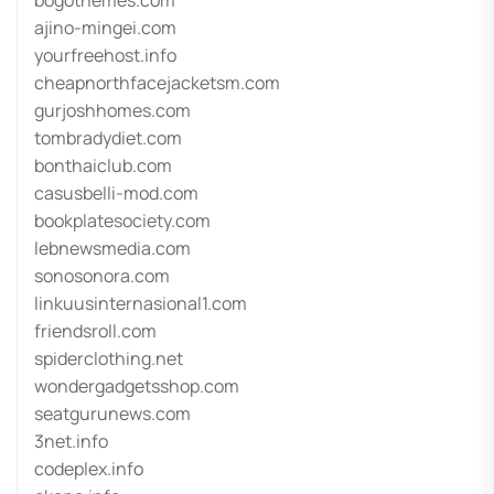
bogothemes.com
ajino-mingei.com
yourfreehost.info
cheapnorthfacejacketsm.com
gurjoshhomes.com
tombradydiet.com
bonthaiclub.com
casusbelli-mod.com
bookplatesociety.com
lebnewsmedia.com
sonosonora.com
linkuusinternasional1.com
friendsroll.com
spiderclothing.net
wondergadgetsshop.com
seatgurunews.com
3net.info
codeplex.info