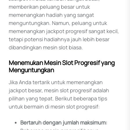
memberikan peluang besar untuk
memenangkan hadiah yang sangat
menguntungkan. Namun, peluang untuk
memenangkan jackpot progresif sangat kecil,
tetapi potensi hadiahnya jauh lebih besar
dibandingkan mesin slot biasa.
Menemukan Mesin Slot Progresif yang
Menguntungkan
Jika Anda tertarik untuk memenangkan
jackpot besar, mesin slot progresif adalah
pilihan yang tepat. Berikut beberapa tips
untuk bermain di mesin slot progresif:
Bertaruh dengan jumlah maksimum: