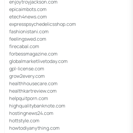
enjoytroyjackson.com
epicaimbots.com
etech4news.com
expresspsychedelicsshop.com
fashionistani.com
feelingswed.com
firecabal.com
forbessmagazine.com
globalmarketlivetoday.com
gpl-license.com
grow2every.com
healthhousecare.com
healthkartreview.com
helpquitporn.com
highqualitybanknote.com
hostingnews24.com
hottstyle.com
howtodiyanything.com