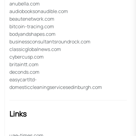
anubella.com
audiobooksonaudible.com
beautenetwork.com
bitcoin-tracing.com
bodyandshapes.com
businessconsultantsroundrock.com
classicglobalnews.com
cybercusp.com
britaintt.com
deconds.com
easycartltd-
domesticcleaningservicesedinburgh.com
Links
uae-times.com