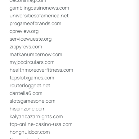
decorsmag.com
gamblingcasinonews.com
universitiesofamerica.net
progameofbrands.com
qbreview.org
servicewueste.org
zippyrevs.com
matkanumbernow.com
myjobcirculars.com
healthmoreoverfitness.com
topslotxgames.com
routerloggnet.net
dantella6.com
slotsgamesone.com
hispinzone.com
kalyanbazarnights.com
top-online-casino-usa.com
honghuidoor.com