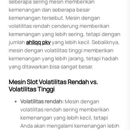
seberapa sering mesin memberikan
kemenangan dan seberapa besar
kemenangan tersebut. Mesin dengan
volatilitas rendah cenderung memberikan
kemenangan yang lebih sering, tetapi dengan
jumlah
ahliqq pkv
yang lebih kecil. Sebaliknya,
mesin dengan volatilitas tinggi memberikan
kemenangan yang lebih jarang, tetapi hadiah
yang ditawarkan bisa sangat besar.
Mesin Slot Volatilitas Rendah vs.
Volatilitas Tinggi
Volatilitas rendah:
Mesin dengan
volatilitas rendah sering memberikan
kemenangan yang lebih kecil, tetapi
Anda akan mengalami kemenangan lebih