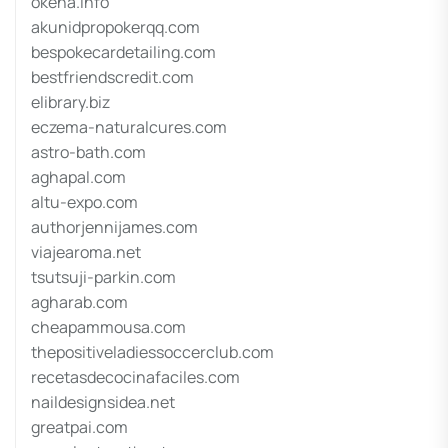
okena.info
akunidpropokerqq.com
bespokecardetailing.com
bestfriendscredit.com
elibrary.biz
eczema-naturalcures.com
astro-bath.com
aghapal.com
altu-expo.com
authorjennijames.com
viajearoma.net
tsutsuji-parkin.com
agharab.com
cheapammousa.com
thepositiveladiessoccerclub.com
recetasdecocinafaciles.com
naildesignsidea.net
greatpai.com