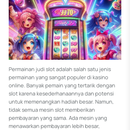
Permainan judi slot adalah salah satu jenis
permainan yang sangat populer di kasino
online. Banyak pemain yang tertarik dengan
slot karena kesederhanaannya dan potensi
untuk memenangkan hadiah besar. Namun,
tidak semua mesin slot memberikan
pembayaran yang sama. Ada mesin yang
menawarkan pembayaran lebih besar,