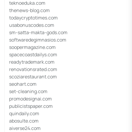
teknoeduka.com
thenews-blog.com
todaycryptotimes.com
usabonuscodes.com
sm-satta-makta-gods.com
softwaredegimnasios.com
soopermagazine.com
spacecoastdailys.com
readytrademark.com
renovationsrated.com
scoziarestaurant.com
seohart.com
set-cleaning.com
promodesignai.com
publicistspaper.com
quindaily.com
abosulte.com
aiverse24.com