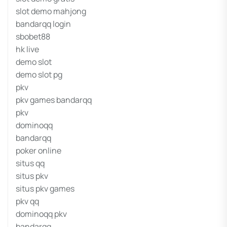
slot demo mahjong
bandarqq login
sbobet88
hk live
demo slot
demo slot pg
pkv
pkv games bandarqq
pkv
dominoqq
bandarqq
poker online
situs qq
situs pkv
situs pkv games
pkv qq
dominoqq pkv
bandarqq