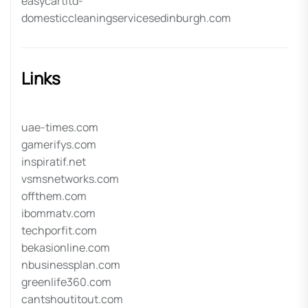
easycartltd-
domesticcleaningservicesedinburgh.com
Links
uae-times.com
gamerifys.com
inspiratif.net
vsmsnetworks.com
offthem.com
ibommatv.com
techporfit.com
bekasionline.com
nbusinessplan.com
greenlife360.com
cantshoutitout.com