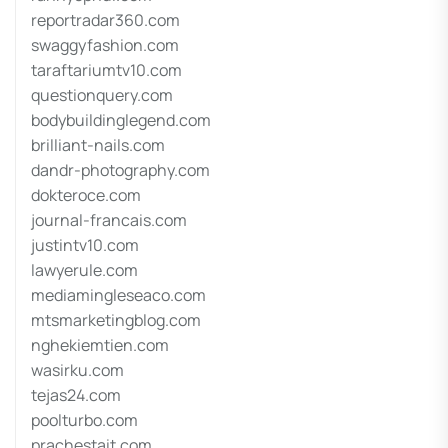
reportradar360.com
swaggyfashion.com
taraftariumtv10.com
questionquery.com
bodybuildinglegend.com
brilliant-nails.com
dandr-photography.com
dokteroce.com
journal-francais.com
justintv10.com
lawyerule.com
mediamingleseaco.com
mtsmarketingblog.com
nghekiemtien.com
wasirku.com
tejas24.com
poolturbo.com
prachestait.com