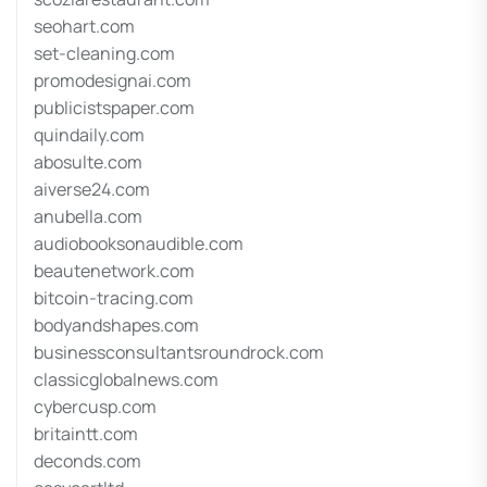
seohart.com
set-cleaning.com
promodesignai.com
publicistspaper.com
quindaily.com
abosulte.com
aiverse24.com
anubella.com
audiobooksonaudible.com
beautenetwork.com
bitcoin-tracing.com
bodyandshapes.com
businessconsultantsroundrock.com
classicglobalnews.com
cybercusp.com
britaintt.com
deconds.com