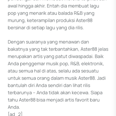
awal hingga akhir. Entah dia membuat lagu
pop yang menarik atau balada R&B yang
murung, keterampilan produksi Aster88
bersinar di setiap lagu yang dia rilis.
Dengan suaranya yang menawan dan
bakatnya yang tak terbantahkan, Aster88 jelas
merupakan artis yang patut diwaspadai. Baik
Anda penggemar musik pop, R&B, elektronik,
atau semua hal di atas, selalu ada sesuatu
untuk semua orang dalam musik Aster88. Jadi
bantulah diri Anda sendiri dan lihat rilis
terbarunya – Anda tidak akan kecewa. Siapa
tahu Aster88 bisa menjadi artis favorit baru
Anda.
[ad_2]