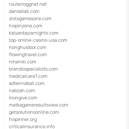
routerloggnet.net
dantella6.com
slotsgamesone.com
hispinzone.com
kalyanbazarnights.com
top-online-casino-usa.com
honghuidoor.com
flowingtravel.com
nineniki.com
brandiospecialists.com
medicalcare7.com
adtennaball.com
nabzah.com
mongive.com
matkagameresultsview.com
getsolutionsonline.com
hispinner.org
criticalinsurance.info