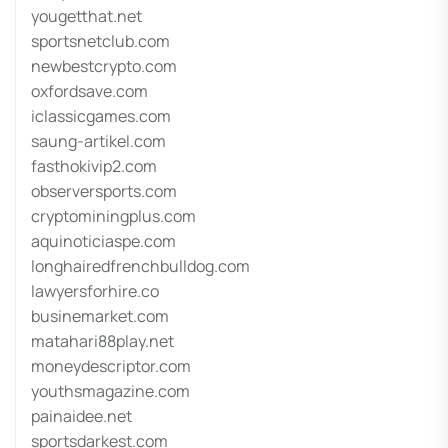
yougetthat.net
sportsnetclub.com
newbestcrypto.com
oxfordsave.com
iclassicgames.com
saung-artikel.com
fasthokivip2.com
observersports.com
cryptominingplus.com
aquinoticiaspe.com
longhairedfrenchbulldog.com
lawyersforhire.co
businemarket.com
matahari88play.net
moneydescriptor.com
youthsmagazine.com
painaidee.net
sportsdarkest.com