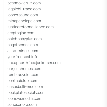
bestmovierulz.com
jagalchi-trade.com
loopersound.com
minapenelope.com
justicereformalliance.com
cryptoglax.com
ohiohobbyplus.com
bogothemes.com
ajino-mingei.com
yourfreehost.info
cheapnorthfacejacketsm.com
gurjoshhomes.com
tombradydiet.com
bonthaiclub.com
casusbelli-mod.com
bookplatesociety.com
lebnewsmedia.com
sonosonora.com