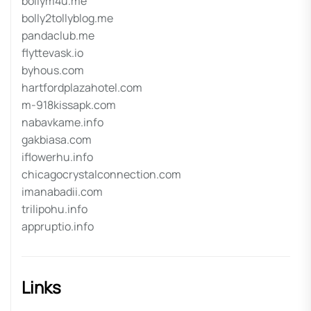
bollym4u.me
bolly2tollyblog.me
pandaclub.me
flyttevask.io
byhous.com
hartfordplazahotel.com
m-918kissapk.com
nabavkame.info
gakbiasa.com
iflowerhu.info
chicagocrystalconnection.com
imanabadii.com
trilipohu.info
appruptio.info
Links