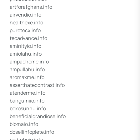
artforafghans.info
airvendio.info
healthexe.info
puretecx.info
tecadvance.info
aminityio.info
amiolahu.info
ampacheme.info
ampullahu.info
aromaxme.info
asserthatecontrast.info
atenderme.info
bangumiio.info
bekosunhu.info
beneficialgrandiose.info
blomaio.info
dosellinfoplete.info
podtubeio.info