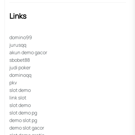
Links
domino99
jurusqq
akun demo gacor
sbobet88
judi poker
dominoqq
pkv
slot demo
link slot
slot demo
slot demo pg
demo slot pg
demo slot gacor