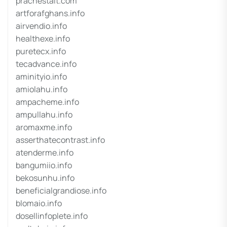
prachestait.com
artforafghans.info
airvendio.info
healthexe.info
puretecx.info
tecadvance.info
aminityio.info
amiolahu.info
ampacheme.info
ampullahu.info
aromaxme.info
asserthatecontrast.info
atenderme.info
bangumiio.info
bekosunhu.info
beneficialgrandiose.info
blomaio.info
dosellinfoplete.info