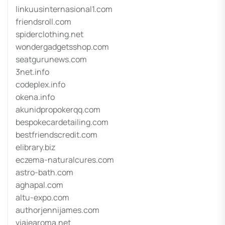
linkuusinternasional1.com
friendsroll.com
spiderclothing.net
wondergadgetsshop.com
seatgurunews.com
3net.info
codeplex.info
okena.info
akunidpropokerqq.com
bespokecardetailing.com
bestfriendscredit.com
elibrary.biz
eczema-naturalcures.com
astro-bath.com
aghapal.com
altu-expo.com
authorjennijames.com
viajearoma.net