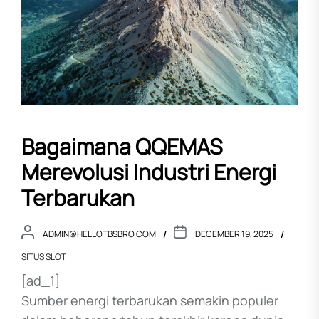
Bagaimana QQEMAS
Merevolusi Industri Energi
Terbarukan
ADMIN@HELLOTBSBRO.COM
DECEMBER 19, 2025
SITUS SLOT
[ad_1]
Sumber energi terbarukan semakin populer