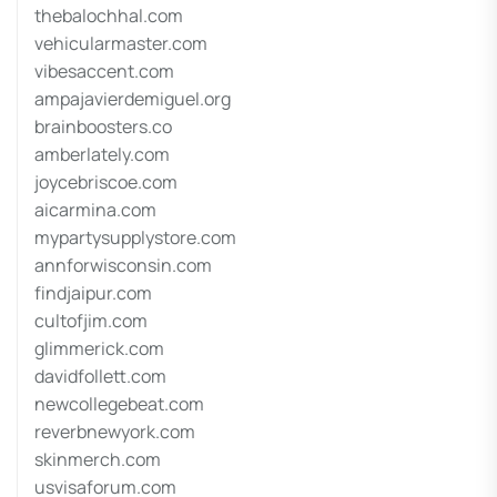
thebalochhal.com
vehicularmaster.com
vibesaccent.com
ampajavierdemiguel.org
brainboosters.co
amberlately.com
joycebriscoe.com
aicarmina.com
mypartysupplystore.com
annforwisconsin.com
findjaipur.com
cultofjim.com
glimmerick.com
davidfollett.com
newcollegebeat.com
reverbnewyork.com
skinmerch.com
usvisaforum.com