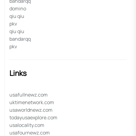
bandarqq
domino
qiu qiu
pkv
qiu qiu
bandarqq
pkv
Links
usafullnewz.com
uktimenetwork.com
usaworldnewz.com
todayusaexplore.com
usalocality.com
usafournewz.com