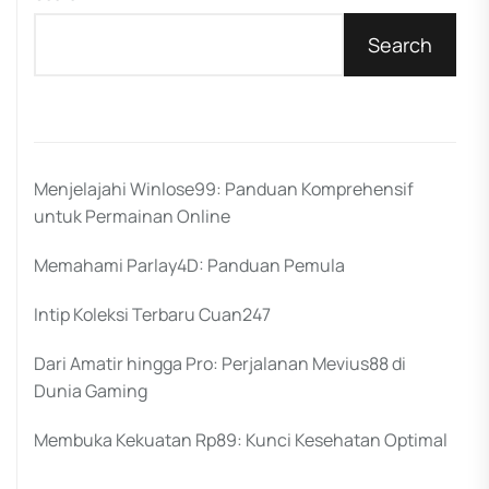
Search
Menjelajahi Winlose99: Panduan Komprehensif
untuk Permainan Online
Memahami Parlay4D: Panduan Pemula
Intip Koleksi Terbaru Cuan247
Dari Amatir hingga Pro: Perjalanan Mevius88 di
Dunia Gaming
Membuka Kekuatan Rp89: Kunci Kesehatan Optimal