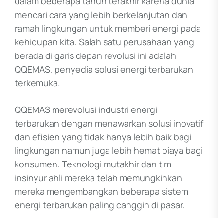
dalam beberapa tahun terakhir karena dunia
mencari cara yang lebih berkelanjutan dan
ramah lingkungan untuk memberi energi pada
kehidupan kita. Salah satu perusahaan yang
berada di garis depan revolusi ini adalah
QQEMAS, penyedia solusi energi terbarukan
terkemuka.
QQEMAS merevolusi industri energi
terbarukan dengan menawarkan solusi inovatif
dan efisien yang tidak hanya lebih baik bagi
lingkungan namun juga lebih hemat biaya bagi
konsumen. Teknologi mutakhir dan tim
insinyur ahli mereka telah memungkinkan
mereka mengembangkan beberapa sistem
energi terbarukan paling canggih di pasar.