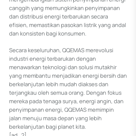
canggih yang memungkinkan penyimpanan
dan distribusi energi terbarukan secara
efisien, memastikan pasokan listrik yang andal
dan konsisten bagi konsumen.
Secara keseluruhan, QQEMAS merevolusi
industri energi terbarukan dengan
menawarkan teknologi dan solusi mutakhir
yang membantu menjadikan energi bersih dan
berkelanjutan lebih mudah diakses dan
terjangkau oleh semua orang. Dengan fokus
mereka pada tenaga surya, energi angin, dan
penyimpanan energi, QQEMAS memimpin
jalan menuju masa depan yang lebih
berkelanjutan bagi planet kita.
[ad_2]