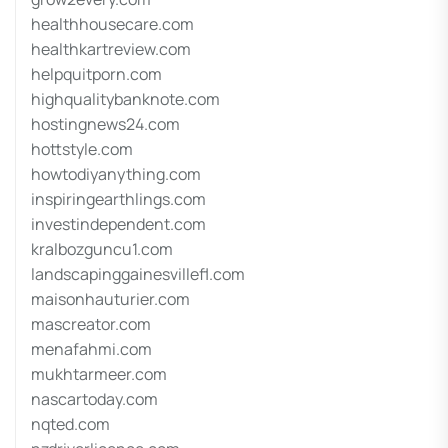
healthhousecare.com
healthkartreview.com
helpquitporn.com
highqualitybanknote.com
hostingnews24.com
hottstyle.com
howtodiyanything.com
inspiringearthlings.com
investindependent.com
kralbozguncu1.com
landscapinggainesvillefl.com
maisonhauturier.com
mascreator.com
menafahmi.com
mukhtarmeer.com
nascartoday.com
nqted.com