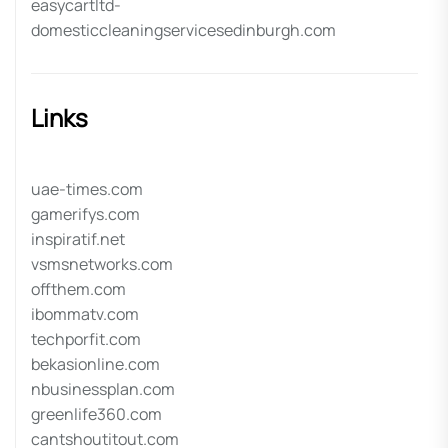
easycartltd-
domesticcleaningservicesedinburgh.com
Links
uae-times.com
gamerifys.com
inspiratif.net
vsmsnetworks.com
offthem.com
ibommatv.com
techporfit.com
bekasionline.com
nbusinessplan.com
greenlife360.com
cantshoutitout.com