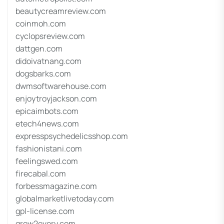
beautycreamreview.com
coinmoh.com
cyclopsreview.com
dattgen.com
didoivatnang.com
dogsbarks.com
dwmsoftwarehouse.com
enjoytroyjackson.com
epicaimbots.com
etech4news.com
expresspsychedelicsshop.com
fashionistani.com
feelingswed.com
firecabal.com
forbessmagazine.com
globalmarketlivetoday.com
gpl-license.com
grow2every.com