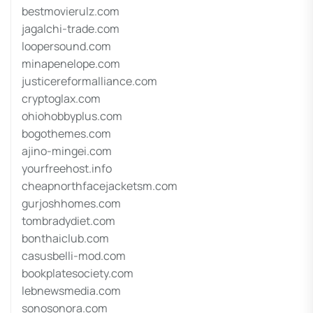
bestmovierulz.com
jagalchi-trade.com
loopersound.com
minapenelope.com
justicereformalliance.com
cryptoglax.com
ohiohobbyplus.com
bogothemes.com
ajino-mingei.com
yourfreehost.info
cheapnorthfacejacketsm.com
gurjoshhomes.com
tombradydiet.com
bonthaiclub.com
casusbelli-mod.com
bookplatesociety.com
lebnewsmedia.com
sonosonora.com