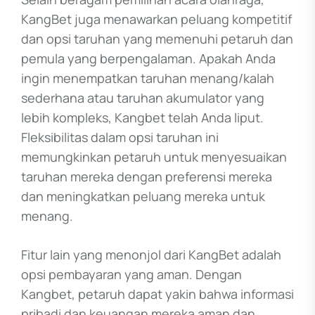
KangBet juga menawarkan peluang kompetitif
dan opsi taruhan yang memenuhi petaruh dan
pemula yang berpengalaman. Apakah Anda
ingin menempatkan taruhan menang/kalah
sederhana atau taruhan akumulator yang
lebih kompleks, Kangbet telah Anda liput.
Fleksibilitas dalam opsi taruhan ini
memungkinkan petaruh untuk menyesuaikan
taruhan mereka dengan preferensi mereka
dan meningkatkan peluang mereka untuk
menang.
Fitur lain yang menonjol dari KangBet adalah
opsi pembayaran yang aman. Dengan
Kangbet, petaruh dapat yakin bahwa informasi
pribadi dan keuangan mereka aman dan