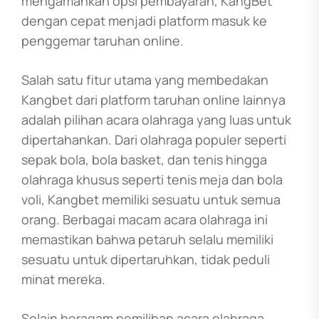
mengamankan opsi pembayaran, KangBet
dengan cepat menjadi platform masuk ke
penggemar taruhan online.
Salah satu fitur utama yang membedakan
Kangbet dari platform taruhan online lainnya
adalah pilihan acara olahraga yang luas untuk
dipertahankan. Dari olahraga populer seperti
sepak bola, bola basket, dan tenis hingga
olahraga khusus seperti tenis meja dan bola
voli, Kangbet memiliki sesuatu untuk semua
orang. Berbagai macam acara olahraga ini
memastikan bahwa petaruh selalu memiliki
sesuatu untuk dipertaruhkan, tidak peduli
minat mereka.
Selain beragam pemilihan acara olahraga,