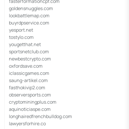
fasterformationcpf.com
goldensnuggles.com
lookbattlemap.com
buyrdpservice.com
yesport.net
tostylo.com
yougetthat.net
sportsnetclub.com
newbestcrypto.com
oxfordsave.com
iclassicgames.com
saung-artikel.com
fasthokivip2.com
observersports.com
cryptominingplus.com
aquinoticiaspe.com
longhairedfrenchbulldog.com
lawyersforhire.co