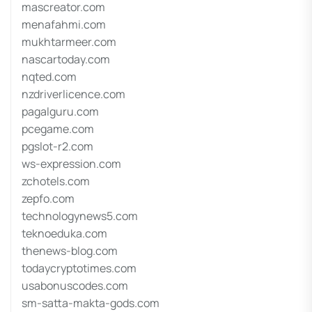
mascreator.com
menafahmi.com
mukhtarmeer.com
nascartoday.com
nqted.com
nzdriverlicence.com
pagalguru.com
pcegame.com
pgslot-r2.com
ws-expression.com
zchotels.com
zepfo.com
technologynews5.com
teknoeduka.com
thenews-blog.com
todaycryptotimes.com
usabonuscodes.com
sm-satta-makta-gods.com