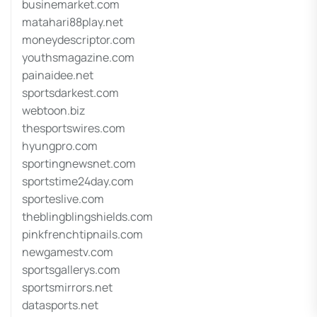
businemarket.com
matahari88play.net
moneydescriptor.com
youthsmagazine.com
painaidee.net
sportsdarkest.com
webtoon.biz
thesportswires.com
hyungpro.com
sportingnewsnet.com
sportstime24day.com
sporteslive.com
theblingblingshields.com
pinkfrenchtipnails.com
newgamestv.com
sportsgallerys.com
sportsmirrors.net
datasports.net