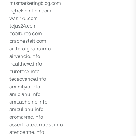
mtsmarketingblog.com
nghekiemtien.com
wasirku.com
tejas24.com
poolturbo.com
prachestait.com
artforafghans.info
airvendio.info
healthexe.info
puretecx.info
tecadvance.info
aminityio.info
amiolahu.info
ampacheme.info
ampullahu.info
aromaxme.info
asserthatecontrast.info
atenderme.info