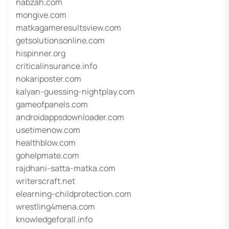
nabzah.com
mongive.com
matkagameresultsview.com
getsolutionsonline.com
hispinner.org
criticalinsurance.info
nokariposter.com
kalyan-guessing-nightplay.com
gameofpanels.com
androidappsdownloader.com
usetimenow.com
healthblow.com
gohelpmate.com
rajdhani-satta-matka.com
writerscraft.net
elearning-childprotection.com
wrestling4mena.com
knowledgeforall.info