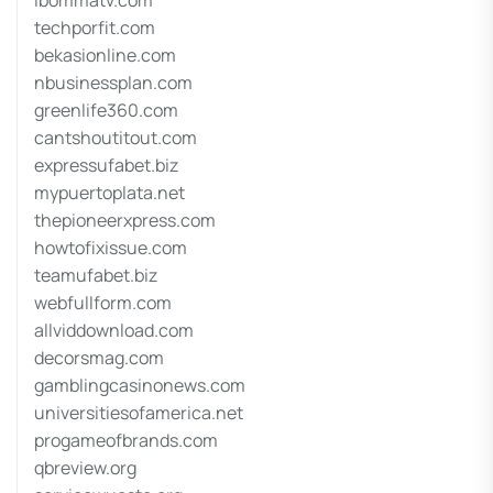
ibommatv.com
techporfit.com
bekasionline.com
nbusinessplan.com
greenlife360.com
cantshoutitout.com
expressufabet.biz
mypuertoplata.net
thepioneerxpress.com
howtofixissue.com
teamufabet.biz
webfullform.com
allviddownload.com
decorsmag.com
gamblingcasinonews.com
universitiesofamerica.net
progameofbrands.com
qbreview.org