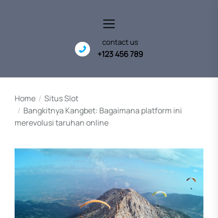
Skip
to
the
content
contact us
+123 456 789
Home
Situs Slot
Bangkitnya Kangbet: Bagaimana platform ini
merevolusi taruhan online