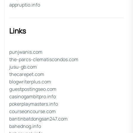
appruptio.info
Links
punjwanis.com
the-parcs-clematiscondos.com
jusu-gb.com
thecarepet.com
blogwriterplus.com
guestpostingseo.com
casinogambitpro.info
pokerplaymasters.info
courseoncourse.com
bantinbatdongsan247.com
bahednog.info