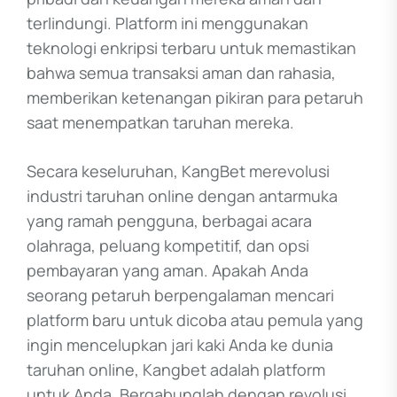
terlindungi. Platform ini menggunakan
teknologi enkripsi terbaru untuk memastikan
bahwa semua transaksi aman dan rahasia,
memberikan ketenangan pikiran para petaruh
saat menempatkan taruhan mereka.
Secara keseluruhan, KangBet merevolusi
industri taruhan online dengan antarmuka
yang ramah pengguna, berbagai acara
olahraga, peluang kompetitif, dan opsi
pembayaran yang aman. Apakah Anda
seorang petaruh berpengalaman mencari
platform baru untuk dicoba atau pemula yang
ingin mencelupkan jari kaki Anda ke dunia
taruhan online, Kangbet adalah platform
untuk Anda. Bergabunglah dengan revolusi