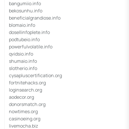
bangumiio.info
bekosunhu.info
beneficialgrandiose.info
blomaio.info
dosellinfoplete.info
podtubeio.info
powerfulvolatile.info
qvidsio.info
shumaio.info
slotherio.info
cysapluscertification.org
fortnitehacks.org
loginsearch.org
aodecor.org
donorsmatch.org
nowtimes.org
casinoeing.org
livemocha.biz