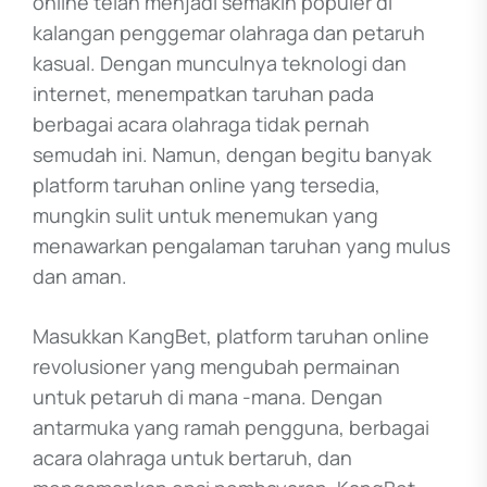
online telah menjadi semakin populer di
kalangan penggemar olahraga dan petaruh
kasual. Dengan munculnya teknologi dan
internet, menempatkan taruhan pada
berbagai acara olahraga tidak pernah
semudah ini. Namun, dengan begitu banyak
platform taruhan online yang tersedia,
mungkin sulit untuk menemukan yang
menawarkan pengalaman taruhan yang mulus
dan aman.
Masukkan KangBet, platform taruhan online
revolusioner yang mengubah permainan
untuk petaruh di mana -mana. Dengan
antarmuka yang ramah pengguna, berbagai
acara olahraga untuk bertaruh, dan