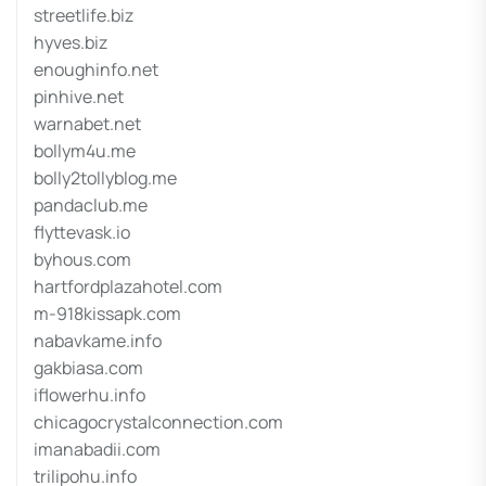
streetlife.biz
hyves.biz
enoughinfo.net
pinhive.net
warnabet.net
bollym4u.me
bolly2tollyblog.me
pandaclub.me
flyttevask.io
byhous.com
hartfordplazahotel.com
m-918kissapk.com
nabavkame.info
gakbiasa.com
iflowerhu.info
chicagocrystalconnection.com
imanabadii.com
trilipohu.info