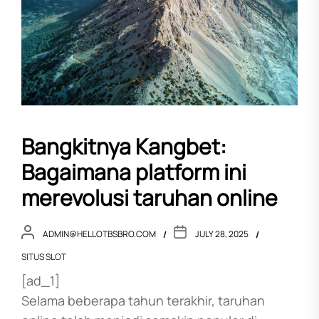
Bangkitnya Kangbet:
Bagaimana platform ini
merevolusi taruhan online
ADMIN@HELLOTBSBRO.COM
JULY 28, 2025
SITUS SLOT
[ad_1]
Selama beberapa tahun terakhir, taruhan