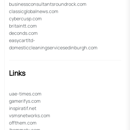
businessconsultantsroundrock.com
classicglobalnews.com
cybercusp.com
britaintt.com
deconds.com
easycartltd-
domesticcleaningservicesedinburgh.com
Links
uae-times.com
gamerifys.com
inspiratif.net
vsmsnetworks.com
offthem.com