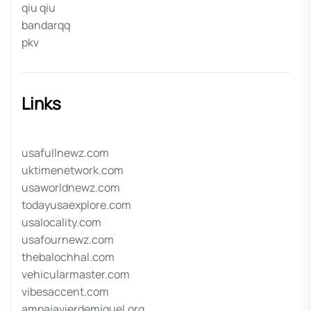
qiu qiu
bandarqq
pkv
Links
usafullnewz.com
uktimenetwork.com
usaworldnewz.com
todayusaexplore.com
usalocality.com
usafournewz.com
thebalochhal.com
vehicularmaster.com
vibesaccent.com
ampajavierdemiguel.org