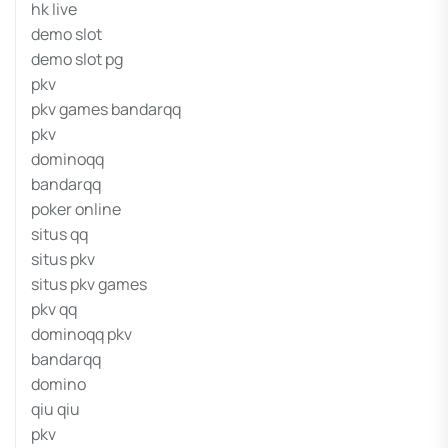
hk live
demo slot
demo slot pg
pkv
pkv games bandarqq
pkv
dominoqq
bandarqq
poker online
situs qq
situs pkv
situs pkv games
pkv qq
dominoqq pkv
bandarqq
domino
qiu qiu
pkv