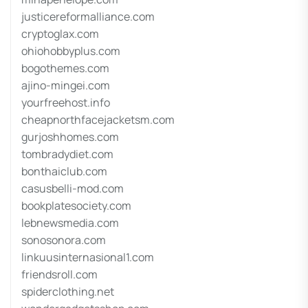
justicereformalliance.com
cryptoglax.com
ohiohobbyplus.com
bogothemes.com
ajino-mingei.com
yourfreehost.info
cheapnorthfacejacketsm.com
gurjoshhomes.com
tombradydiet.com
bonthaiclub.com
casusbelli-mod.com
bookplatesociety.com
lebnewsmedia.com
sonosonora.com
linkuusinternasional1.com
friendsroll.com
spiderclothing.net