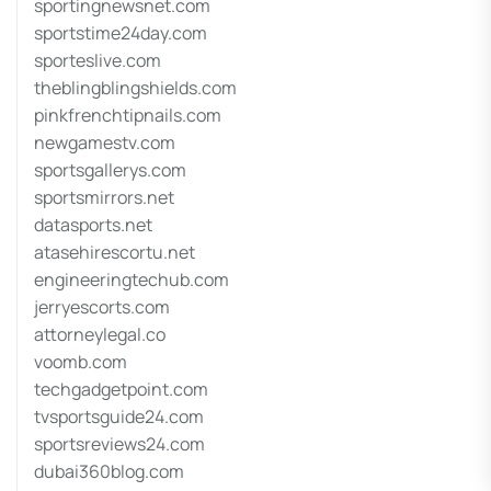
sportingnewsnet.com
sportstime24day.com
sporteslive.com
theblingblingshields.com
pinkfrenchtipnails.com
newgamestv.com
sportsgallerys.com
sportsmirrors.net
datasports.net
atasehirescortu.net
engineeringtechub.com
jerryescorts.com
attorneylegal.co
voomb.com
techgadgetpoint.com
tvsportsguide24.com
sportsreviews24.com
dubai360blog.com