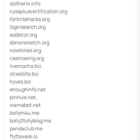
slotherio.info
cysapluscertification.org
fortnitehacks.org
loginsearch.org
aodecor.org
donorsmatch.org
nowtimes.org
casinoeing.org
livemocha.biz
streetlife.biz
hyves.biz
enoughinfo.net
pinhive.net
warnabet.net
bollym4u.me
bolly2tollyblog.me
pandaclub.me
flyttevask.io