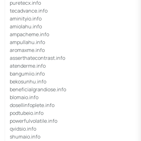
puretecx.info
tecadvance.info
aminityio.info
amiolahu.info
ampacheme.info
ampullahu.info
aromaxme.info
asserthatecontrast.info
atenderme.info
bangumiio.info
bekosunhu.info
beneficialgrandiose.info
blomaio.info
dosellinfoplete.info
podtubeio.info
powerfulvolatile.info
qvidsio.info
shumaio.info