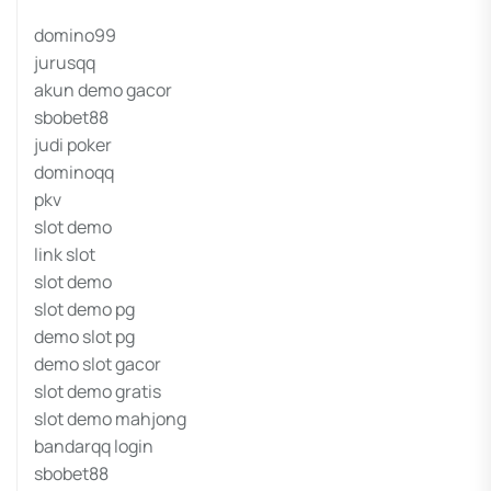
domino99
jurusqq
akun demo gacor
sbobet88
judi poker
dominoqq
pkv
slot demo
link slot
slot demo
slot demo pg
demo slot pg
demo slot gacor
slot demo gratis
slot demo mahjong
bandarqq login
sbobet88