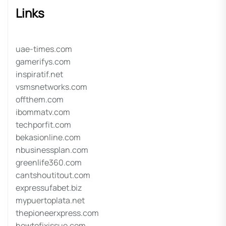
Links
uae-times.com
gamerifys.com
inspiratif.net
vsmsnetworks.com
offthem.com
ibommatv.com
techporfit.com
bekasionline.com
nbusinessplan.com
greenlife360.com
cantshoutitout.com
expressufabet.biz
mypuertoplata.net
thepioneerxpress.com
howtofixissue.com