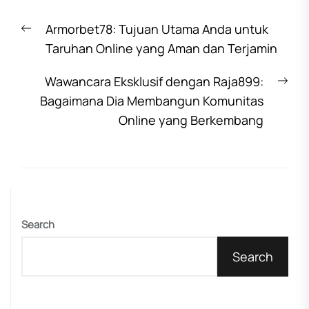
Post
Previous
Armorbet78: Tujuan Utama Anda untuk
navigation
post:
Taruhan Online yang Aman dan Terjamin
Nex
Wawancara Eksklusif dengan Raja899:
pos
Bagaimana Dia Membangun Komunitas
Online yang Berkembang
Search
Search