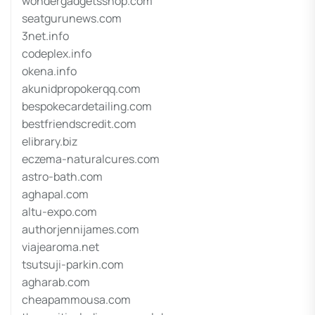
wondergadgetsshop.com
seatgurunews.com
3net.info
codeplex.info
okena.info
akunidpropokerqq.com
bespokecardetailing.com
bestfriendscredit.com
elibrary.biz
eczema-naturalcures.com
astro-bath.com
aghapal.com
altu-expo.com
authorjennijames.com
viajearoma.net
tsutsuji-parkin.com
agharab.com
cheapammousa.com