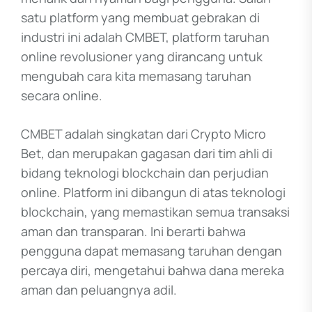
satu platform yang membuat gebrakan di
industri ini adalah CMBET, platform taruhan
online revolusioner yang dirancang untuk
mengubah cara kita memasang taruhan
secara online.
CMBET adalah singkatan dari Crypto Micro
Bet, dan merupakan gagasan dari tim ahli di
bidang teknologi blockchain dan perjudian
online. Platform ini dibangun di atas teknologi
blockchain, yang memastikan semua transaksi
aman dan transparan. Ini berarti bahwa
pengguna dapat memasang taruhan dengan
percaya diri, mengetahui bahwa dana mereka
aman dan peluangnya adil.