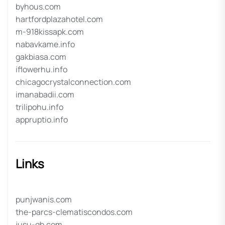
byhous.com
hartfordplazahotel.com
m-918kissapk.com
nabavkame.info
gakbiasa.com
iflowerhu.info
chicagocrystalconnection.com
imanabadii.com
trilipohu.info
appruptio.info
Links
punjwanis.com
the-parcs-clematiscondos.com
jusu-gb.com