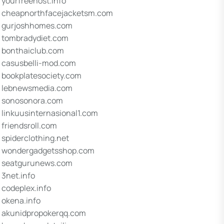
yourfreehost.info
cheapnorthfacejacketsm.com
gurjoshhomes.com
tombradydiet.com
bonthaiclub.com
casusbelli-mod.com
bookplatesociety.com
lebnewsmedia.com
sonosonora.com
linkuusinternasional1.com
friendsroll.com
spiderclothing.net
wondergadgetsshop.com
seatgurunews.com
3net.info
codeplex.info
okena.info
akunidpropokerqq.com