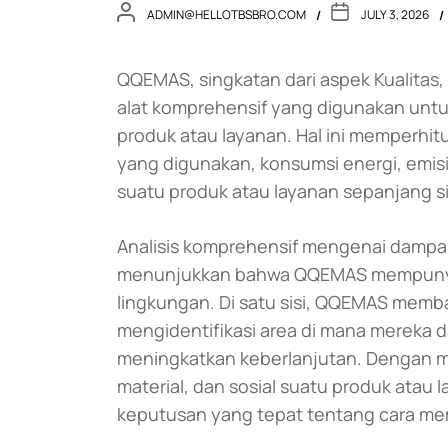
ADMIN@HELLOTBSBRO.COM
JULY 3, 2026
QQEMAS, singkatan dari aspek Kualitas, K
alat komprehensif yang digunakan untu
produk atau layanan. Hal ini memperhit
yang digunakan, konsumsi energi, emisi y
suatu produk atau layanan sepanjang s
Analisis komprehensif mengenai damp
menunjukkan bahwa QQEMAS mempunyai 
lingkungan. Di satu sisi, QQEMAS memb
mengidentifikasi area di mana mereka 
meningkatkan keberlanjutan. Dengan men
material, dan sosial suatu produk ata
keputusan yang tepat tentang cara me