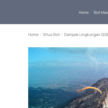
Skip
to
Home
Slot Ma
the
content
Home
Situs Slot
Dampak Lingkungan QQE