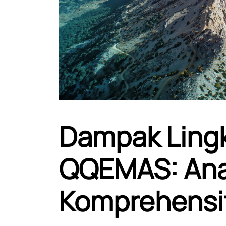
Dampak Ling
QQEMAS: Anal
Komprehensi