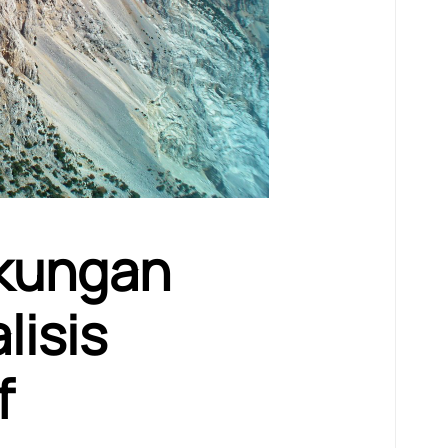
kungan
isis
f