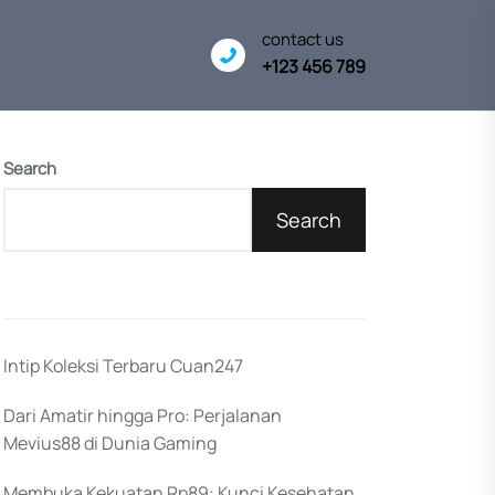
contact us
+123 456 789
Search
Search
Intip Koleksi Terbaru Cuan247
Dari Amatir hingga Pro: Perjalanan
Mevius88 di Dunia Gaming
Membuka Kekuatan Rp89: Kunci Kesehatan