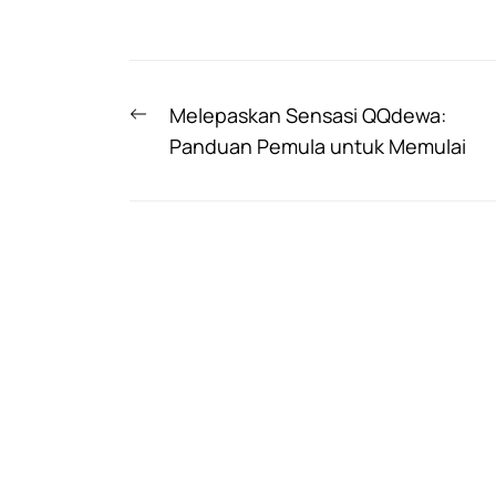
Post
Previous
Melepaskan Sensasi QQdewa:
navigation
post:
Panduan Pemula untuk Memulai