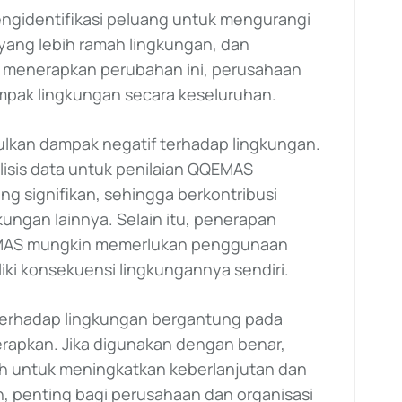
gidentifikasi peluang untuk mengurangi
ang lebih ramah lingkungan, dan
 menerapkan perubahan ini, perusahaan
mpak lingkungan secara keseluruhan.
ulkan dampak negatif terhadap lingkungan.
isis data untuk penilaian QQEMAS
g signifikan, sehingga berkontribusi
kungan lainnya. Selain itu, penerapan
EMAS mungkin memerlukan penggunaan
iki konsekuensi lingkungannya sendiri.
erhadap lingkungan bergantung pada
apkan. Jika digunakan dengan benar,
h untuk meningkatkan keberlanjutan dan
 penting bagi perusahaan dan organisasi