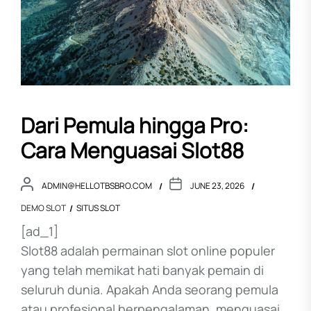
Dari Pemula hingga Pro:
Cara Menguasai Slot88
ADMIN@HELLOTBSBRO.COM
JUNE 23, 2026
DEMO SLOT
SITUS SLOT
[ad_1]
Slot88 adalah permainan slot online populer
yang telah memikat hati banyak pemain di
seluruh dunia. Apakah Anda seorang pemula
atau profesional berpengalaman, menguasai