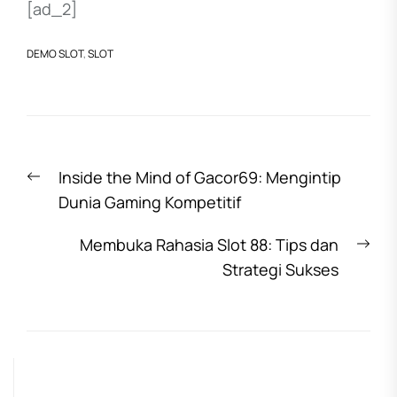
[ad_2]
DEMO SLOT
,
SLOT
Post
Previous
Inside the Mind of Gacor69: Mengintip
navigation
post:
Dunia Gaming Kompetitif
Nex
Membuka Rahasia Slot 88: Tips dan
pos
Strategi Sukses