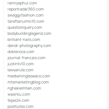
rannyephul.com
reportradar360.com
swaggyfashion.com
taraftariumtv10.com
questionquery.com
bodybuildinglegend.com
brilliant-nails.com
dandr-photography.com
dokteroce.com
journal-francais.com
justintv10.com
lawyerule.com
mediamingleseaco.com
mtsmarketingblog.com
nghekiemtien.com
wasirku.com
tejas24.com
poolturbo.com