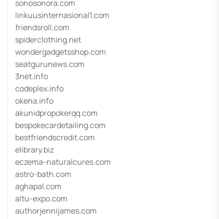
sonosonora.com
linkuusinternasional1.com
friendsroll.com
spiderclothing.net
wondergadgetsshop.com
seatgurunews.com
3net.info
codeplex.info
okena.info
akunidpropokerqq.com
bespokecardetailing.com
bestfriendscredit.com
elibrary.biz
eczema-naturalcures.com
astro-bath.com
aghapal.com
altu-expo.com
authorjennijames.com