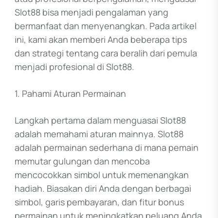
Slot88 bisa menjadi pengalaman yang
bermanfaat dan menyenangkan. Pada artikel
ini, kami akan memberi Anda beberapa tips
dan strategi tentang cara beralih dari pemula
menjadi profesional di Slot88.
1. Pahami Aturan Permainan
Langkah pertama dalam menguasai Slot88
adalah memahami aturan mainnya. Slot88
adalah permainan sederhana di mana pemain
memutar gulungan dan mencoba
mencocokkan simbol untuk memenangkan
hadiah. Biasakan diri Anda dengan berbagai
simbol, garis pembayaran, dan fitur bonus
permainan untuk meningkatkan peluang Anda