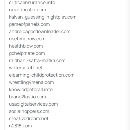
criticalinsurance.info
nokariposter.com
kalyan-guessing-nightplay.com
gameofpanels.com
androidappsdownloader.com
usetimenow.com
healthblow.com
gohelpmate.com
rajdhani-satta-matka.com
writerscraft.net
elearning-childprotection.com
wrestling4mena.com
knowledgeforall.info
brand2lastio.com
usadigitalservices.com
socialhoppers.com
creativedream.net
n2315.com