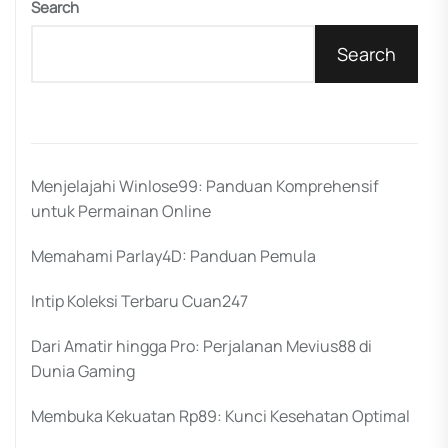
Search
Search
Menjelajahi Winlose99: Panduan Komprehensif
untuk Permainan Online
Memahami Parlay4D: Panduan Pemula
Intip Koleksi Terbaru Cuan247
Dari Amatir hingga Pro: Perjalanan Mevius88 di
Dunia Gaming
Membuka Kekuatan Rp89: Kunci Kesehatan Optimal