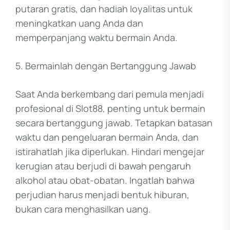
putaran gratis, dan hadiah loyalitas untuk
meningkatkan uang Anda dan
memperpanjang waktu bermain Anda.
5. Bermainlah dengan Bertanggung Jawab
Saat Anda berkembang dari pemula menjadi
profesional di Slot88, penting untuk bermain
secara bertanggung jawab. Tetapkan batasan
waktu dan pengeluaran bermain Anda, dan
istirahatlah jika diperlukan. Hindari mengejar
kerugian atau berjudi di bawah pengaruh
alkohol atau obat-obatan. Ingatlah bahwa
perjudian harus menjadi bentuk hiburan,
bukan cara menghasilkan uang.