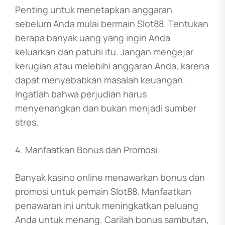
Penting untuk menetapkan anggaran
sebelum Anda mulai bermain Slot88. Tentukan
berapa banyak uang yang ingin Anda
keluarkan dan patuhi itu. Jangan mengejar
kerugian atau melebihi anggaran Anda, karena
dapat menyebabkan masalah keuangan.
Ingatlah bahwa perjudian harus
menyenangkan dan bukan menjadi sumber
stres.
4. Manfaatkan Bonus dan Promosi
Banyak kasino online menawarkan bonus dan
promosi untuk pemain Slot88. Manfaatkan
penawaran ini untuk meningkatkan peluang
Anda untuk menang. Carilah bonus sambutan,