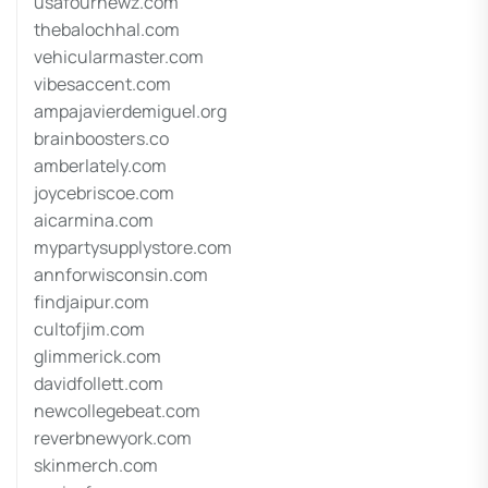
usafournewz.com
thebalochhal.com
vehicularmaster.com
vibesaccent.com
ampajavierdemiguel.org
brainboosters.co
amberlately.com
joycebriscoe.com
aicarmina.com
mypartysupplystore.com
annforwisconsin.com
findjaipur.com
cultofjim.com
glimmerick.com
davidfollett.com
newcollegebeat.com
reverbnewyork.com
skinmerch.com