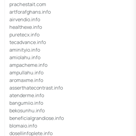
prachestait.com
artforafghans.info
airvendio.info
healthexe.info
puretecx.info
tecadvance.info
aminityio.info
amiolahu.info
ampacheme.info
ampullahu.info
aromaxme.info
asserthatecontrast.info
atenderme.info
bangumiio.info
bekosunhu.info
beneficialgrandiose.info
blomaio.info
dosellinfoplete.info