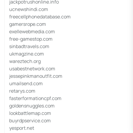
jackpotrushonline.info
ucnewshindi.com
freecellphonedatabase.com
gamersrope.com
exellewebmedia.com
free-gamestop.com
sinbadtravels.com
ukmagzine.com
wareztech.org
usabestnetwork.com
jessepinkmanoutfit.com
umailsend.com
retarys.com
fasterformationcpf.com
goldensnuggles.com
lookbattlemap.com
buyrdpservice.com
yesport.net