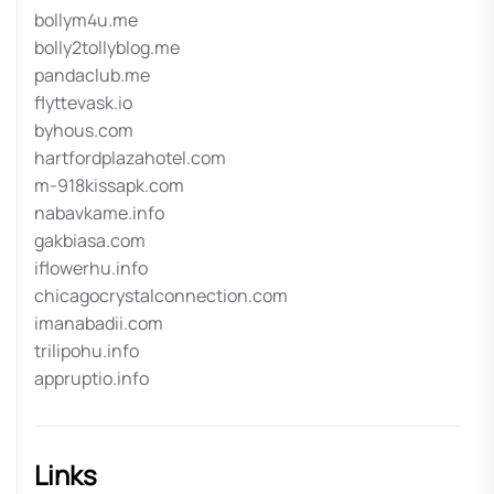
bollym4u.me
bolly2tollyblog.me
pandaclub.me
flyttevask.io
byhous.com
hartfordplazahotel.com
m-918kissapk.com
nabavkame.info
gakbiasa.com
iflowerhu.info
chicagocrystalconnection.com
imanabadii.com
trilipohu.info
appruptio.info
Links