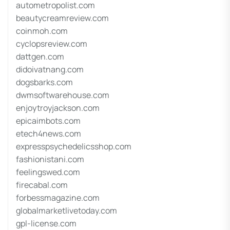
autometropolist.com
beautycreamreview.com
coinmoh.com
cyclopsreview.com
dattgen.com
didoivatnang.com
dogsbarks.com
dwmsoftwarehouse.com
enjoytroyjackson.com
epicaimbots.com
etech4news.com
expresspsychedelicsshop.com
fashionistani.com
feelingswed.com
firecabal.com
forbessmagazine.com
globalmarketlivetoday.com
gpl-license.com