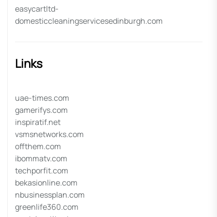
easycartltd-
domesticcleaningservicesedinburgh.com
Links
uae-times.com
gamerifys.com
inspiratif.net
vsmsnetworks.com
offthem.com
ibommatv.com
techporfit.com
bekasionline.com
nbusinessplan.com
greenlife360.com