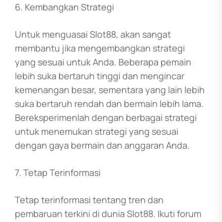
6. Kembangkan Strategi
Untuk menguasai Slot88, akan sangat
membantu jika mengembangkan strategi
yang sesuai untuk Anda. Beberapa pemain
lebih suka bertaruh tinggi dan mengincar
kemenangan besar, sementara yang lain lebih
suka bertaruh rendah dan bermain lebih lama.
Bereksperimenlah dengan berbagai strategi
untuk menemukan strategi yang sesuai
dengan gaya bermain dan anggaran Anda.
7. Tetap Terinformasi
Tetap terinformasi tentang tren dan
pembaruan terkini di dunia Slot88. Ikuti forum