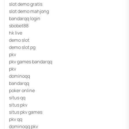
slot demo gratis
slot demo mahjong
bandarqq login
sbobet88
hk live
demo slot
demo slot pg
pkv
pkv games bandarqq
pkv
dominoqq
bandarqq
poker online
situs qq
situs pkv
situs pkv games
pkv qq
dominoqq pkv