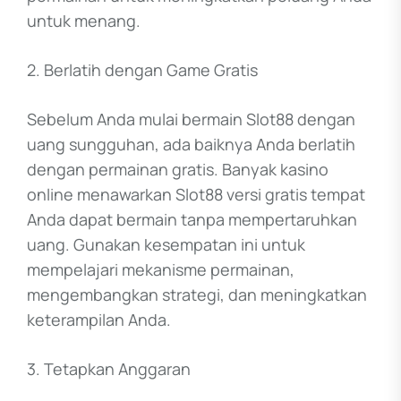
untuk menang.
2. Berlatih dengan Game Gratis
Sebelum Anda mulai bermain Slot88 dengan
uang sungguhan, ada baiknya Anda berlatih
dengan permainan gratis. Banyak kasino
online menawarkan Slot88 versi gratis tempat
Anda dapat bermain tanpa mempertaruhkan
uang. Gunakan kesempatan ini untuk
mempelajari mekanisme permainan,
mengembangkan strategi, dan meningkatkan
keterampilan Anda.
3. Tetapkan Anggaran