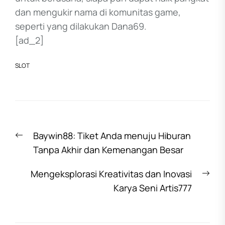
dan mengukir nama di komunitas game,
seperti yang dilakukan Dana69.
[ad_2]
SLOT
Post
Previous
Baywin88: Tiket Anda menuju Hiburan
navigation
post:
Tanpa Akhir dan Kemenangan Besar
Nex
Mengeksplorasi Kreativitas dan Inovasi
pos
Karya Seni Artis777