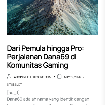
Dari Pemula hingga Pro:
Perjalanan Dana69 di
Komunitas Gaming
ADMIN@HELLOTBSBRO.COM
MAY 12, 2026
SITUS SLOT
[ad_1]
Dana69 adalah nama yang identik dengan