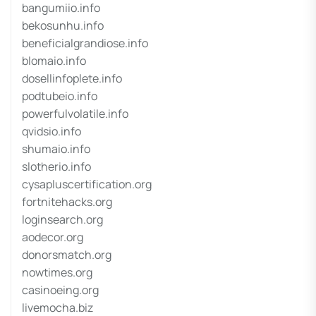
bangumiio.info
bekosunhu.info
beneficialgrandiose.info
blomaio.info
dosellinfoplete.info
podtubeio.info
powerfulvolatile.info
qvidsio.info
shumaio.info
slotherio.info
cysapluscertification.org
fortnitehacks.org
loginsearch.org
aodecor.org
donorsmatch.org
nowtimes.org
casinoeing.org
livemocha.biz