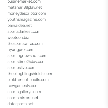
businemarket.com
matahari88play.net
moneydescriptor.com
youthsmagazine.com
painaidee.net
sportsdarkest.com
webtoon.biz
thesportswires.com
hyungpro.com
sportingnewsnet.com
sportstime24day.com
sporteslive.com
theblingblingshields.com
pinkfrenchtipnails.com
newgamestv.com
sportsgallerys.com
sportsmirrors.net
datasports.net