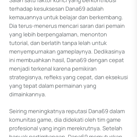
Salah satu faktor kunci yang berkontribusi
terhadap kesuksesan Dana69 adalah
kemauannya untuk belajar dan berkembang.
Dia terus-menerus mencari saran dari pemain
yang lebih berpengalaman, menonton
tutorial, dan berlatih tanpa lelah untuk
menyempurnakan gameplaynya. Dedikasinya
ini membuahkan hasil, Dana69 dengan cepat
menjadi terkenal karena pemikiran
strategisnya, refleks yang cepat, dan eksekusi
yang tepat dalam permainan yang
dimainkannya.
Seiring meningkatnya reputasi Dana69 dalam
komunitas game, dia didekati oleh tim game
profesional yang ingin merekrutnya. Setelah
banyak pertimbangan, Dana69 memutuskan