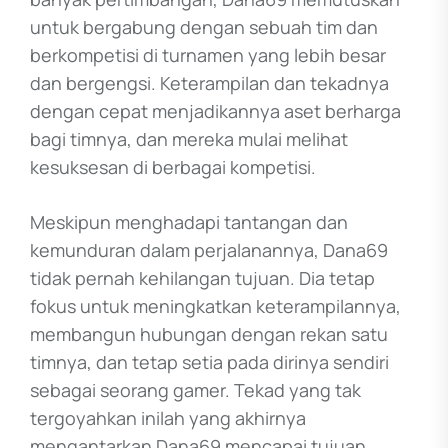
untuk bergabung dengan sebuah tim dan
berkompetisi di turnamen yang lebih besar
dan bergengsi. Keterampilan dan tekadnya
dengan cepat menjadikannya aset berharga
bagi timnya, dan mereka mulai melihat
kesuksesan di berbagai kompetisi.
Meskipun menghadapi tantangan dan
kemunduran dalam perjalanannya, Dana69
tidak pernah kehilangan tujuan. Dia tetap
fokus untuk meningkatkan keterampilannya,
membangun hubungan dengan rekan satu
timnya, dan tetap setia pada dirinya sendiri
sebagai seorang gamer. Tekad yang tak
tergoyahkan inilah yang akhirnya
mengantarkan Dana69 mencapai tujuan