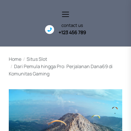
Skip
to
the
content
contact us
+123 456 789
Home
Situs Slot
Dari Pemula hingga Pro: Perjalanan Dana69 di
Komunitas Gaming