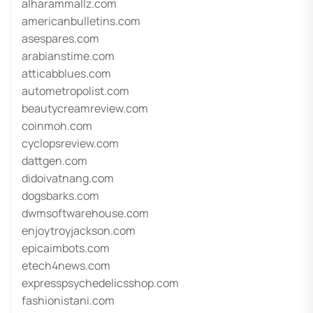
alharammallz.com
americanbulletins.com
asespares.com
arabianstime.com
atticabblues.com
autometropolist.com
beautycreamreview.com
coinmoh.com
cyclopsreview.com
dattgen.com
didoivatnang.com
dogsbarks.com
dwmsoftwarehouse.com
enjoytroyjackson.com
epicaimbots.com
etech4news.com
expresspsychedelicsshop.com
fashionistani.com