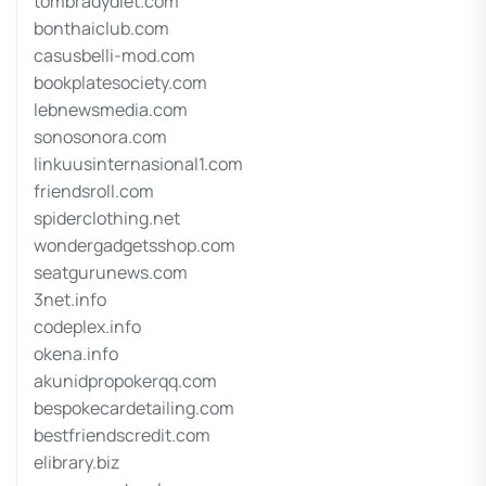
tombradydiet.com
bonthaiclub.com
casusbelli-mod.com
bookplatesociety.com
lebnewsmedia.com
sonosonora.com
linkuusinternasional1.com
friendsroll.com
spiderclothing.net
wondergadgetsshop.com
seatgurunews.com
3net.info
codeplex.info
okena.info
akunidpropokerqq.com
bespokecardetailing.com
bestfriendscredit.com
elibrary.biz