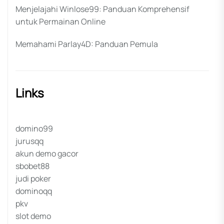
Menjelajahi Winlose99: Panduan Komprehensif
untuk Permainan Online
Memahami Parlay4D: Panduan Pemula
Links
domino99
jurusqq
akun demo gacor
sbobet88
judi poker
dominoqq
pkv
slot demo