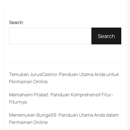
Search
Search
Temukan JurusCasino: Panduan Utama Anda untuk
Permainan Online
Memahami Plisbet: Panduan Komprehensif Fitur-
Fiturnya
Menemukan Bunga99: Panduan Utama Anda dalam
Permainan Online