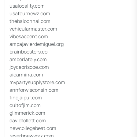
usalocality.com
usafournewz.com
thebalochhal.com
vehicularmaster.com
vibesaccent.com
ampajavierdemiguel.org
brainboosters.co
amberlately.com
joycebriscoe.com
aicarmina.com
mypartysupplystore.com
annforwisconsin.com
findjaipur.com
cultofjim.com
glimmerick.com
davidfollett.com
newcollegebeat.com
reverbnewyork.com