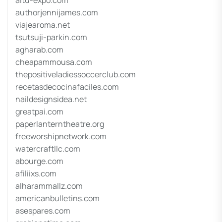
altu-expo.com
authorjennijames.com
viajearoma.net
tsutsuji-parkin.com
agharab.com
cheapammousa.com
thepositiveladiessoccerclub.com
recetasdecocinafaciles.com
naildesignsidea.net
greatpai.com
paperlanterntheatre.org
freeworshipnetwork.com
watercraftllc.com
abourge.com
afiliixs.com
alharammallz.com
americanbulletins.com
asespares.com