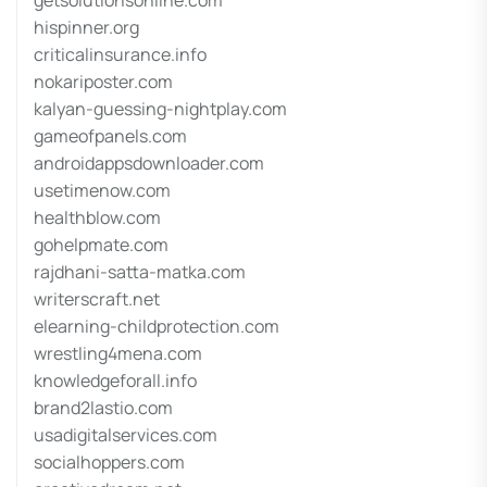
getsolutionsonline.com
hispinner.org
criticalinsurance.info
nokariposter.com
kalyan-guessing-nightplay.com
gameofpanels.com
androidappsdownloader.com
usetimenow.com
healthblow.com
gohelpmate.com
rajdhani-satta-matka.com
writerscraft.net
elearning-childprotection.com
wrestling4mena.com
knowledgeforall.info
brand2lastio.com
usadigitalservices.com
socialhoppers.com