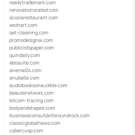
readytrademark.com
renovationsrated.com
scoziarestaurant.com
seohart.com
set-cleaning.com
promodesignai.com
publicistspaper.com
quindaily.com
abosulte.com
aiverse24.com
anubella.com
audiobooksonaudible.com
beautenetwork.com
bitcoin-tracing.com
bodyandshapes.com
businessconsultantsroundrock.com
classicglobalnews.com
cybercusp.com