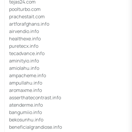
tejas24.com
poolturbo.com
prachestait.com
artforafghans.info
airvendio.info
healthexe.info
puretecx.info
tecadvance.info
aminityio.info
amiolahu.info
ampacheme.info
ampullahu.info
aromaxme.info
asserthatecontrast.info
atenderme.info
bangumiio.info
bekosunhu.info
beneficialgrandiose.info