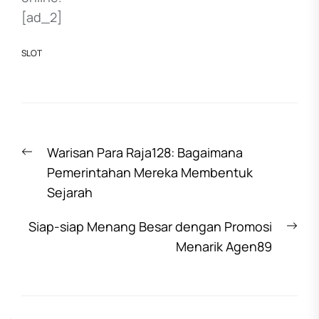
[ad_2]
SLOT
Post
Previous
Warisan Para Raja128: Bagaimana
navigation
post:
Pemerintahan Mereka Membentuk
Sejarah
Nex
Siap-siap Menang Besar dengan Promosi
pos
Menarik Agen89