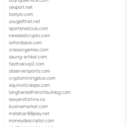
buyrdpservice.com
yesport.net
tostylo.com
yougetthat.net
sportsnetclub.com
newbestcrypto.com
oxfordsave.com
iclassicgames.com
saung-artikel.com
fasthokivip2.com
observersports.com
cryptominingplus.com
aquinoticiaspe.com
longhairedfrenchbulldog.com
lawyersforhire.co
businemarket.com
matahari88play.net
moneydescriptor.com