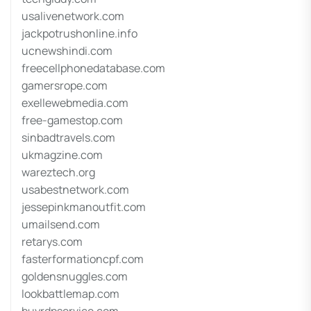
usalivenetwork.com
jackpotrushonline.info
ucnewshindi.com
freecellphonedatabase.com
gamersrope.com
exellewebmedia.com
free-gamestop.com
sinbadtravels.com
ukmagzine.com
wareztech.org
usabestnetwork.com
jessepinkmanoutfit.com
umailsend.com
retarys.com
fasterformationcpf.com
goldensnuggles.com
lookbattlemap.com