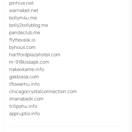
pinhive.net
warnabet.net
bollym4u.me
bolly2tollyblog.me
pandaclub.me
flyttevask.io
byhous.com
hartfordplazahotel.com
m-918kissapk.com
nabavkame.info
gakbiasa.com
iflowerhu.info
chicagocrystalconnection.com
imanabadii.com
trilipohu.info
appruptio.info