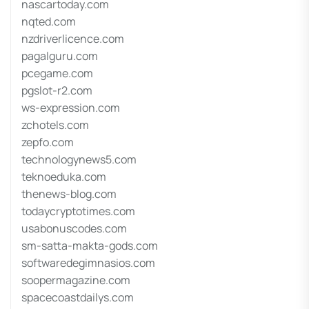
nascartoday.com
nqted.com
nzdriverlicence.com
pagalguru.com
pcegame.com
pgslot-r2.com
ws-expression.com
zchotels.com
zepfo.com
technologynews5.com
teknoeduka.com
thenews-blog.com
todaycryptotimes.com
usabonuscodes.com
sm-satta-makta-gods.com
softwaredegimnasios.com
soopermagazine.com
spacecoastdailys.com