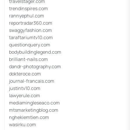
travelstager.com
trendinspires.com
rannyephul.com
reportradar360.com
swaggyfashion.com
taraftariumtv10.com
questionquery.com
bodybuildinglegend.com
brilliant-nails.com
dandr-photography.com
dokteroce.com
journal-francais.com
justintv10.com
lawyerule.com
mediamingleseaco.com
mtsmarketingblog.com
nghekiemtien.com
wasirku.com