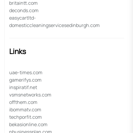
britaintt.com
deconds.com
easycartltd-
domesticcleaningservicesedinburgh.com
Links
uae-times.com
gamerifys.com
inspiratif.net
vsmsnetworks.com
offthem.com
ibommatv.com
techporfit.com
bekasionline.com
nbusinessplan.com