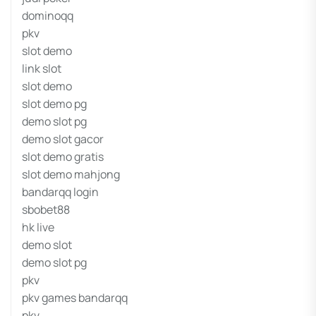
dominoqq
pkv
slot demo
link slot
slot demo
slot demo pg
demo slot pg
demo slot gacor
slot demo gratis
slot demo mahjong
bandarqq login
sbobet88
hk live
demo slot
demo slot pg
pkv
pkv games bandarqq
pkv