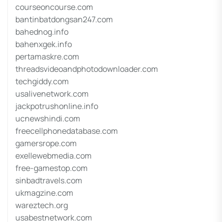
courseoncourse.com
bantinbatdongsan247.com
bahednog.info
bahenxgek.info
pertamaskre.com
threadsvideoandphotodownloader.com
techgiddy.com
usalivenetwork.com
jackpotrushonline.info
ucnewshindi.com
freecellphonedatabase.com
gamersrope.com
exellewebmedia.com
free-gamestop.com
sinbadtravels.com
ukmagzine.com
wareztech.org
usabestnetwork.com