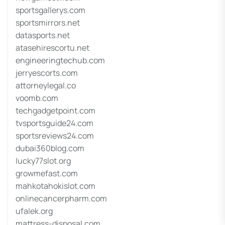
sportsgallerys.com
sportsmirrors.net
datasports.net
atasehirescortu.net
engineeringtechub.com
jerryescorts.com
attorneylegal.co
voomb.com
techgadgetpoint.com
tvsportsguide24.com
sportsreviews24.com
dubai360blog.com
lucky77slot.org
growmefast.com
mahkotahokislot.com
onlinecancerpharm.com
ufalek.org
mattress-disposal.com