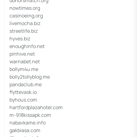
donorsmatch.org
nowtimes.org
casinoeing.org
livemocha.biz
streetlife.biz
hyves.biz
enoughinfo.net
pinhive.net
warnabet.net
bollym4u.me
bolly2tollyblog.me
pandaclub.me
flyttevask.io
byhous.com
hartfordplazahotel.com
m-918kissapk.com
nabavkame.info
gakbiasa.com