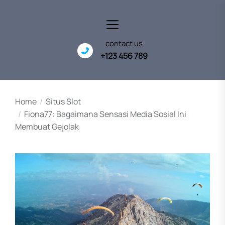
Skip
to
the
content
contact us
+123 456 789
Home
Situs Slot
Fiona77: Bagaimana Sensasi Media Sosial Ini
Membuat Gejolak