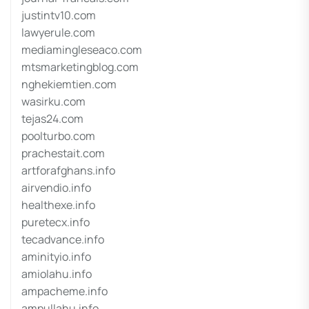
justintv10.com
lawyerule.com
mediamingleseaco.com
mtsmarketingblog.com
nghekiemtien.com
wasirku.com
tejas24.com
poolturbo.com
prachestait.com
artforafghans.info
airvendio.info
healthexe.info
puretecx.info
tecadvance.info
aminityio.info
amiolahu.info
ampacheme.info
ampullahu.info