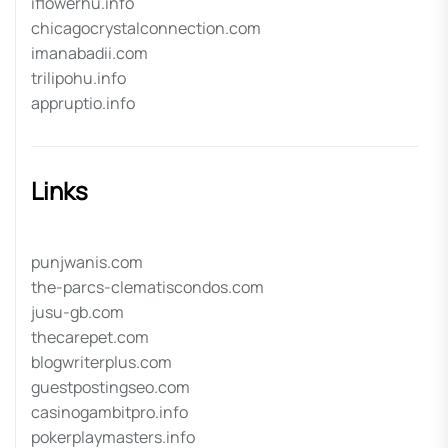
iflowerhu.info
chicagocrystalconnection.com
imanabadii.com
trilipohu.info
appruptio.info
Links
punjwanis.com
the-parcs-clematiscondos.com
jusu-gb.com
thecarepet.com
blogwriterplus.com
guestpostingseo.com
casinogambitpro.info
pokerplaymasters.info