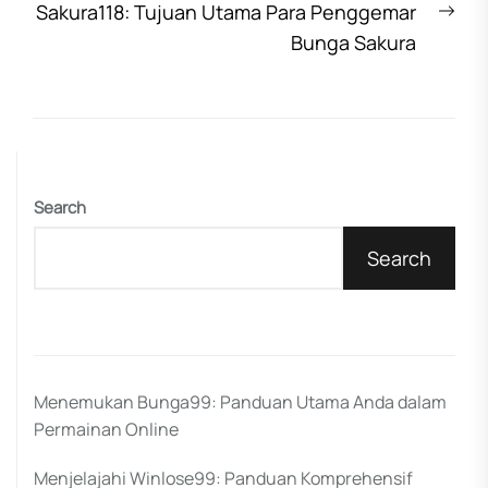
Nex
Sakura118: Tujuan Utama Para Penggemar
pos
Bunga Sakura
Search
Search
Menemukan Bunga99: Panduan Utama Anda dalam
Permainan Online
Menjelajahi Winlose99: Panduan Komprehensif