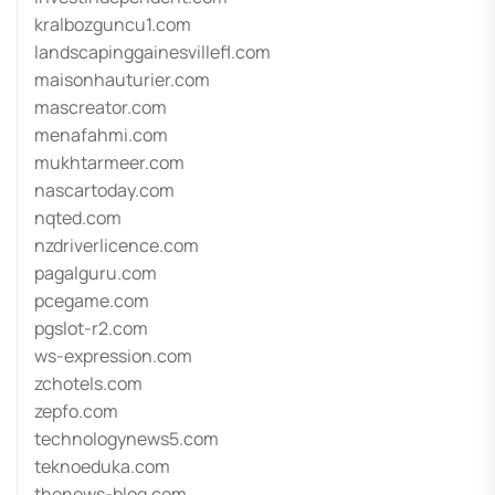
kralbozguncu1.com
landscapinggainesvillefl.com
maisonhauturier.com
mascreator.com
menafahmi.com
mukhtarmeer.com
nascartoday.com
nqted.com
nzdriverlicence.com
pagalguru.com
pcegame.com
pgslot-r2.com
ws-expression.com
zchotels.com
zepfo.com
technologynews5.com
teknoeduka.com
thenews-blog.com