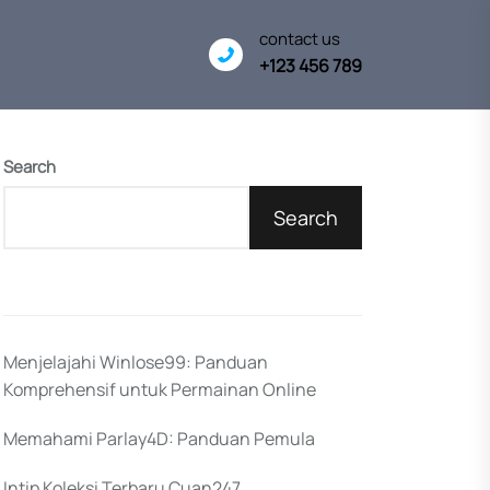
contact us
+123 456 789
Search
Search
Menjelajahi Winlose99: Panduan
Komprehensif untuk Permainan Online
Memahami Parlay4D: Panduan Pemula
Intip Koleksi Terbaru Cuan247