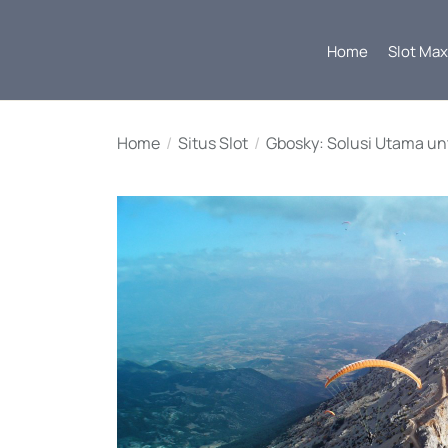
Skip
to
Home
Slot Ma
the
content
Home
Situs Slot
Gbosky: Solusi Utama u