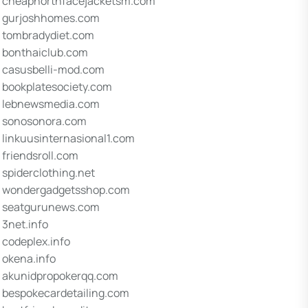
cheapnorthfacejacketsm.com
gurjoshhomes.com
tombradydiet.com
bonthaiclub.com
casusbelli-mod.com
bookplatesociety.com
lebnewsmedia.com
sonosonora.com
linkuusinternasional1.com
friendsroll.com
spiderclothing.net
wondergadgetsshop.com
seatgurunews.com
3net.info
codeplex.info
okena.info
akunidpropokerqq.com
bespokecardetailing.com