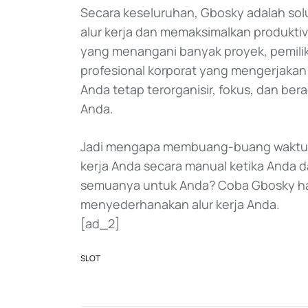
Secara keseluruhan, Gbosky adalah so
alur kerja dan memaksimalkan produktiv
yang menangani banyak proyek, pemilik
profesional korporat yang mengerjaka
Anda tetap terorganisir, fokus, dan ber
Anda.
Jadi mengapa membuang-buang waktu d
kerja Anda secara manual ketika Anda
semuanya untuk Anda? Coba Gbosky hari 
menyederhanakan alur kerja Anda.
[ad_2]
SLOT