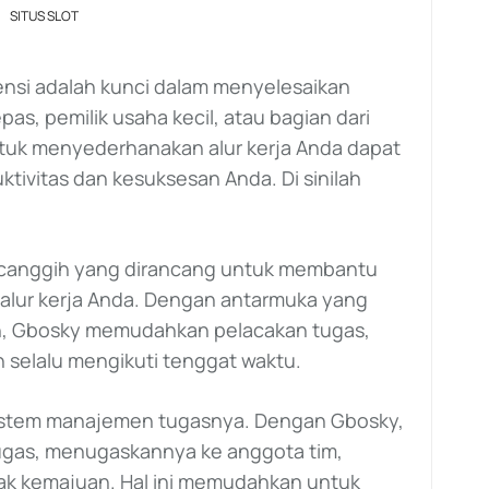
SITUS SLOT
siensi adalah kunci dalam menyelesaikan
as, pemilik usaha kecil, atau bagian dari
uk menyederhanakan alur kerja Anda dapat
ivitas dan kesuksesan Anda. Di sinilah
 canggih yang dirancang untuk membantu
lur kerja Anda. Dengan antarmuka yang
ih, Gbosky memudahkan pelacakan tugas,
 selalu mengikuti tenggat waktu.
 sistem manajemen tugasnya. Dengan Gbosky,
gas, menugaskannya ke anggota tim,
k kemajuan. Hal ini memudahkan untuk