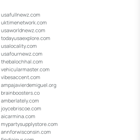
usafullnewz.com
uktimenetwork.com
usaworldnewz.com
todayusaexplore.com
usalocality.com
usafournewz.com
thebalochhal.com
vehicularmaster.com
vibesaccent.com
ampajavierdemiguel.org
brainboosters.co
amberlately.com
joycebriscoe.com
aicarmina.com
mypartysupplystore.com
annforwisconsin.com
findjaipur.com