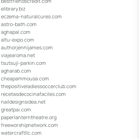
bestfriendscredit.com
elibrary.biz
eczema-naturalcures.com
astro-bath.com
aghapal.com
altu-expo.com
authorjennijames.com
viajearoma.net
tsutsuji-parkin.com
agharab.com
cheapammousa.com
thepositiveladiessoccerclub.com
recetasdecocinafaciles.com
naildesignsidea.net
greatpai.com
paperlanterntheatre.org
freeworshipnetwork.com
watercraftllc.com