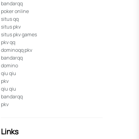
bandarqq
poker online
situs qq
situs pkv
situs pkv games
pkv qq
dominoqq pkv
bandarqq
domino
qiu qiu
pkv
qiu qiu
bandarqq
pkv
Links