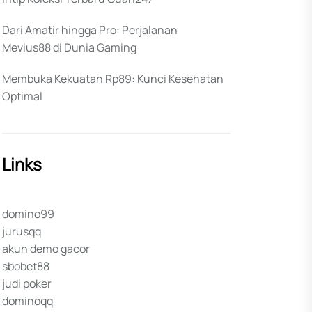
Dari Amatir hingga Pro: Perjalanan
Mevius88 di Dunia Gaming
Membuka Kekuatan Rp89: Kunci Kesehatan
Optimal
Links
domino99
jurusqq
akun demo gacor
sbobet88
judi poker
dominoqq