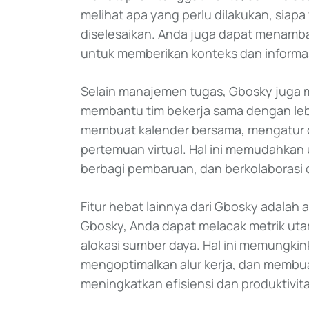
melihat apa yang perlu dilakukan, siap
diselesaikan. Anda juga dapat menamba
untuk memberikan konteks dan informa
Selain manajemen tugas, Gbosky juga m
membantu tim bekerja sama dengan lebi
membuat kalender bersama, mengatur 
pertemuan virtual. Hal ini memudahkan
berbagi pembaruan, dan berkolaborasi d
Fitur hebat lainnya dari Gbosky adalah 
Gbosky, Anda dapat melacak metrik utam
alokasi sumber daya. Hal ini memungki
mengoptimalkan alur kerja, dan membu
meningkatkan efisiensi dan produktivita