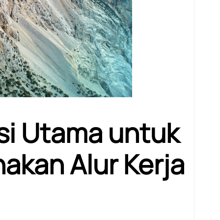
si Utama untuk
kan Alur Kerja