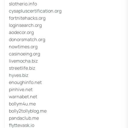
slotherio.info
cysapluscertification.org
fortnitehacks.org
loginsearch.org
aodecor.org
donorsmatch.org
nowtimes.org
casinoeing.org
livemocha.biz
streetlife.biz
hyves.biz
enoughinfo.net
pinhive.net
warnabet.net
bollym4u.me
bolly2tollyblog.me
pandaclub.me
flyttevask.io