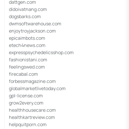
dattgen.com
didoivatnang.com
dogsbarks.com
dwmsoftwarehouse.com
enjoytroyjackson.com
epicaimbots.com
etech4news.com
expresspsychedelicsshop.com
fashionistani.com
feelingswed.com
firecabal.com
forbessmagazine.com
globalmarketlivetoday.com
gpl-license.com
grow2every.com
healthhousecare.com
healthkartreview.com
helpquitporn.com