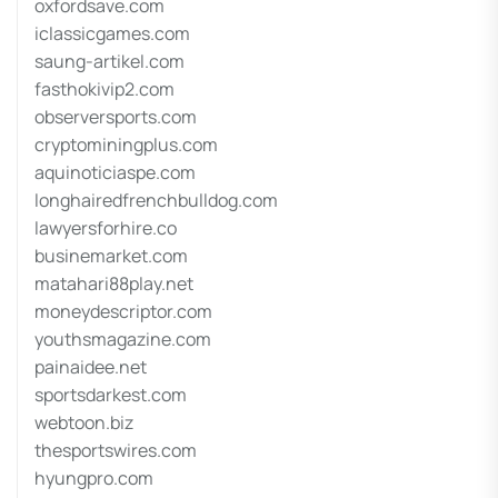
oxfordsave.com
iclassicgames.com
saung-artikel.com
fasthokivip2.com
observersports.com
cryptominingplus.com
aquinoticiaspe.com
longhairedfrenchbulldog.com
lawyersforhire.co
businemarket.com
matahari88play.net
moneydescriptor.com
youthsmagazine.com
painaidee.net
sportsdarkest.com
webtoon.biz
thesportswires.com
hyungpro.com