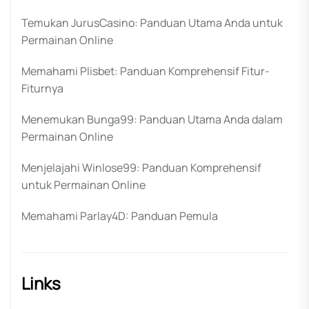
Temukan JurusCasino: Panduan Utama Anda untuk
Permainan Online
Memahami Plisbet: Panduan Komprehensif Fitur-
Fiturnya
Menemukan Bunga99: Panduan Utama Anda dalam
Permainan Online
Menjelajahi Winlose99: Panduan Komprehensif
untuk Permainan Online
Memahami Parlay4D: Panduan Pemula
Links