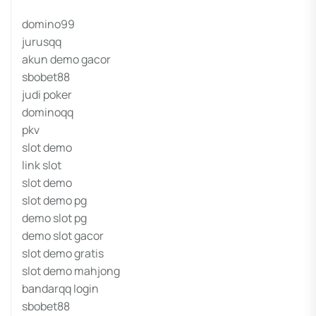
domino99
jurusqq
akun demo gacor
sbobet88
judi poker
dominoqq
pkv
slot demo
link slot
slot demo
slot demo pg
demo slot pg
demo slot gacor
slot demo gratis
slot demo mahjong
bandarqq login
sbobet88