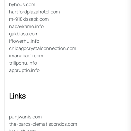
byhous.com
hartfordplazahotel.com
m-918kissapk.com
nabavkame.info
gakbiasa.com
iflowerhu.info
chicagocrystalconnection.com
imanabadii.com
trilipohu.info
appruptio.info
Links
punjwanis.com
the-parcs-clematiscondos.com