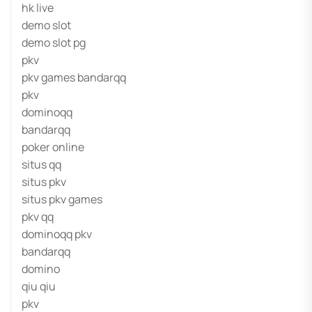
hk live
demo slot
demo slot pg
pkv
pkv games bandarqq
pkv
dominoqq
bandarqq
poker online
situs qq
situs pkv
situs pkv games
pkv qq
dominoqq pkv
bandarqq
domino
qiu qiu
pkv