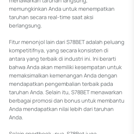
menawarkan taruhan langsung,
memungkinkan Anda untuk menempatkan
taruhan secara real-time saat aksi
berlangsung.
Fitur menonjol lain dari S78BET adalah peluang
kompetitifnya, yang secara konsisten di
antara yang terbaik di industri ini. Ini berarti
bahwa Anda akan memiliki kesempatan untuk
memaksimalkan kemenangan Anda dengan
mendapatkan pengembalian terbaik pada
taruhan Anda. Selain itu, S78BET menawarkan
berbagai promosi dan bonus untuk membantu
Anda mendapatkan nilai lebih dari taruhan
Anda.
Selain sportbook -nya, S78Bet juga