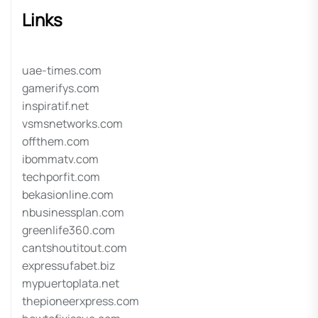
Links
uae-times.com
gamerifys.com
inspiratif.net
vsmsnetworks.com
offthem.com
ibommatv.com
techporfit.com
bekasionline.com
nbusinessplan.com
greenlife360.com
cantshoutitout.com
expressufabet.biz
mypuertoplata.net
thepioneerxpress.com