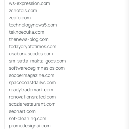
ws-expression.com
zchotels.com
zepfo.com
technologynews5.com
teknoeduka.com
thenews-blog.com
todaycryptotimes.com
usabonuscodes.com
sm-satta-makta-gods.com
softwaredegimnasios.com
soopermagazine.com
spacecoastdailys.com
readytrademark.com
renovationsrated.com
scoziarestaurant.com
seohart.com
set-cleaning.com
promodesignai.com