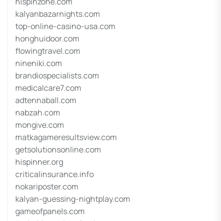
hispinzone.com
kalyanbazarnights.com
top-online-casino-usa.com
honghuidoor.com
flowingtravel.com
nineniki.com
brandiospecialists.com
medicalcare7.com
adtennaball.com
nabzah.com
mongive.com
matkagameresultsview.com
getsolutionsonline.com
hispinner.org
criticalinsurance.info
nokariposter.com
kalyan-guessing-nightplay.com
gameofpanels.com