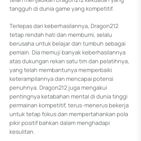
tangguh di dunia game yang kompetitif.
Terlepas dari keberhasilannya, Dragon212
tetap rendah hati dan membumi, selalu
berusaha untuk belajar dan tumbuh sebagai
pemain. Dia memuji banyak keberhasilannya
atas dukungan rekan satu tim dan pelatihnya,
yang telah membantunya memperbaiki
keterampilannya dan mencapai potensi
penuhnya. Dragon212 juga mengakui
pentingnya ketabahan mental di dunia tinggi
permainan kompetitif, terus-menerus bekerja
untuk tetap fokus dan mempertahankan pola
pikir positif bahkan dalam menghadapi
kesulitan.