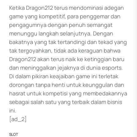
Ketika Dragon212 terus mendominasi adegan
game yang kompetitif, para penggemar dan
pengagumnya dengan penuh semangat
menunggu langkah selanjutnya. Dengan
bakatnya yang tak tertandingi dan tekad yang
tak tergoyahkan, tidak ada keraguan bahwa
Dragon212 akan terus naik ke ketinggian baru
dan meninggalkan jejaknya di dunia esports.
Di dalam pikiran keajaiban game ini terletak
dorongan tanpa henti untuk keunggulan dan
hasrat untuk kompetisi yang membedakannya
sebagai salah satu yang terbaik dalam bisnis
ini.
[ad_2]
SLOT