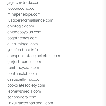
jagalchi-trade.com
loopersound.com
minapenelope.com
justicereformalliance.com
cryptoglax.com
ohiohobbyplus.com
bogothemes.com
ajino-mingei.com
yourfreehost.info
cheapnorthfacejacketsm.com
gurjoshhomes.com
tombradydiet.com
bonthaiclub.com
casusbelli-mod.com
bookplatesociety.com
lebnewsmedia.com
sonosonora.com
linkuusinternasional1.com