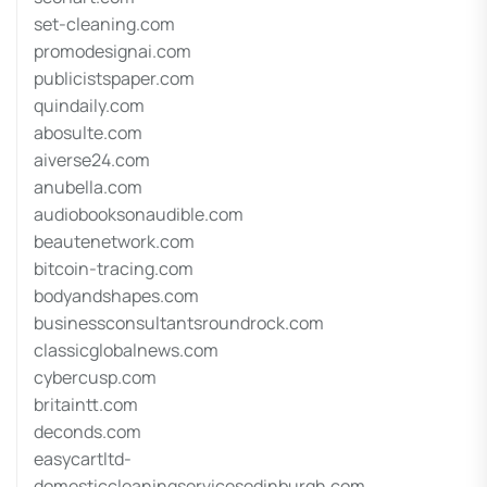
set-cleaning.com
promodesignai.com
publicistspaper.com
quindaily.com
abosulte.com
aiverse24.com
anubella.com
audiobooksonaudible.com
beautenetwork.com
bitcoin-tracing.com
bodyandshapes.com
businessconsultantsroundrock.com
classicglobalnews.com
cybercusp.com
britaintt.com
deconds.com
easycartltd-
domesticcleaningservicesedinburgh.com