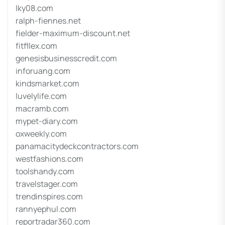
lky08.com
ralph-fiennes.net
fielder-maximum-discount.net
fitfllex.com
genesisbusinesscredit.com
inforuang.com
kindsmarket.com
luvelylife.com
macramb.com
mypet-diary.com
oxweekly.com
panamacitydeckcontractors.com
westfashions.com
toolshandy.com
travelstager.com
trendinspires.com
rannyephul.com
reportradar360.com