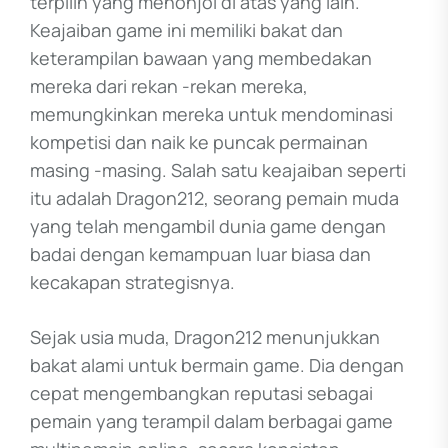
terpilih yang menonjol di atas yang lain.
Keajaiban game ini memiliki bakat dan
keterampilan bawaan yang membedakan
mereka dari rekan -rekan mereka,
memungkinkan mereka untuk mendominasi
kompetisi dan naik ke puncak permainan
masing -masing. Salah satu keajaiban seperti
itu adalah Dragon212, seorang pemain muda
yang telah mengambil dunia game dengan
badai dengan kemampuan luar biasa dan
kecakapan strategisnya.
Sejak usia muda, Dragon212 menunjukkan
bakat alami untuk bermain game. Dia dengan
cepat mengembangkan reputasi sebagai
pemain yang terampil dalam berbagai game