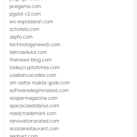
pcegame.com
pgslot-r2.com
ws-expression.com
zchotels.com
zepfo.com
technologynews5.com
teknoeduka.com
thenews-blog.com
todaycryptotimes.com
usabonuscodes.com
sm-satta-makta-gods.com
softwaredegimnasios.com
soopermagazine.com
spacecoastdailys.com
readytrademark.com
renovationsrated.com
scoziarestaurant.com
seohart.com