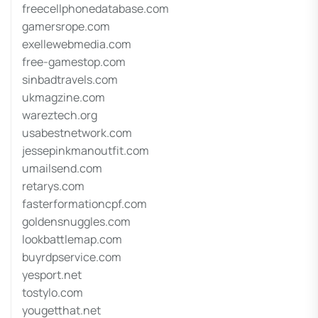
freecellphonedatabase.com
gamersrope.com
exellewebmedia.com
free-gamestop.com
sinbadtravels.com
ukmagzine.com
wareztech.org
usabestnetwork.com
jessepinkmanoutfit.com
umailsend.com
retarys.com
fasterformationcpf.com
goldensnuggles.com
lookbattlemap.com
buyrdpservice.com
yesport.net
tostylo.com
yougetthat.net