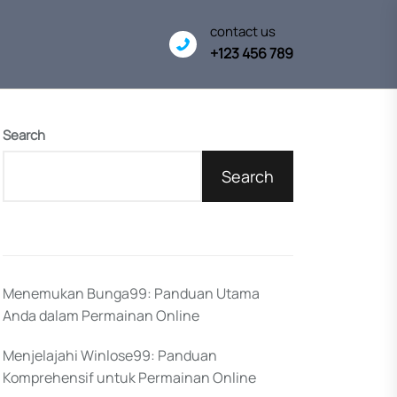
contact us
+123 456 789
Search
Search
Menemukan Bunga99: Panduan Utama
Anda dalam Permainan Online
Menjelajahi Winlose99: Panduan
Komprehensif untuk Permainan Online