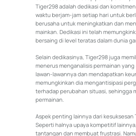
Tiger298 adalah dedikasi dan komitme
waktu berjam-jam setiap hari untuk ber
berusaha untuk meningkatkan dan menja
mainkan. Dedikasi ini telah memungkin
bersaing di level teratas dalam dunia g
Selain dedikasinya, Tiger298 juga memilik
menerus menganalisis permainan yang d
lawan-lawannya dan mendapatkan keuntu
memungkinkan dia mengantisipasi perg
terhadap perubahan situasi, sehingga
permainan.
Aspek penting lainnya dari kesuksesan
Seperti halnya upaya kompetitif lainny
tantangan dan membuat frustrasi. Nam