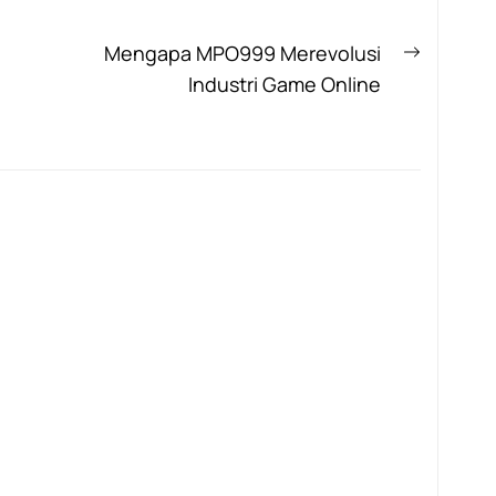
Next
Mengapa MPO999 Merevolusi
post:
Industri Game Online