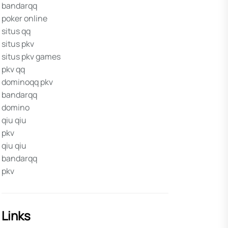
bandarqq
poker online
situs qq
situs pkv
situs pkv games
pkv qq
dominoqq pkv
bandarqq
domino
qiu qiu
pkv
qiu qiu
bandarqq
pkv
Links