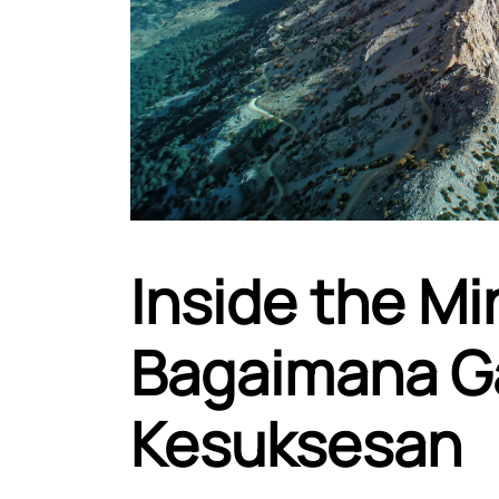
Inside the Mi
Bagaimana Ga
Kesuksesan