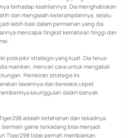
nnya terhadap keahliannya. Dia menghabiskan
latih dan mengasah keterampilannya, selalu
di lebih baik dalam permainan yang dia
kannya mencapai tingkat kemahiran tinggi dan
ame.
i pola pikir strategis yang kuat. Dia terus-
ia mainkan, mencari cara untuk mengakali
ngan. Pemikiran strategis ini
erakan lawannya dan bereaksi cepat
 memberinya keunggulan dalam banyak
 Tiger298 adalah ketahanan dan tekadnya.
a, bermain game terkadang bisa menjadi
un Tiger298 tidak pernah membiarkan