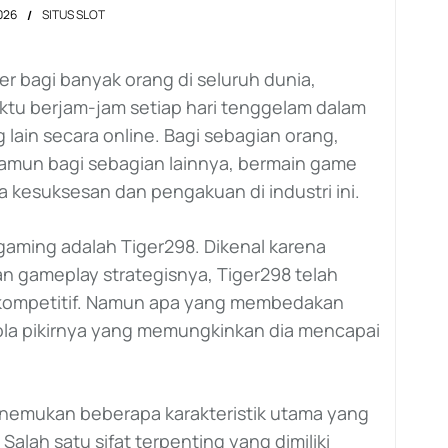
026
SITUS SLOT
r bagi banyak orang di seluruh dunia,
tu berjam-jam setiap hari tenggelam dalam
 lain secara online. Bagi sebagian orang,
amun bagi sebagian lainnya, bermain game
 kesuksesan dan pengakuan di industri ini.
gaming adalah Tiger298. Dikenal karena
 gameplay strategisnya, Tiger298 telah
kompetitif. Namun apa yang membedakan
ola pikirnya yang memungkinkan dia mencapai
menemukan beberapa karakteristik utama yang
alah satu sifat terpenting yang dimiliki