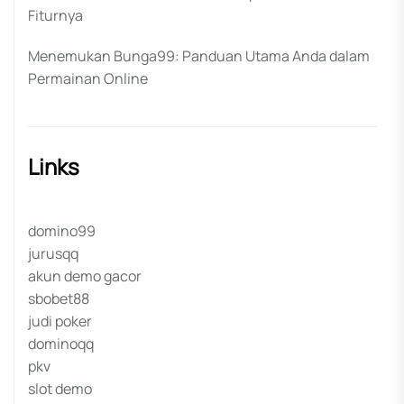
Fiturnya
Menemukan Bunga99: Panduan Utama Anda dalam
Permainan Online
Links
domino99
jurusqq
akun demo gacor
sbobet88
judi poker
dominoqq
pkv
slot demo