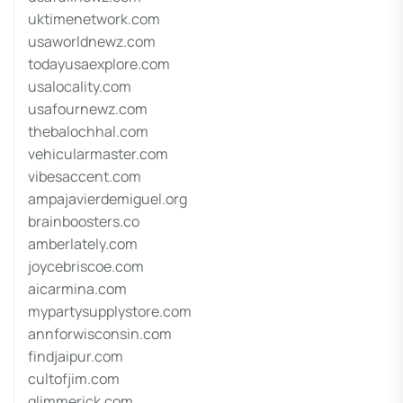
uktimenetwork.com
usaworldnewz.com
todayusaexplore.com
usalocality.com
usafournewz.com
thebalochhal.com
vehicularmaster.com
vibesaccent.com
ampajavierdemiguel.org
brainboosters.co
amberlately.com
joycebriscoe.com
aicarmina.com
mypartysupplystore.com
annforwisconsin.com
findjaipur.com
cultofjim.com
glimmerick.com