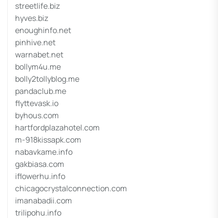
streetlife.biz
hyves.biz
enoughinfo.net
pinhive.net
warnabet.net
bollym4u.me
bolly2tollyblog.me
pandaclub.me
flyttevask.io
byhous.com
hartfordplazahotel.com
m-918kissapk.com
nabavkame.info
gakbiasa.com
iflowerhu.info
chicagocrystalconnection.com
imanabadii.com
trilipohu.info