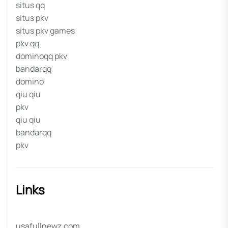
situs qq
situs pkv
situs pkv games
pkv qq
dominoqq pkv
bandarqq
domino
qiu qiu
pkv
qiu qiu
bandarqq
pkv
Links
usafullnewz.com