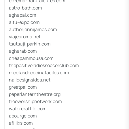
eczema-naturalcures.com
astro-bath.com
aghapal.com
altu-expo.com
authorjennijames.com
viajearoma.net
tsutsuji-parkin.com
agharab.com
cheapammousa.com
thepositiveladiessoccerclub.com
recetasdecocinafaciles.com
naildesignsidea.net
greatpai.com
paperlanterntheatre.org
freeworshipnetwork.com
watercraftllc.com
abourge.com
afiliixs.com