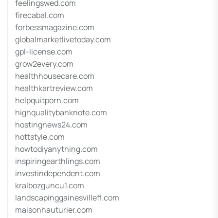
feelingswed.com
firecabal.com
forbessmagazine.com
globalmarketlivetoday.com
gpl-license.com
grow2every.com
healthhousecare.com
healthkartreview.com
helpquitporn.com
highqualitybanknote.com
hostingnews24.com
hottstyle.com
howtodiyanything.com
inspiringearthlings.com
investindependent.com
kralbozguncu1.com
landscapinggainesvillefl.com
maisonhauturier.com