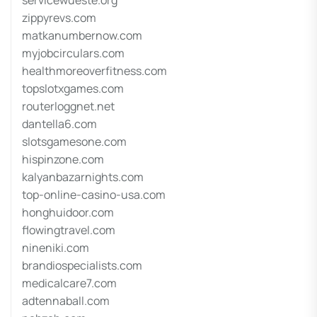
servicewueste.org
zippyrevs.com
matkanumbernow.com
myjobcirculars.com
healthmoreoverfitness.com
topslotxgames.com
routerloggnet.net
dantella6.com
slotsgamesone.com
hispinzone.com
kalyanbazarnights.com
top-online-casino-usa.com
honghuidoor.com
flowingtravel.com
nineniki.com
brandiospecialists.com
medicalcare7.com
adtennaball.com