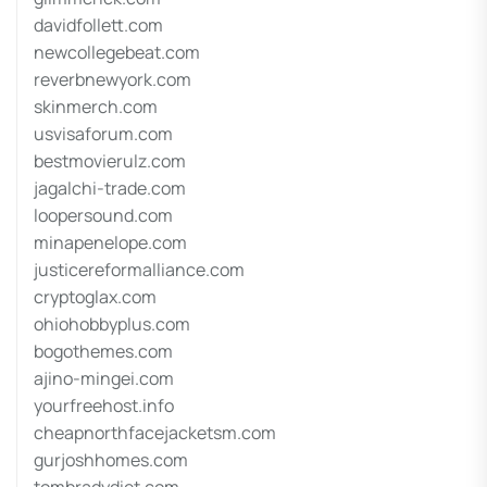
davidfollett.com
newcollegebeat.com
reverbnewyork.com
skinmerch.com
usvisaforum.com
bestmovierulz.com
jagalchi-trade.com
loopersound.com
minapenelope.com
justicereformalliance.com
cryptoglax.com
ohiohobbyplus.com
bogothemes.com
ajino-mingei.com
yourfreehost.info
cheapnorthfacejacketsm.com
gurjoshhomes.com