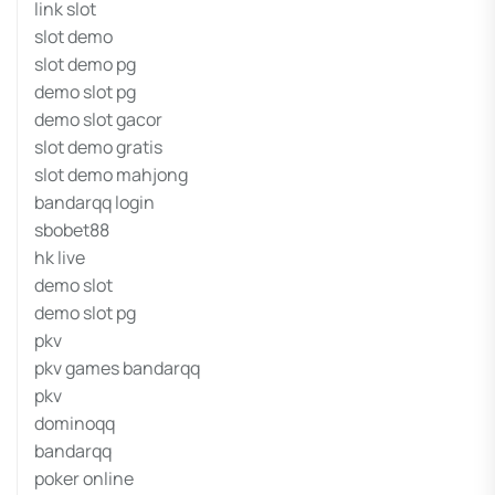
link slot
slot demo
slot demo pg
demo slot pg
demo slot gacor
slot demo gratis
slot demo mahjong
bandarqq login
sbobet88
hk live
demo slot
demo slot pg
pkv
pkv games bandarqq
pkv
dominoqq
bandarqq
poker online