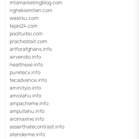
mtsmarketingblog.com
nghekiemtien.com
wasirku.com
tejas24.com
poolturbo.com
prachestait.com
artforafghans.info
airvendio.info
healthexe.info
puretecx.info
tecadvance.info
aminityio.info
amiolahu.info
ampacheme.info
ampullahu.info
aromaxme.info
asserthatecontrast.info
atenderme.info