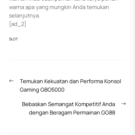
warna apa yang mungkin Anda temukan
selanjutnya.
[ad_2]
SLOT
Post
Previous
Temukan Kekuatan dan Performa Konsol
navigation
post:
Gaming GBO5000
Nex
Bebaskan Semangat Kompetitif Anda
pos
dengan Beragam Permainan GG88