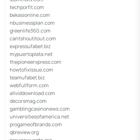
techporfit.com
bekasionline.com
nbusinessplan.com
greenlife360.com
cantshoutitout.com
expressufabet.biz
mypuertoplata.net
thepioneerxpress.com
howtofixissue.com
teamufabet.biz
webfullform.com
allviddownload.com
decorsmag.com
gamblingcasinonews.com
universitiesofamerica.net
progameofbrands.com
qbreview.org