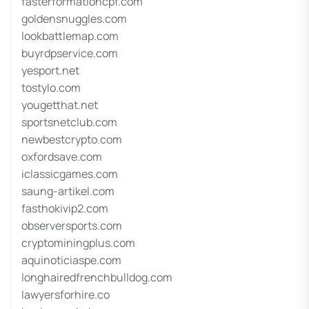
fasterformationcpf.com
goldensnuggles.com
lookbattlemap.com
buyrdpservice.com
yesport.net
tostylo.com
yougetthat.net
sportsnetclub.com
newbestcrypto.com
oxfordsave.com
iclassicgames.com
saung-artikel.com
fasthokivip2.com
observersports.com
cryptominingplus.com
aquinoticiaspe.com
longhairedfrenchbulldog.com
lawyersforhire.co