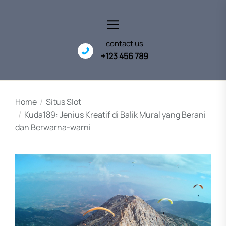
Skip
to
the
content
contact us
+123 456 789
Home
Situs Slot
Kuda189: Jenius Kreatif di Balik Mural yang Berani
dan Berwarna-warni