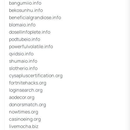
bangumiio.info
bekosunhu.info
beneficialgrandiose.info
blomaio.info
dosellinfoplete.info
podtubeio.info
powerfulvolatile.info
qvidsio.info
shumaio.info
slotherio.info
cysapluscertification.org
fortnitehacks.org
loginsearch.org
aodecor.org
donorsmatch.org
nowtimes.org
casinoeing.org
livemocha.biz