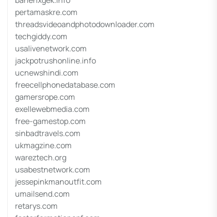
bahenxgek.info
pertamaskre.com
threadsvideoandphotodownloader.com
techgiddy.com
usalivenetwork.com
jackpotrushonline.info
ucnewshindi.com
freecellphonedatabase.com
gamersrope.com
exellewebmedia.com
free-gamestop.com
sinbadtravels.com
ukmagzine.com
wareztech.org
usabestnetwork.com
jessepinkmanoutfit.com
umailsend.com
retarys.com