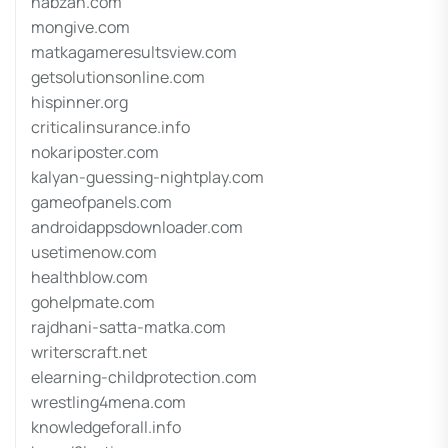
nabzah.com
mongive.com
matkagameresultsview.com
getsolutionsonline.com
hispinner.org
criticalinsurance.info
nokariposter.com
kalyan-guessing-nightplay.com
gameofpanels.com
androidappsdownloader.com
usetimenow.com
healthblow.com
gohelpmate.com
rajdhani-satta-matka.com
writerscraft.net
elearning-childprotection.com
wrestling4mena.com
knowledgeforall.info