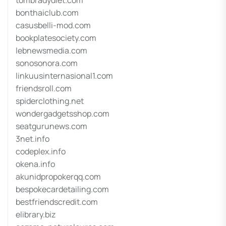
tombradydiet.com
bonthaiclub.com
casusbelli-mod.com
bookplatesociety.com
lebnewsmedia.com
sonosonora.com
linkuusinternasional1.com
friendsroll.com
spiderclothing.net
wondergadgetsshop.com
seatgurunews.com
3net.info
codeplex.info
okena.info
akunidpropokerqq.com
bespokecardetailing.com
bestfriendscredit.com
elibrary.biz