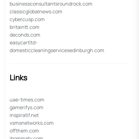
businessconsultantsroundrock.com
classicglobalnews.com
cybercusp.com
britaintt.com
deconds.com
easycartltd-
domesticcleaningservicesedinburgh.com
Links
uae-times.com
gamerifys.com
inspiratif.net
vsmsnetworks.com
offthem.com
ibommatv.com