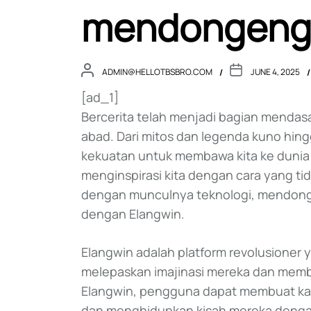
mendongen
ADMIN@HELLOTBSBRO.COM
JUNE 4, 2025
[ad_1]
Bercerita telah menjadi bagian mendas
abad. Dari mitos dan legenda kuno hingg
kekuatan untuk membawa kita ke dunia 
menginspirasi kita dengan cara yang tid
dengan munculnya teknologi, mendong
dengan Elangwin.
Elangwin adalah platform revolusione
melepaskan imajinasi mereka dan membua
Elangwin, pengguna dapat membuat kara
dan menghidupkan kisah mereka dengan