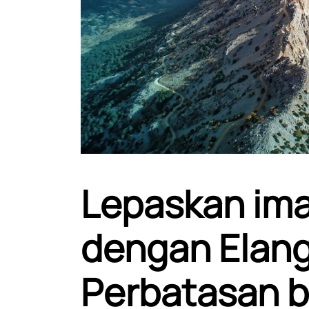
Lepaskan ima
dengan Elang
Perbatasan b