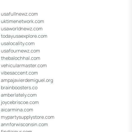
usafullnewz.com
uktimenetwork.com
usaworldnewz.com
todayusaexplore.com
usalocality.com
usafournewz.com
thebalochhal.com
vehicularmaster.com
vibesaccent.com
ampajavierdemiguel.org
brainboosters.co
amberlately.com
joycebriscoe.com
aicarmina.com
mypartysupplystore.com
annforwisconsin.com
findjaipur.com