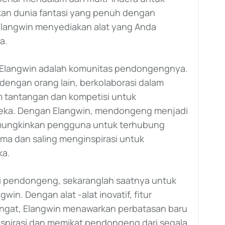
an dunia fantasi yang penuh dengan
, Elangwin menyediakan alat yang Anda
a.
i Elangwin adalah komunitas pendongengnya.
dengan orang lain, berkolaborasi dalam
am tantangan dan kompetisi untuk
reka. Dengan Elangwin, mendongeng menjadi
emungkinkan pengguna untuk terhubung
ma dan saling menginspirasi untuk
ka.
di pendongeng, sekaranglah saatnya untuk
in. Dengan alat -alat inovatif, fitur
angat, Elangwin menawarkan perbatasan baru
nspirasi dan memikat pendongeng dari segala