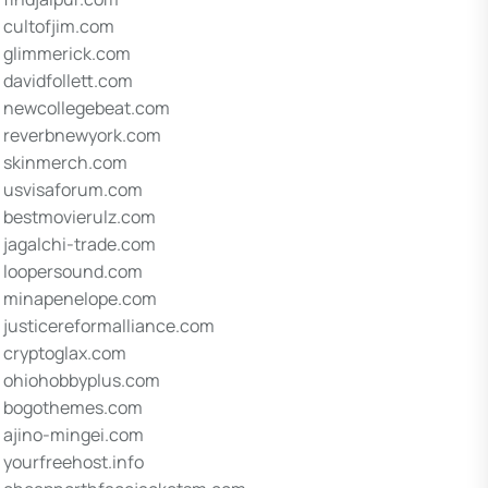
cultofjim.com
glimmerick.com
davidfollett.com
newcollegebeat.com
reverbnewyork.com
skinmerch.com
usvisaforum.com
bestmovierulz.com
jagalchi-trade.com
loopersound.com
minapenelope.com
justicereformalliance.com
cryptoglax.com
ohiohobbyplus.com
bogothemes.com
ajino-mingei.com
yourfreehost.info