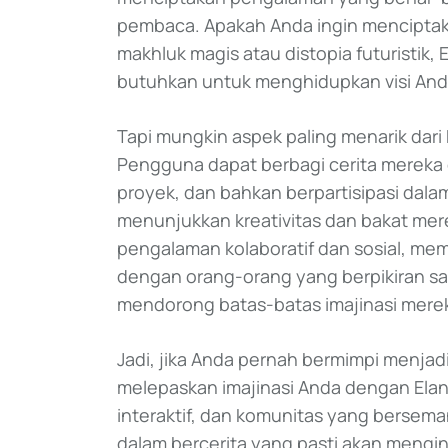
pembaca. Apakah Anda ingin menciptak
makhluk magis atau distopia futuristik
butuhkan untuk menghidupkan visi And
Tapi mungkin aspek paling menarik dar
Pengguna dapat berbagi cerita mereka 
proyek, dan bahkan berpartisipasi dal
menunjukkan kreativitas dan bakat me
pengalaman kolaboratif dan sosial, m
dengan orang-orang yang berpikiran sa
mendorong batas-batas imajinasi mere
Jadi, jika Anda pernah bermimpi menja
melepaskan imajinasi Anda dengan Elangw
interaktif, dan komunitas yang bersem
dalam bercerita yang pasti akan mengi