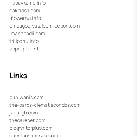
nabavkame.info
gakbiasa.com
iflowerhu.info
chicagocrystalconnection.com
imanabadii.com
trilipohu.info
appruptio.info
Links
punjwanis.com
the-parcs-clematiscondos.com
jusu-gb.com
thecarepet.com
blogwriterplus.com
guestpostingseo.com