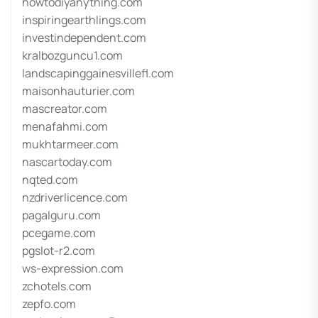
howtodiyanything.com
inspiringearthlings.com
investindependent.com
kralbozguncu1.com
landscapinggainesvillefl.com
maisonhauturier.com
mascreator.com
menafahmi.com
mukhtarmeer.com
nascartoday.com
nqted.com
nzdriverlicence.com
pagalguru.com
pcegame.com
pgslot-r2.com
ws-expression.com
zchotels.com
zepfo.com