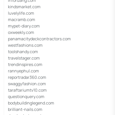
inforuang.com
kindsmarket.com
luvelylife.com
macramb.com
mypet-diary.com
oxweekly.com
panamacitydeckcontractors.com
westfashions.com
toolshandy.com
travelstager.com
trendinspires.com
rannyephul.com
reportradar360.com
swaggyfashion.com
taraftariumtv10.com
questionquery.com
bodybuildinglegend.com
brilliant-nails.com