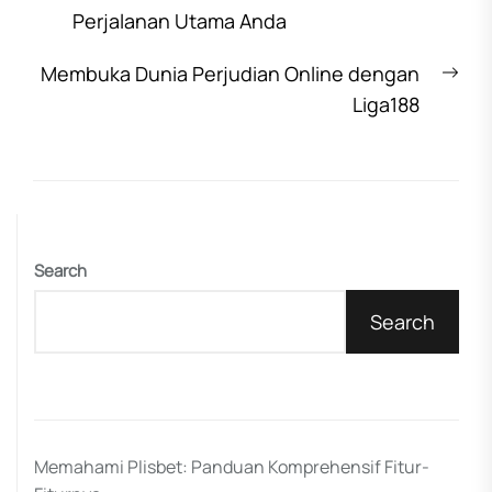
navigation
post:
Perjalanan Utama Anda
Nex
Membuka Dunia Perjudian Online dengan
pos
Liga188
Search
Search
Memahami Plisbet: Panduan Komprehensif Fitur-