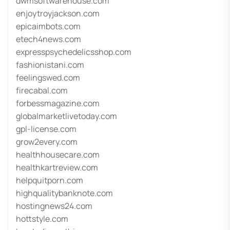
dwmsoftwarehouse.com
enjoytroyjackson.com
epicaimbots.com
etech4news.com
expresspsychedelicsshop.com
fashionistani.com
feelingswed.com
firecabal.com
forbessmagazine.com
globalmarketlivetoday.com
gpl-license.com
grow2every.com
healthhousecare.com
healthkartreview.com
helpquitporn.com
highqualitybanknote.com
hostingnews24.com
hottstyle.com