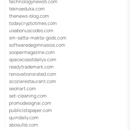
technologynews5.com
teknoeduka.com
thenews-blog.com
todaycryptotimes.com
usabonuscodes.com
sm-satta-makta-gods.com
softwaredegimnasios.com
soopermagazine.com
spacecoastdailys.com
readytrademark.com
renovationsrated.com
scoziarestaurant.com
seohart.com
set-cleaning.com
promodesignai.com
publicistspaper.com
quindaily.com
abosulte.com