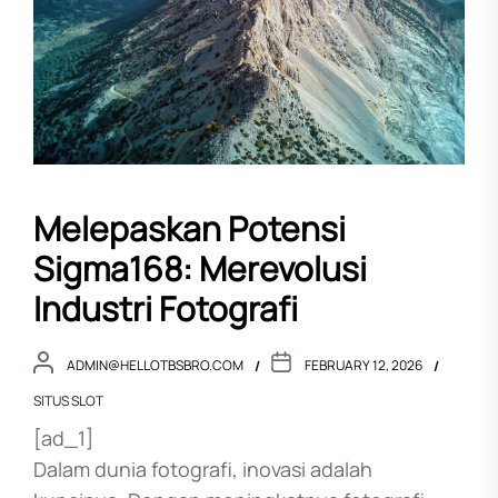
Melepaskan Potensi
Sigma168: Merevolusi
Industri Fotografi
ADMIN@HELLOTBSBRO.COM
FEBRUARY 12, 2026
SITUS SLOT
[ad_1]
Dalam dunia fotografi, inovasi adalah