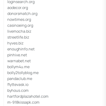
loginsearch.org
aodecor.org
donorsmatch.org
nowtimes.org
casinoeing.org
livemocha.biz
streetlife.biz
hyves.biz
enoughinfo.net
pinhive.net
warnabet.net
bollym4u.me
bolly2tollyblog.me
pandaclub.me
flyttevask.io
byhous.com
hartfordplazahotel.com
m-918kissapk.com