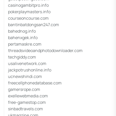
casinogambitpro.info
pokerplaymasters.info
courseoncourse.com
bantinbatdongsan247.com
bahednog.info
bahenxgek.info
pertamaskre.com
threadsvideoandphotodownloader.com
techgiddy.com
usalivenetwork.com
jackpotrushonline.info
ucnewshindi.com
freecellphonedatabase.com
gamersrope.com
exellewebmedia.com
free-gamestop.com
sinbadtravels.com
ukmagzine.com