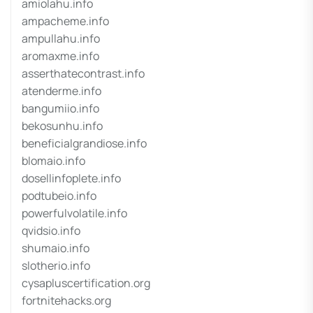
amiolahu.info
ampacheme.info
ampullahu.info
aromaxme.info
asserthatecontrast.info
atenderme.info
bangumiio.info
bekosunhu.info
beneficialgrandiose.info
blomaio.info
dosellinfoplete.info
podtubeio.info
powerfulvolatile.info
qvidsio.info
shumaio.info
slotherio.info
cysapluscertification.org
fortnitehacks.org