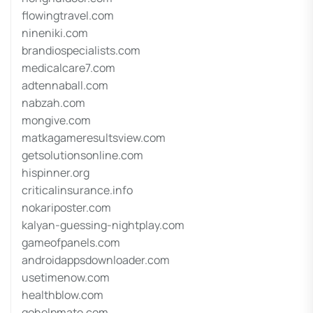
flowingtravel.com
nineniki.com
brandiospecialists.com
medicalcare7.com
adtennaball.com
nabzah.com
mongive.com
matkagameresultsview.com
getsolutionsonline.com
hispinner.org
criticalinsurance.info
nokariposter.com
kalyan-guessing-nightplay.com
gameofpanels.com
androidappsdownloader.com
usetimenow.com
healthblow.com
gohelpmate.com