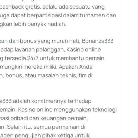
ashback gratis, selalu ada sesuatu yang
juga dapat berpartisipasi dalam turnamen dan
kan lebih banyak hadiah.
kan dan bonus yang murah hati, Bonanza333
dap layanan pelanggan. Kasino online
ng tersedia 24/7 untuk membantu pemain
mungkin mereka miliki. Apakah Anda
bonus, atau masalah teknis, tim di
nza333 adalah komitmennya terhadap
pemain. Kasino online menggunakan teknologi
rmasi pribadi dan keuangan pemain,
 Selain itu, semua permainan di
 agen pengujian pihak ketiga untuk