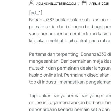
ADMIN@HELLOTBSBRO.COM
APRIL 13, 2025
[ad_1]
Bonanza333 adalah salah satu kasino onl
pemain setiap hari dengan berbagai pe
yang benar -benar membedakan kasino onl
kita akan melihat lebih dekat pada raha
Pertama dan terpenting, Bonanza333 di
mengesankan. Dari permainan meja klasi
mutakhir dan permainan dealer langsung
kasino online ini. Permainan disediak
top di industri, memastikan pengalaman
Tapi bukan hanya permainan yang mem
online ini juga menawarkan berbagai b
penghargaan kepada pemain setia dan m