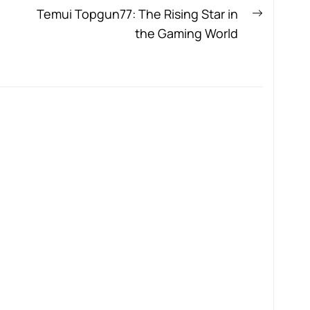
Next
Temui Topgun77: The Rising Star in
post:
the Gaming World