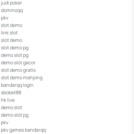
judi poker
dominoqq
pkv
slot demo
link slot
slot demo
slot demo pg
demo slot pg
demo slot gacor
slot demo gratis
slot demo mahjong
bandarqq login
sbobet88
hk live
demo slot
demo slot pg
pkv
pkv games bandarqq