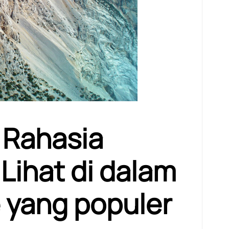
Rahasia
Lihat di dalam
e yang populer