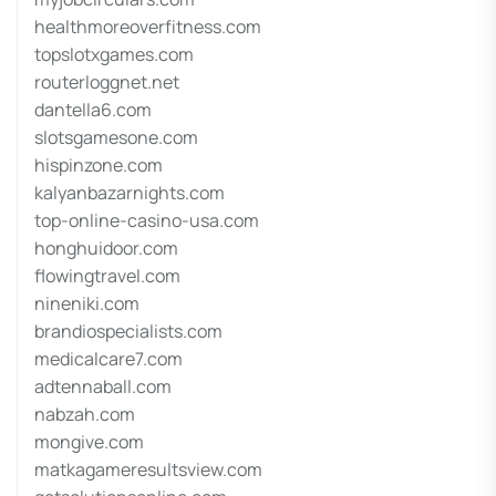
healthmoreoverfitness.com
topslotxgames.com
routerloggnet.net
dantella6.com
slotsgamesone.com
hispinzone.com
kalyanbazarnights.com
top-online-casino-usa.com
honghuidoor.com
flowingtravel.com
nineniki.com
brandiospecialists.com
medicalcare7.com
adtennaball.com
nabzah.com
mongive.com
matkagameresultsview.com