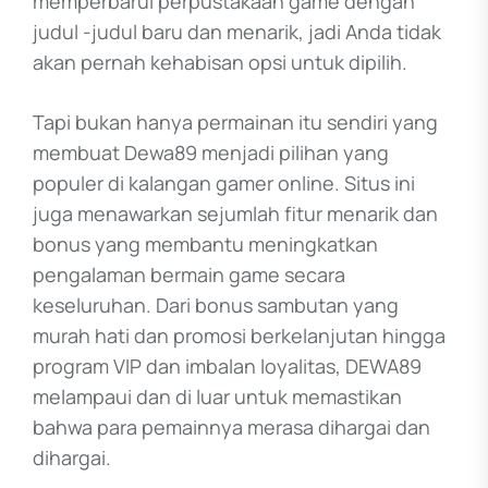
memperbarui perpustakaan game dengan
judul -judul baru dan menarik, jadi Anda tidak
akan pernah kehabisan opsi untuk dipilih.
Tapi bukan hanya permainan itu sendiri yang
membuat Dewa89 menjadi pilihan yang
populer di kalangan gamer online. Situs ini
juga menawarkan sejumlah fitur menarik dan
bonus yang membantu meningkatkan
pengalaman bermain game secara
keseluruhan. Dari bonus sambutan yang
murah hati dan promosi berkelanjutan hingga
program VIP dan imbalan loyalitas, DEWA89
melampaui dan di luar untuk memastikan
bahwa para pemainnya merasa dihargai dan
dihargai.