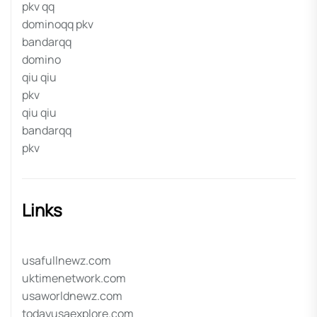
pkv qq
dominoqq pkv
bandarqq
domino
qiu qiu
pkv
qiu qiu
bandarqq
pkv
Links
usafullnewz.com
uktimenetwork.com
usaworldnewz.com
todayusaexplore.com