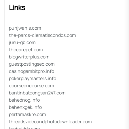
Links
punjwanis.com
the-parcs-clematiscondos.com
jusu-gb.com
thecarepet.com
blogwriterplus.com
guestpostingseo.com
casinogambitpro.info
pokerplaymasters.info
courseoncourse.com
bantinbatdongsan247.com
bahednog.info
bahenxgek.info
pertamaskre.com
threadsvideoandphotodownloader.com
techgiddy.com