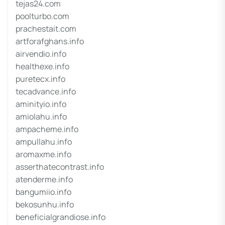
tejas24.com
poolturbo.com
prachestait.com
artforafghans.info
airvendio.info
healthexe.info
puretecx.info
tecadvance.info
aminityio.info
amiolahu.info
ampacheme.info
ampullahu.info
aromaxme.info
asserthatecontrast.info
atenderme.info
bangumiio.info
bekosunhu.info
beneficialgrandiose.info