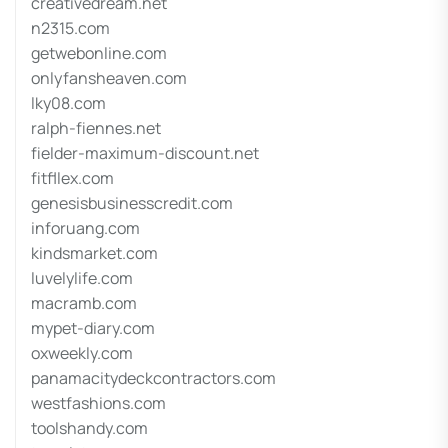
creativedream.net
n2315.com
getwebonline.com
onlyfansheaven.com
lky08.com
ralph-fiennes.net
fielder-maximum-discount.net
fitfllex.com
genesisbusinesscredit.com
inforuang.com
kindsmarket.com
luvelylife.com
macramb.com
mypet-diary.com
oxweekly.com
panamacitydeckcontractors.com
westfashions.com
toolshandy.com