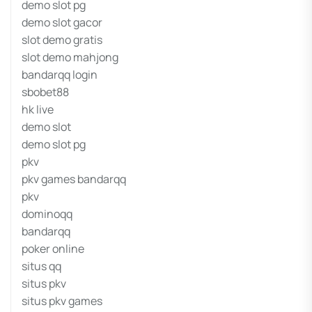
demo slot pg
demo slot gacor
slot demo gratis
slot demo mahjong
bandarqq login
sbobet88
hk live
demo slot
demo slot pg
pkv
pkv games bandarqq
pkv
dominoqq
bandarqq
poker online
situs qq
situs pkv
situs pkv games