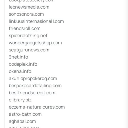
lebnewsmedia.com
sonosonora.com
linkuusinternasional1.com
friendsroll.com
spiderclothing.net
wondergadgetsshop.com
seatgurunews.com
3net.info
codeplex.info
okena.info
akunidpropokerqq.com
bespokecardetailing.com
bestfriendscredit.com
elibrary.biz
eczema-naturalcures.com
astro-bath.com
aghapal.com