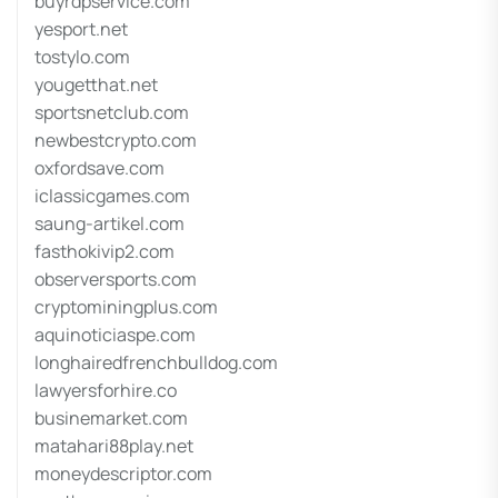
buyrdpservice.com
yesport.net
tostylo.com
yougetthat.net
sportsnetclub.com
newbestcrypto.com
oxfordsave.com
iclassicgames.com
saung-artikel.com
fasthokivip2.com
observersports.com
cryptominingplus.com
aquinoticiaspe.com
longhairedfrenchbulldog.com
lawyersforhire.co
businemarket.com
matahari88play.net
moneydescriptor.com