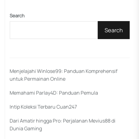
Search
Search
Menjelajahi Winlose99: Panduan Komprehensif
untuk Permainan Online
Memahami Parlay4D: Panduan Pemula
Intip Koleksi Terbaru Cuan247
Dari Amatir hingga Pro: Perjalanan Mevius88 di
Dunia Gaming