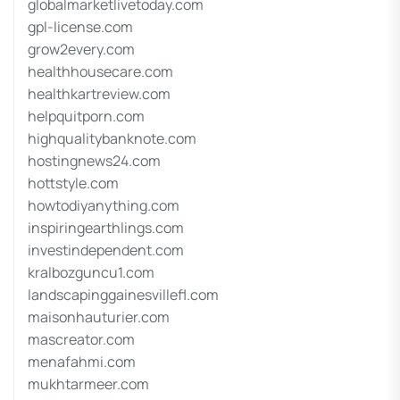
globalmarketlivetoday.com
gpl-license.com
grow2every.com
healthhousecare.com
healthkartreview.com
helpquitporn.com
highqualitybanknote.com
hostingnews24.com
hottstyle.com
howtodiyanything.com
inspiringearthlings.com
investindependent.com
kralbozguncu1.com
landscapinggainesvillefl.com
maisonhauturier.com
mascreator.com
menafahmi.com
mukhtarmeer.com