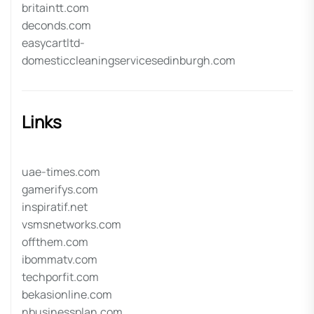
britaintt.com
deconds.com
easycartltd-
domesticcleaningservicesedinburgh.com
Links
uae-times.com
gamerifys.com
inspiratif.net
vsmsnetworks.com
offthem.com
ibommatv.com
techporfit.com
bekasionline.com
nbusinessplan.com