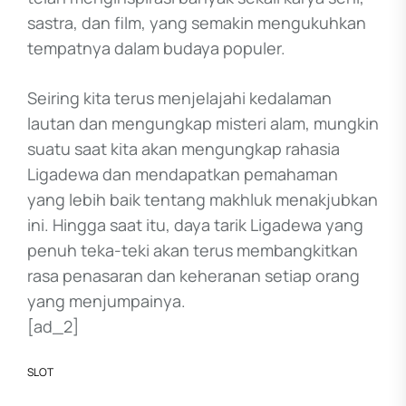
sastra, dan film, yang semakin mengukuhkan
tempatnya dalam budaya populer.
Seiring kita terus menjelajahi kedalaman
lautan dan mengungkap misteri alam, mungkin
suatu saat kita akan mengungkap rahasia
Ligadewa dan mendapatkan pemahaman
yang lebih baik tentang makhluk menakjubkan
ini. Hingga saat itu, daya tarik Ligadewa yang
penuh teka-teki akan terus membangkitkan
rasa penasaran dan keheranan setiap orang
yang menjumpainya.
[ad_2]
SLOT