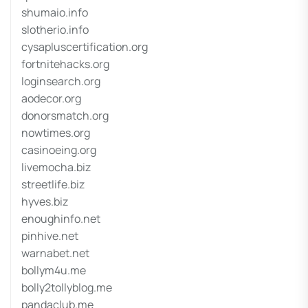
shumaio.info
slotherio.info
cysapluscertification.org
fortnitehacks.org
loginsearch.org
aodecor.org
donorsmatch.org
nowtimes.org
casinoeing.org
livemocha.biz
streetlife.biz
hyves.biz
enoughinfo.net
pinhive.net
warnabet.net
bollym4u.me
bolly2tollyblog.me
pandaclub.me