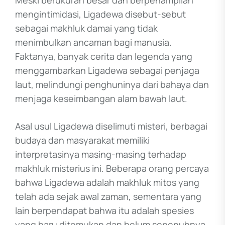
Meski berukuran besar dan berpenampilan
mengintimidasi, Ligadewa disebut-sebut
sebagai makhluk damai yang tidak
menimbulkan ancaman bagi manusia.
Faktanya, banyak cerita dan legenda yang
menggambarkan Ligadewa sebagai penjaga
laut, melindungi penghuninya dari bahaya dan
menjaga keseimbangan alam bawah laut.
Asal usul Ligadewa diselimuti misteri, berbagai
budaya dan masyarakat memiliki
interpretasinya masing-masing terhadap
makhluk misterius ini. Beberapa orang percaya
bahwa Ligadewa adalah makhluk mitos yang
telah ada sejak awal zaman, sementara yang
lain berpendapat bahwa itu adalah spesies
yang baru ditemukan dan belum sepenuhnya