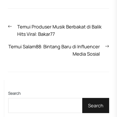
Post
Previous
Temui Produser Musik Berbakat di Balik
navigation
post:
Hits Viral: Bakar77
Nex
Temui Salam88: Bintang Baru di Influencer
pos
Media Sosial
Search
Search