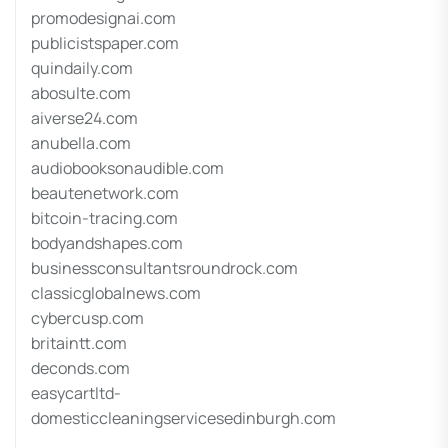
promodesignai.com
publicistspaper.com
quindaily.com
abosulte.com
aiverse24.com
anubella.com
audiobooksonaudible.com
beautenetwork.com
bitcoin-tracing.com
bodyandshapes.com
businessconsultantsroundrock.com
classicglobalnews.com
cybercusp.com
britaintt.com
deconds.com
easycartltd-
domesticcleaningservicesedinburgh.com