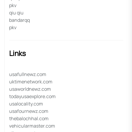
pkv
qiu qiu
bandarqq
pkv
Links
usafullnewz.com
uktimenetwork.com
usaworldnewz.com
todayusaexplore.com
usalocality.com
usafournewz.com
thebalochhal.com
vehicularmaster.com