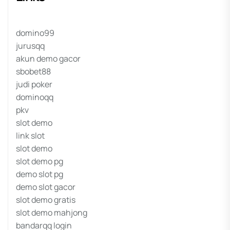
domino99
jurusqq
akun demo gacor
sbobet88
judi poker
dominoqq
pkv
slot demo
link slot
slot demo
slot demo pg
demo slot pg
demo slot gacor
slot demo gratis
slot demo mahjong
bandarqq login