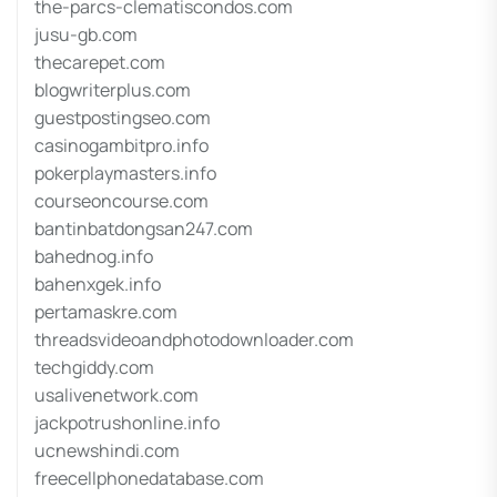
the-parcs-clematiscondos.com
jusu-gb.com
thecarepet.com
blogwriterplus.com
guestpostingseo.com
casinogambitpro.info
pokerplaymasters.info
courseoncourse.com
bantinbatdongsan247.com
bahednog.info
bahenxgek.info
pertamaskre.com
threadsvideoandphotodownloader.com
techgiddy.com
usalivenetwork.com
jackpotrushonline.info
ucnewshindi.com
freecellphonedatabase.com