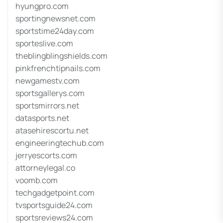
hyungpro.com
sportingnewsnet.com
sportstime24day.com
sporteslive.com
theblingblingshields.com
pinkfrenchtipnails.com
newgamestv.com
sportsgallerys.com
sportsmirrors.net
datasports.net
atasehirescortu.net
engineeringtechub.com
jerryescorts.com
attorneylegal.co
voomb.com
techgadgetpoint.com
tvsportsguide24.com
sportsreviews24.com