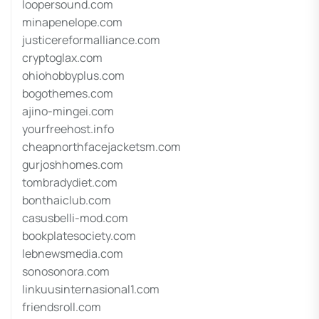
loopersound.com
minapenelope.com
justicereformalliance.com
cryptoglax.com
ohiohobbyplus.com
bogothemes.com
ajino-mingei.com
yourfreehost.info
cheapnorthfacejacketsm.com
gurjoshhomes.com
tombradydiet.com
bonthaiclub.com
casusbelli-mod.com
bookplatesociety.com
lebnewsmedia.com
sonosonora.com
linkuusinternasional1.com
friendsroll.com