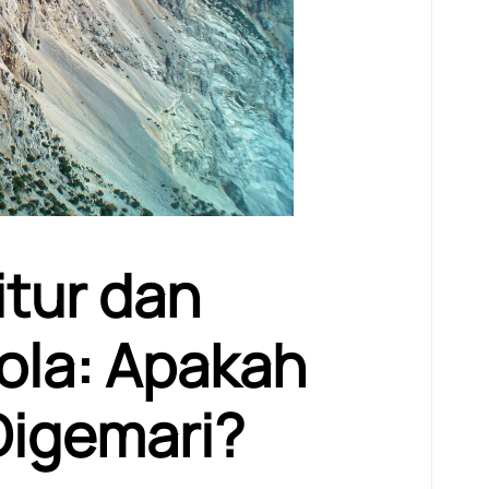
itur dan
ola: Apakah
Digemari?