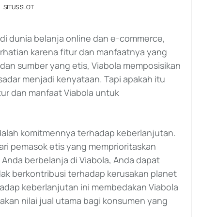
SITUS SLOT
u di dunia belanja online dan e-commerce,
rhatian karena fitur dan manfaatnya yang
 dan sumber yang etis, Viabola memposisikan
sadar menjadi kenyataan. Tapi apakah itu
itur dan manfaat Viabola untuk
 adalah komitmennya terhadap keberlanjutan.
ri pemasok etis yang memprioritaskan
a Anda berbelanja di Viabola, Anda dapat
ak berkontribusi terhadap kerusakan planet
rhadap keberlanjutan ini membedakan Viabola
akan nilai jual utama bagi konsumen yang