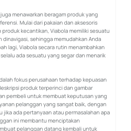
la juga menawarkan beragam produk yang
rensi. Mulai dari pakaian dan aksesoris
produk kecantikan, Viabola memiliki sesuatu
ah dinavigasi, sehingga memudahkan Anda
ah lagi, Viabola secara rutin menambahkan
 selalu ada sesuatu yang segar dan menarik
 adalah fokus perusahaan terhadap kepuasan
eskripsi produk terperinci dan gambar
kan pembeli untuk membuat keputusan yang
layanan pelanggan yang sangat baik, dengan
tu jika ada pertanyaan atau permasalahan apa
nggan ini membantu menciptakan
embuat pelanggan datang kembali untuk