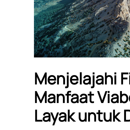
Menjelajahi F
Manfaat Viab
Layak untuk 