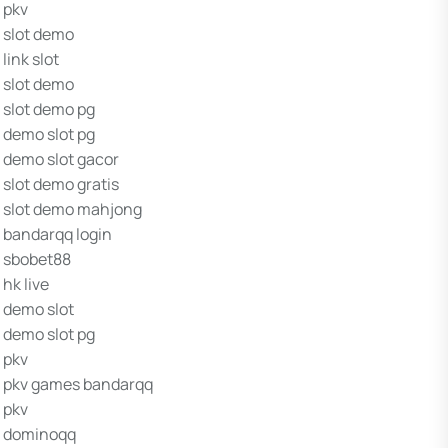
pkv
slot demo
link slot
slot demo
slot demo pg
demo slot pg
demo slot gacor
slot demo gratis
slot demo mahjong
bandarqq login
sbobet88
hk live
demo slot
demo slot pg
pkv
pkv games bandarqq
pkv
dominoqq