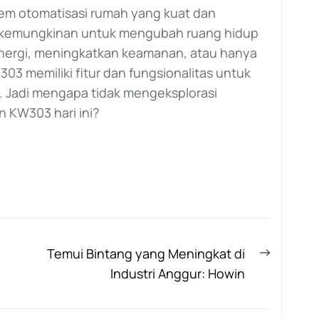
em otomatisasi rumah yang kuat dan
 kemungkinan untuk mengubah ruang hidup
nergi, meningkatkan keamanan, atau hanya
3 memiliki fitur dan fungsionalitas untuk
 Jadi mengapa tidak mengeksplorasi
 KW303 hari ini?
Next
Temui Bintang yang Meningkat di
post:
Industri Anggur: Howin