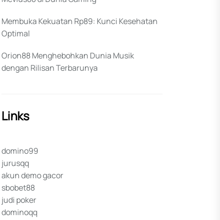
Membuka Kekuatan Rp89: Kunci Kesehatan
Optimal
Orion88 Menghebohkan Dunia Musik
dengan Rilisan Terbarunya
Links
domino99
jurusqq
akun demo gacor
sbobet88
judi poker
dominoqq