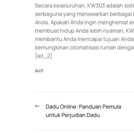
Secara keseluruhan, KW303 adalah sist
serbaguna yang menawarkan berbagai
Anda. Apakah Anda ingin menghemat e
membuat hidup Anda lebih nyaman, KW30
membantu Anda mencapai tujuan Anda.
kemungkinan otomatisasi rumah dengan
[ad_2]
SLOT
Post
Previous
Dadu Online: Panduan Pemula
navigation
post:
untuk Perjudian Dadu