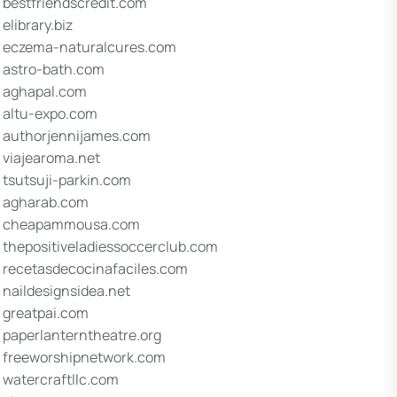
bestfriendscredit.com
elibrary.biz
eczema-naturalcures.com
astro-bath.com
aghapal.com
altu-expo.com
authorjennijames.com
viajearoma.net
tsutsuji-parkin.com
agharab.com
cheapammousa.com
thepositiveladiessoccerclub.com
recetasdecocinafaciles.com
naildesignsidea.net
greatpai.com
paperlanterntheatre.org
freeworshipnetwork.com
watercraftllc.com