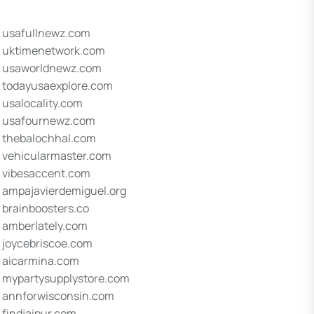
usafullnewz.com
uktimenetwork.com
usaworldnewz.com
todayusaexplore.com
usalocality.com
usafournewz.com
thebalochhal.com
vehicularmaster.com
vibesaccent.com
ampajavierdemiguel.org
brainboosters.co
amberlately.com
joycebriscoe.com
aicarmina.com
mypartysupplystore.com
annforwisconsin.com
findjaipur.com