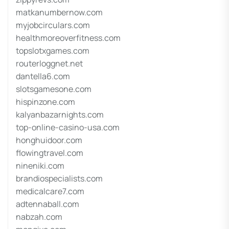
matkanumbernow.com
myjobcirculars.com
healthmoreoverfitness.com
topslotxgames.com
routerloggnet.net
dantella6.com
slotsgamesone.com
hispinzone.com
kalyanbazarnights.com
top-online-casino-usa.com
honghuidoor.com
flowingtravel.com
nineniki.com
brandiospecialists.com
medicalcare7.com
adtennaball.com
nabzah.com