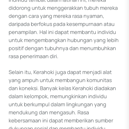
didorong untuk menggerakkan tubuh mereka
dengan cara yang mereka rasa nyaman,
daripada berfokus pada kesempurnaan atau
penampilan. Hal ini dapat membantu individu
untuk mengembangkan hubungan yang lebih
positif dengan tubuhnya dan menumbuhkan
rasa penerimaan diri.
Selain itu, Kerahoki juga dapat menjadi alat
yang ampuh untuk membangun komunitas
dan koneksi. Banyak kelas Kerahoki diadakan
dalam kelompok, memungkinkan individu
untuk berkumpul dalam lingkungan yang
mendukung dan mengasuh. Rasa
kebersamaan ini dapat memberikan sumber
dukungan sosial dan membantu individu