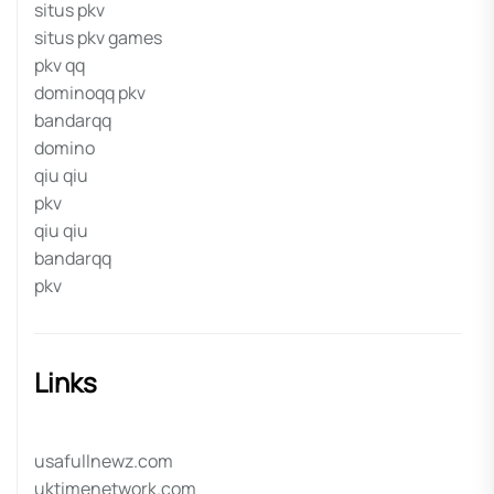
situs pkv
situs pkv games
pkv qq
dominoqq pkv
bandarqq
domino
qiu qiu
pkv
qiu qiu
bandarqq
pkv
Links
usafullnewz.com
uktimenetwork.com