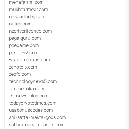
menafahmi.com
mukhtarmeer.com
nascartoday.com
nqted.com
nzdriverlicence.com
pagalguru.com
pcegame.com
pgslot-r2.com
ws-expression.com
zchotels.com
zepfo.com
technologynews5.com
teknoeduka.com
thenews-blog.com
todaycryptotimes.com
usabonuscodes.com
sm-satta-makta-gods.com
softwaredegimnasios.com