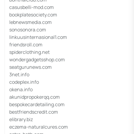
casusbelli-mod.com
bookplatesociety.com
lebnewsmedia.com
sonosonora.com
linkuusinternasional1.com
friendsroll.com
spiderclothing.net
wondergadgetsshop.com
seatgurunews.com
3net.info
codeplex.info
okena.info
akunidpropokerqq.com
bespokecardetailing.com
bestfriendscredit.com
elibrary.biz
eczema-naturalcures.com