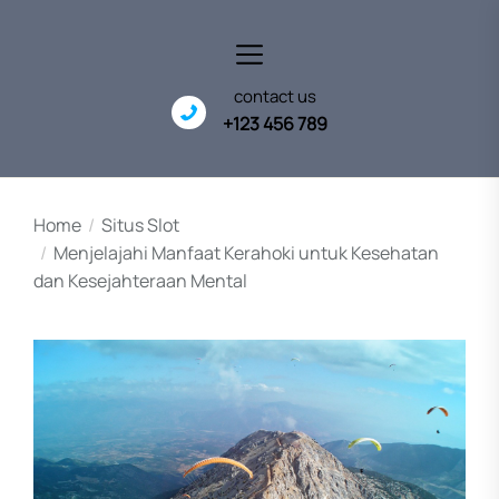
Skip
to
the
content
contact us
+123 456 789
Home
Situs Slot
Menjelajahi Manfaat Kerahoki untuk Kesehatan
dan Kesejahteraan Mental