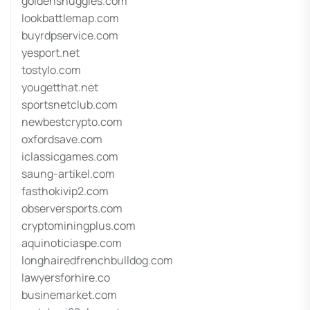
goldensnuggles.com
lookbattlemap.com
buyrdpservice.com
yesport.net
tostylo.com
yougetthat.net
sportsnetclub.com
newbestcrypto.com
oxfordsave.com
iclassicgames.com
saung-artikel.com
fasthokivip2.com
observersports.com
cryptominingplus.com
aquinoticiaspe.com
longhairedfrenchbulldog.com
lawyersforhire.co
businemarket.com