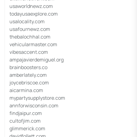
usaworldnewz.com
todayusaexplore.com
usalocality.com
usafournewz.com
thebalochhal.com
vehicularmaster.com
vibesaccent.com
ampajavierdemiguel.org
brainboosters.co
amberlately.com
joycebriscoe.com
aicarmina.com
mypartysupplystore.com
annforwisconsin.com
findjaipur.com
cultofjim.com
glimmerick.com
davidfollett.com