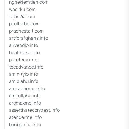
nghekiemtien.com
wasirku.com
tejas24.com
poolturbo.com
prachestait.com
artforafghans.info
airvendio.info
healthexe.info
puretecx.info
tecadvance.info
aminityio.info
amiolahu.info
ampacheme.info
ampullahu.info
aromaxme.info
asserthatecontrast.info
atenderme.info
bangumiio.info