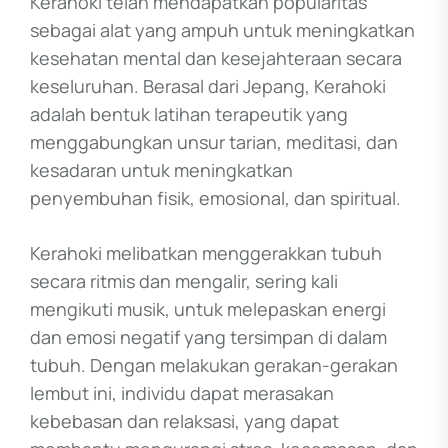
Kerahoki telah mendapatkan popularitas
sebagai alat yang ampuh untuk meningkatkan
kesehatan mental dan kesejahteraan secara
keseluruhan. Berasal dari Jepang, Kerahoki
adalah bentuk latihan terapeutik yang
menggabungkan unsur tarian, meditasi, dan
kesadaran untuk meningkatkan
penyembuhan fisik, emosional, dan spiritual.
Kerahoki melibatkan menggerakkan tubuh
secara ritmis dan mengalir, sering kali
mengikuti musik, untuk melepaskan energi
dan emosi negatif yang tersimpan di dalam
tubuh. Dengan melakukan gerakan-gerakan
lembut ini, individu dapat merasakan
kebebasan dan relaksasi, yang dapat