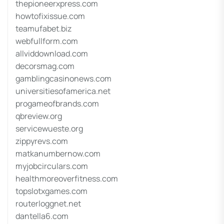
thepioneerxpress.com
howtofixissue.com
teamufabet.biz
webfullform.com
allviddownload.com
decorsmag.com
gamblingcasinonews.com
universitiesofamerica.net
progameofbrands.com
qbreview.org
servicewueste.org
zippyrevs.com
matkanumbernow.com
myjobcirculars.com
healthmoreoverfitness.com
topslotxgames.com
routerloggnet.net
dantella6.com