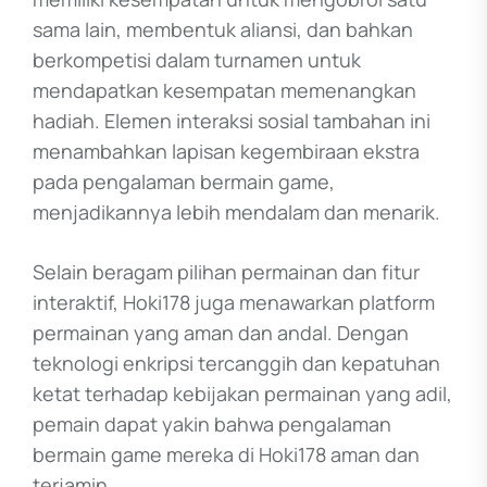
sama lain, membentuk aliansi, dan bahkan
berkompetisi dalam turnamen untuk
mendapatkan kesempatan memenangkan
hadiah. Elemen interaksi sosial tambahan ini
menambahkan lapisan kegembiraan ekstra
pada pengalaman bermain game,
menjadikannya lebih mendalam dan menarik.
Selain beragam pilihan permainan dan fitur
interaktif, Hoki178 juga menawarkan platform
permainan yang aman dan andal. Dengan
teknologi enkripsi tercanggih dan kepatuhan
ketat terhadap kebijakan permainan yang adil,
pemain dapat yakin bahwa pengalaman
bermain game mereka di Hoki178 aman dan
terjamin.