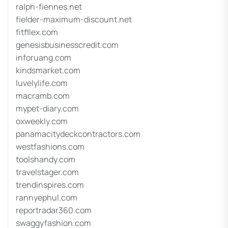
ralph-fiennes.net
fielder-maximum-discount.net
fitfllex.com
genesisbusinesscredit.com
inforuang.com
kindsmarket.com
luvelylife.com
macramb.com
mypet-diary.com
oxweekly.com
panamacitydeckcontractors.com
westfashions.com
toolshandy.com
travelstager.com
trendinspires.com
rannyephul.com
reportradar360.com
swaggyfashion.com