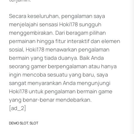
Secara keseluruhan, pengalaman saya
menjelajahi sensasi Hoki178 sungguh
menggembirakan. Dari beragam pilihan
permainan hingga fitur interaktif dan elemen
sosial, Hoki178 menawarkan pengalaman
bermain yang tiada duanya. Baik Anda
seorang gamer berpengalaman atau hanya
ingin mencoba sesuatu yang baru, saya
sangat menyarankan Anda mengunjungi
Hoki178 untuk pengalaman bermain game
yang benar-benar mendebarkan.
[ad_2]
DEMO SLOT
,
SLOT