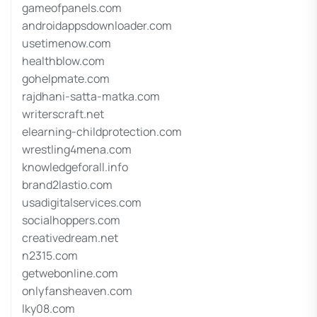
gameofpanels.com
androidappsdownloader.com
usetimenow.com
healthblow.com
gohelpmate.com
rajdhani-satta-matka.com
writerscraft.net
elearning-childprotection.com
wrestling4mena.com
knowledgeforall.info
brand2lastio.com
usadigitalservices.com
socialhoppers.com
creativedream.net
n2315.com
getwebonline.com
onlyfansheaven.com
lky08.com