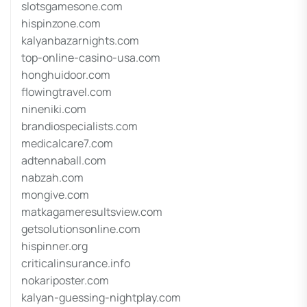
slotsgamesone.com
hispinzone.com
kalyanbazarnights.com
top-online-casino-usa.com
honghuidoor.com
flowingtravel.com
nineniki.com
brandiospecialists.com
medicalcare7.com
adtennaball.com
nabzah.com
mongive.com
matkagameresultsview.com
getsolutionsonline.com
hispinner.org
criticalinsurance.info
nokariposter.com
kalyan-guessing-nightplay.com