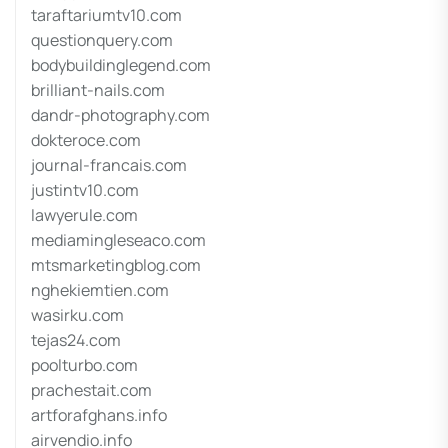
taraftariumtv10.com
questionquery.com
bodybuildinglegend.com
brilliant-nails.com
dandr-photography.com
dokteroce.com
journal-francais.com
justintv10.com
lawyerule.com
mediamingleseaco.com
mtsmarketingblog.com
nghekiemtien.com
wasirku.com
tejas24.com
poolturbo.com
prachestait.com
artforafghans.info
airvendio.info