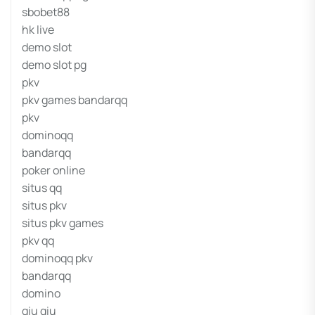
sbobet88
hk live
demo slot
demo slot pg
pkv
pkv games bandarqq
pkv
dominoqq
bandarqq
poker online
situs qq
situs pkv
situs pkv games
pkv qq
dominoqq pkv
bandarqq
domino
qiu qiu