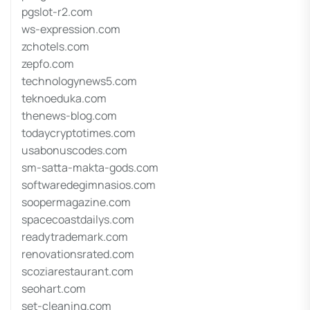
pgslot-r2.com
ws-expression.com
zchotels.com
zepfo.com
technologynews5.com
teknoeduka.com
thenews-blog.com
todaycryptotimes.com
usabonuscodes.com
sm-satta-makta-gods.com
softwaredegimnasios.com
soopermagazine.com
spacecoastdailys.com
readytrademark.com
renovationsrated.com
scoziarestaurant.com
seohart.com
set-cleaning.com