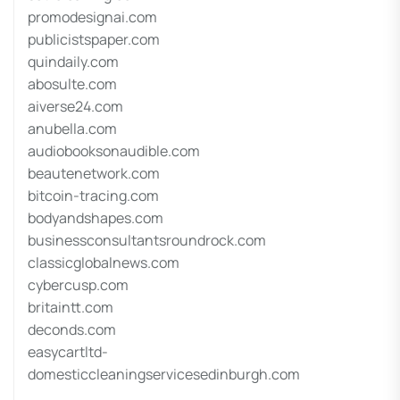
promodesignai.com
publicistspaper.com
quindaily.com
abosulte.com
aiverse24.com
anubella.com
audiobooksonaudible.com
beautenetwork.com
bitcoin-tracing.com
bodyandshapes.com
businessconsultantsroundrock.com
classicglobalnews.com
cybercusp.com
britaintt.com
deconds.com
easycartltd-
domesticcleaningservicesedinburgh.com