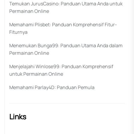
Temukan JurusCasino: Panduan Utama Anda untuk
Permainan Online
Memahami Plisbet: Panduan Komprehensif Fitur-
Fiturnya
Menemukan Bunga99: Panduan Utama Anda dalam
Permainan Online
Menjelajahi Winlose99: Panduan Komprehensif
untuk Permainan Online
Memahami Parlay4D: Panduan Pemula
Links