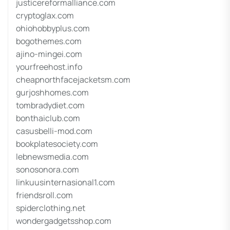
justicereformalliance.com
cryptoglax.com
ohiohobbyplus.com
bogothemes.com
ajino-mingei.com
yourfreehost.info
cheapnorthfacejacketsm.com
gurjoshhomes.com
tombradydiet.com
bonthaiclub.com
casusbelli-mod.com
bookplatesociety.com
lebnewsmedia.com
sonosonora.com
linkuusinternasional1.com
friendsroll.com
spiderclothing.net
wondergadgetsshop.com