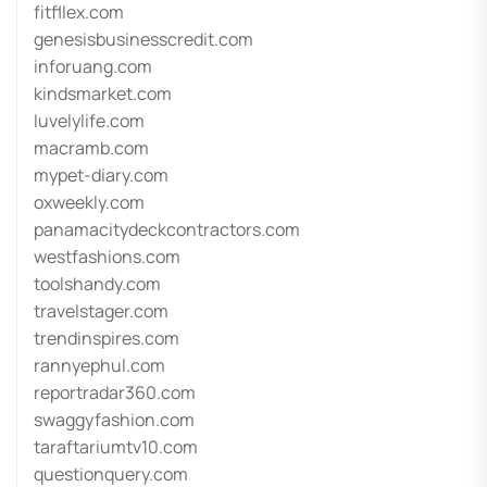
fitfllex.com
genesisbusinesscredit.com
inforuang.com
kindsmarket.com
luvelylife.com
macramb.com
mypet-diary.com
oxweekly.com
panamacitydeckcontractors.com
westfashions.com
toolshandy.com
travelstager.com
trendinspires.com
rannyephul.com
reportradar360.com
swaggyfashion.com
taraftariumtv10.com
questionquery.com