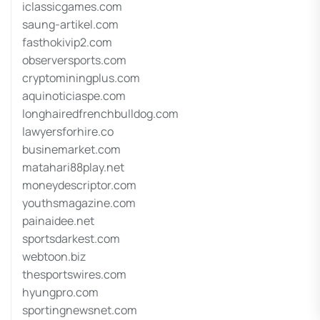
iclassicgames.com
saung-artikel.com
fasthokivip2.com
observersports.com
cryptominingplus.com
aquinoticiaspe.com
longhairedfrenchbulldog.com
lawyersforhire.co
businemarket.com
matahari88play.net
moneydescriptor.com
youthsmagazine.com
painaidee.net
sportsdarkest.com
webtoon.biz
thesportswires.com
hyungpro.com
sportingnewsnet.com