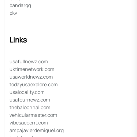
bandarqq
pkv
Links
usafullnewz.com
uktimenetwork.com
usaworldnewz.com
todayusaexplore.com
usalocality.com
usafournewz.com
thebalochhal.com
vehicularmaster.com
vibesaccent.com
ampajavierdemiguel.org