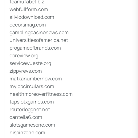
teamufabet.biz
webfullform.com
allviddownload.com
decorsmag.com
gamblingcasinonews.com
universitiesofamerica.net
progameofbrands.com
qbreview.org
servicewueste.org
zippyrevs.com
matkanumbernow.com
myjobcirculars.com
healthmoreoverfitness.com
topslotxgames.com
routerloggnet.net
dantella6.com
slotsgamesone.com
hispinzone.com