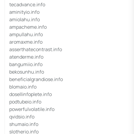
tecadvance.info
aminityio.info
amiolahu.info
ampacheme.info
ampullahu.info
aromaxme.info
asserthatecontrast.info
atenderme.info
bangumiio.info
bekosunhu.info
beneficialgrandiose.info
blomaio.info
dosellinfoplete.info
podtubeio.info
powerfulvolatile.info
qvidsio.info
shumaio.info
slotherio.info