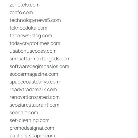
zchotels.com
zepfo.com
technologynews5.com
teknoeduka.com
thenews-blog.com
todaycryptotimes.com
usabonuscodes.com
sm-satta-makta-gods.com
softwaredegimnasios.com
soopermagazine.com
spacecoastdailys.com
readytrademark.com
renovationsrated.com
scoziarestaurant.com
seohart.com
set-cleaning.com
promodesignai.com
publicistspaper.com