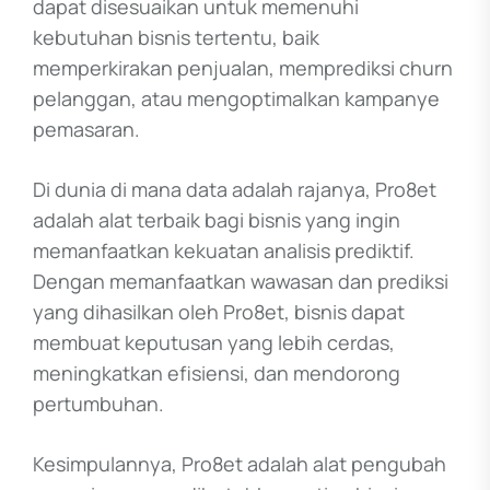
dapat disesuaikan untuk memenuhi
kebutuhan bisnis tertentu, baik
memperkirakan penjualan, memprediksi churn
pelanggan, atau mengoptimalkan kampanye
pemasaran.
Di dunia di mana data adalah rajanya, Pro8et
adalah alat terbaik bagi bisnis yang ingin
memanfaatkan kekuatan analisis prediktif.
Dengan memanfaatkan wawasan dan prediksi
yang dihasilkan oleh Pro8et, bisnis dapat
membuat keputusan yang lebih cerdas,
meningkatkan efisiensi, dan mendorong
pertumbuhan.
Kesimpulannya, Pro8et adalah alat pengubah