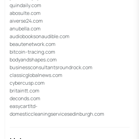
quindaily.com
abosulte.com
aiverse24.com
anubella.com
audiobooksonaudible.com
beautenetwork.com
bitcoin-tracing.com
bodyandshapes.com
businessconsultantsroundrock.com
classicglobalnews.com
cybercusp.com
britaintt.com
deconds.com
easycartltd-
domesticcleaningservicesedinburgh.com