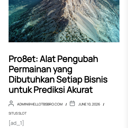
Pro8et: Alat Pengubah
Permainan yang
Dibutuhkan Setiap Bisnis
untuk Prediksi Akurat
ADMIN@HELLOTBSBRO.COM
JUNE 10, 2026
SITUS SLOT
[ad_1]