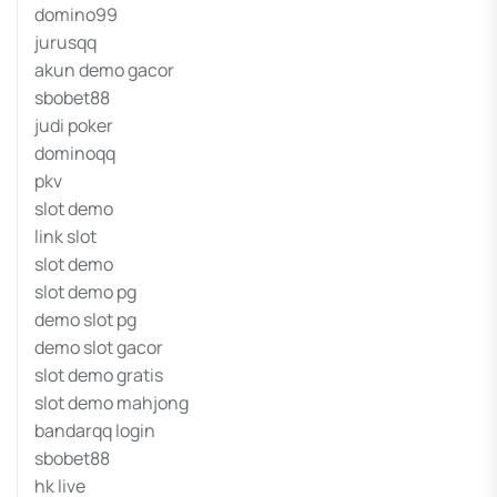
domino99
jurusqq
akun demo gacor
sbobet88
judi poker
dominoqq
pkv
slot demo
link slot
slot demo
slot demo pg
demo slot pg
demo slot gacor
slot demo gratis
slot demo mahjong
bandarqq login
sbobet88
hk live