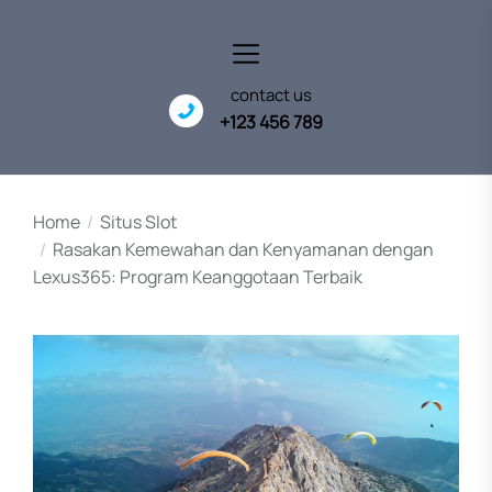
Skip
to
the
content
contact us
+123 456 789
Home
Situs Slot
Rasakan Kemewahan dan Kenyamanan dengan
Lexus365: Program Keanggotaan Terbaik