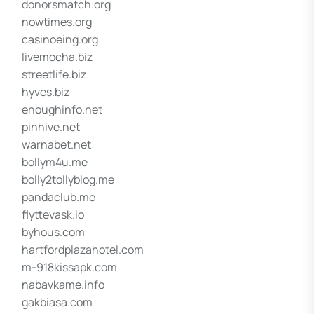
donorsmatch.org
nowtimes.org
casinoeing.org
livemocha.biz
streetlife.biz
hyves.biz
enoughinfo.net
pinhive.net
warnabet.net
bollym4u.me
bolly2tollyblog.me
pandaclub.me
flyttevask.io
byhous.com
hartfordplazahotel.com
m-918kissapk.com
nabavkame.info
gakbiasa.com