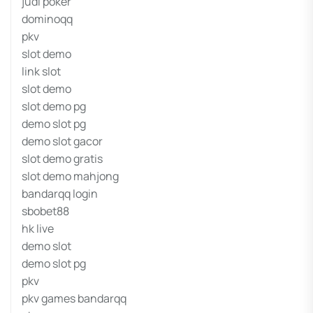
judi poker
dominoqq
pkv
slot demo
link slot
slot demo
slot demo pg
demo slot pg
demo slot gacor
slot demo gratis
slot demo mahjong
bandarqq login
sbobet88
hk live
demo slot
demo slot pg
pkv
pkv games bandarqq