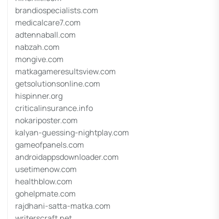
brandiospecialists.com
medicalcare7.com
adtennaball.com
nabzah.com
mongive.com
matkagameresultsview.com
getsolutionsonline.com
hispinner.org
criticalinsurance.info
nokariposter.com
kalyan-guessing-nightplay.com
gameofpanels.com
androidappsdownloader.com
usetimenow.com
healthblow.com
gohelpmate.com
rajdhani-satta-matka.com
writerscraft.net