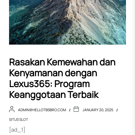
Rasakan Kemewahan dan
Kenyamanan dengan
Lexus365: Program
Keanggotaan Terbaik
ADMIN@HELLOTBSBRO.COM
JANUARY 20, 2025
SITUS SLOT
[ad_1]