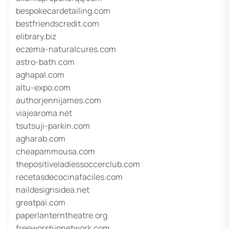
bespokecardetailing.com
bestfriendscredit.com
elibrary.biz
eczema-naturalcures.com
astro-bath.com
aghapal.com
altu-expo.com
authorjennijames.com
viajearoma.net
tsutsuji-parkin.com
agharab.com
cheapammousa.com
thepositiveladiessoccerclub.com
recetasdecocinafaciles.com
naildesignsidea.net
greatpai.com
paperlanterntheatre.org
freeworshipnetwork.com