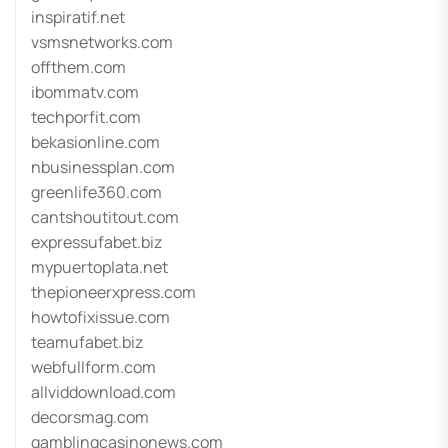
inspiratif.net
vsmsnetworks.com
offthem.com
ibommatv.com
techporfit.com
bekasionline.com
nbusinessplan.com
greenlife360.com
cantshoutitout.com
expressufabet.biz
mypuertoplata.net
thepioneerxpress.com
howtofixissue.com
teamufabet.biz
webfullform.com
allviddownload.com
decorsmag.com
gamblingcasinonews.com