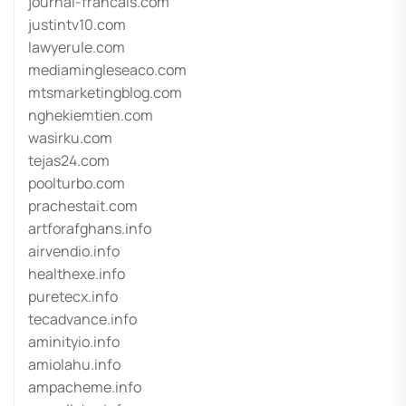
journal-francais.com
justintv10.com
lawyerule.com
mediamingleseaco.com
mtsmarketingblog.com
nghekiemtien.com
wasirku.com
tejas24.com
poolturbo.com
prachestait.com
artforafghans.info
airvendio.info
healthexe.info
puretecx.info
tecadvance.info
aminityio.info
amiolahu.info
ampacheme.info