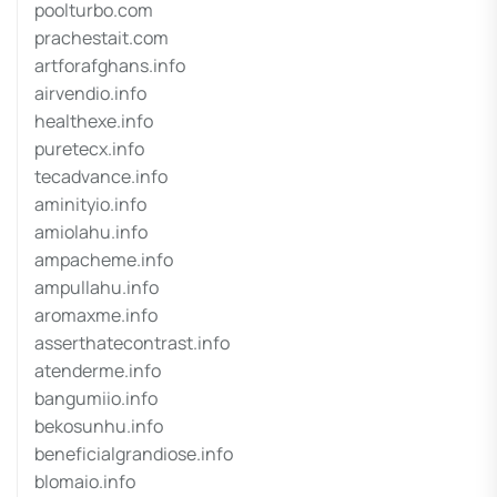
poolturbo.com
prachestait.com
artforafghans.info
airvendio.info
healthexe.info
puretecx.info
tecadvance.info
aminityio.info
amiolahu.info
ampacheme.info
ampullahu.info
aromaxme.info
asserthatecontrast.info
atenderme.info
bangumiio.info
bekosunhu.info
beneficialgrandiose.info
blomaio.info