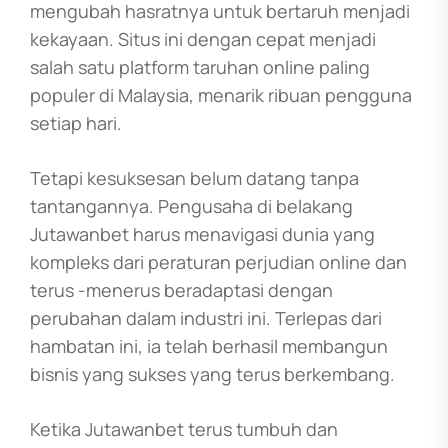
mengubah hasratnya untuk bertaruh menjadi
kekayaan. Situs ini dengan cepat menjadi
salah satu platform taruhan online paling
populer di Malaysia, menarik ribuan pengguna
setiap hari.
Tetapi kesuksesan belum datang tanpa
tantangannya. Pengusaha di belakang
Jutawanbet harus menavigasi dunia yang
kompleks dari peraturan perjudian online dan
terus -menerus beradaptasi dengan
perubahan dalam industri ini. Terlepas dari
hambatan ini, ia telah berhasil membangun
bisnis yang sukses yang terus berkembang.
Ketika Jutawanbet terus tumbuh dan