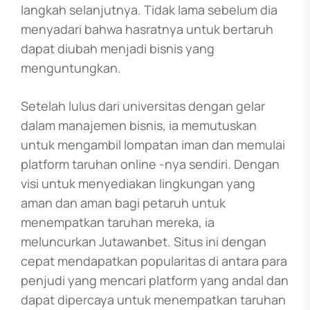
langkah selanjutnya. Tidak lama sebelum dia
menyadari bahwa hasratnya untuk bertaruh
dapat diubah menjadi bisnis yang
menguntungkan.
Setelah lulus dari universitas dengan gelar
dalam manajemen bisnis, ia memutuskan
untuk mengambil lompatan iman dan memulai
platform taruhan online -nya sendiri. Dengan
visi untuk menyediakan lingkungan yang
aman dan aman bagi petaruh untuk
menempatkan taruhan mereka, ia
meluncurkan Jutawanbet. Situs ini dengan
cepat mendapatkan popularitas di antara para
penjudi yang mencari platform yang andal dan
dapat dipercaya untuk menempatkan taruhan