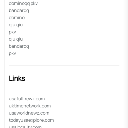
dominoqq pkv
bandarqq
domino
qiu qiu
pkv
qiu qiu
bandarqq
pkv
Links
usafullnewz.com
uktimenetwork.com
usaworldnewz.com
todayusaexplore.com
usalocality.com