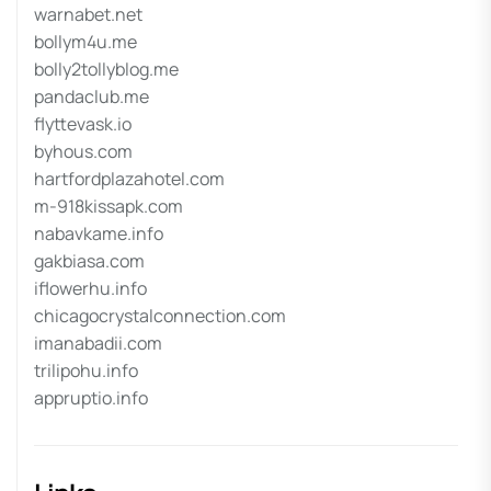
warnabet.net
bollym4u.me
bolly2tollyblog.me
pandaclub.me
flyttevask.io
byhous.com
hartfordplazahotel.com
m-918kissapk.com
nabavkame.info
gakbiasa.com
iflowerhu.info
chicagocrystalconnection.com
imanabadii.com
trilipohu.info
appruptio.info