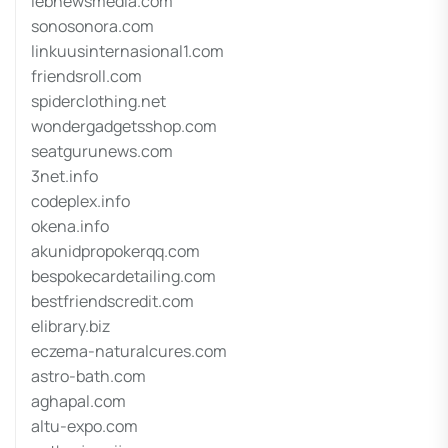
lebnewsmedia.com
sonosonora.com
linkuusinternasional1.com
friendsroll.com
spiderclothing.net
wondergadgetsshop.com
seatgurunews.com
3net.info
codeplex.info
okena.info
akunidpropokerqq.com
bespokecardetailing.com
bestfriendscredit.com
elibrary.biz
eczema-naturalcures.com
astro-bath.com
aghapal.com
altu-expo.com