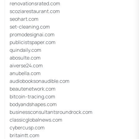
renovationsrated.com
scoziarestaurant.com
seohart.com
set-cleaning.com
promodesignai.com
publicistspaper.com
quindaily.com
abosulte.com
aiverse24.com
anubella.com
audiobooksonaudible.com
beautenetwork.com
bitcoin-tracing.com
bodyandshapes.com
businessconsultantsroundrock.com
classicglobalnews.com
cybercusp.com
britaintt.com