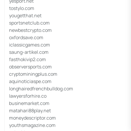
yesport.net
tostylo.com
yougetthat.net
sportsnetclub.com
newbestcrypto.com
oxfordsave.com
iclassicgames.com
saung-artikel.com
fasthokivip2.com
observersports.com
cryptominingplus.com
aquinoticiaspe.com
longhairedfrenchbulldog.com
lawyersforhire.co
businemarket.com
matahari88play.net
moneydescriptor.com
youthsmagazine.com