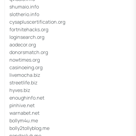
shumaio.info
slotherio.info
cysapluscertification.org
fortnitehacks.org
loginsearch.org
aodecor.org
donorsmatch.org
nowtimes.org
casinoeing.org
livemocha.biz
streetlife.biz
hyves.biz
enoughinfo.net
pinhive.net
warnabet.net
bollym4u.me
bolly2tollyblog.me
pandaclub.me