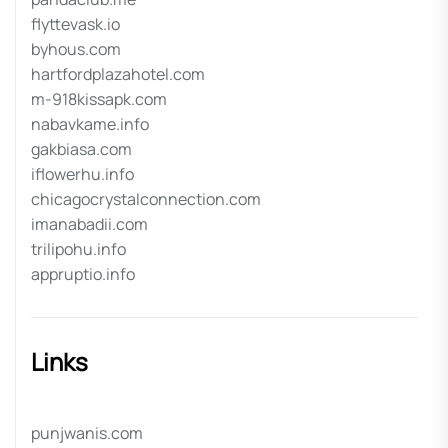
flyttevask.io
byhous.com
hartfordplazahotel.com
m-918kissapk.com
nabavkame.info
gakbiasa.com
iflowerhu.info
chicagocrystalconnection.com
imanabadii.com
trilipohu.info
appruptio.info
Links
punjwanis.com