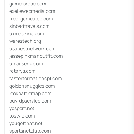
gamersrope.com
exellewebmedia.com
free-gamestop.com
sinbadtravels.com
ukmagzine.com
wareztech.org
usabestnetwork.com
jessepinkmanoutfit.com
umailsend.com
retarys.com
fasterformationcpf.com
goldensnuggles.com
lookbattlemap.com
buyrdpservice.com
yesport.net
tostylo.com
yougetthat.net
sportsnetclub.com