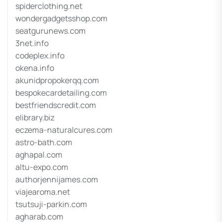
spiderclothing.net
wondergadgetsshop.com
seatgurunews.com
3net.info
codeplex.info
okena.info
akunidpropokerqq.com
bespokecardetailing.com
bestfriendscredit.com
elibrary.biz
eczema-naturalcures.com
astro-bath.com
aghapal.com
altu-expo.com
authorjennijames.com
viajearoma.net
tsutsuji-parkin.com
agharab.com