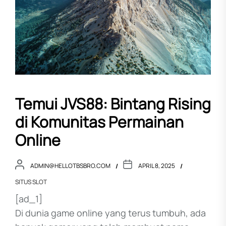
Temui JVS88: Bintang Rising
di Komunitas Permainan
Online
ADMIN@HELLOTBSBRO.COM
APRIL 8, 2025
SITUS SLOT
[ad_1]
Di dunia game online yang terus tumbuh, ada