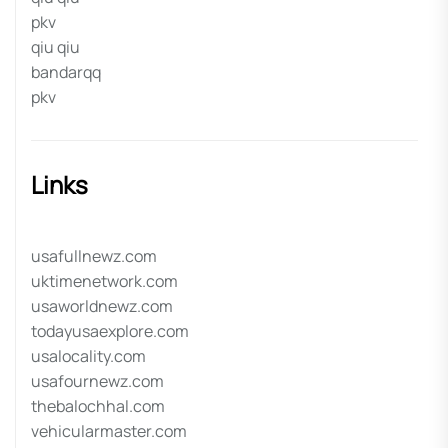
pkv
qiu qiu
bandarqq
pkv
Links
usafullnewz.com
uktimenetwork.com
usaworldnewz.com
todayusaexplore.com
usalocality.com
usafournewz.com
thebalochhal.com
vehicularmaster.com