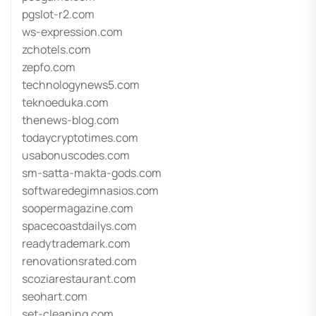
pgslot-r2.com
ws-expression.com
zchotels.com
zepfo.com
technologynews5.com
teknoeduka.com
thenews-blog.com
todaycryptotimes.com
usabonuscodes.com
sm-satta-makta-gods.com
softwaredegimnasios.com
soopermagazine.com
spacecoastdailys.com
readytrademark.com
renovationsrated.com
scoziarestaurant.com
seohart.com
set-cleaning.com