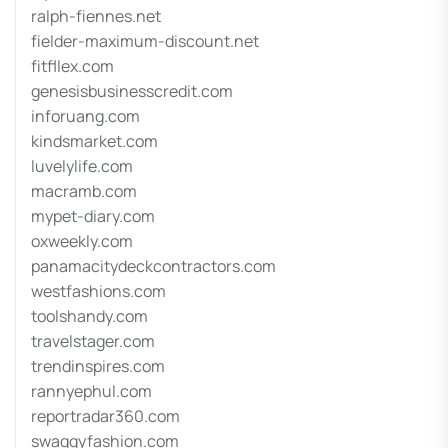
ralph-fiennes.net
fielder-maximum-discount.net
fitfllex.com
genesisbusinesscredit.com
inforuang.com
kindsmarket.com
luvelylife.com
macramb.com
mypet-diary.com
oxweekly.com
panamacitydeckcontractors.com
westfashions.com
toolshandy.com
travelstager.com
trendinspires.com
rannyephul.com
reportradar360.com
swaggyfashion.com