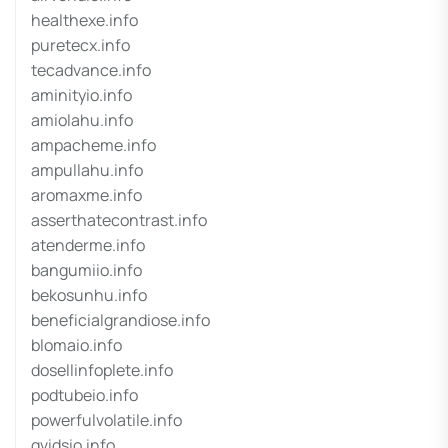
healthexe.info
puretecx.info
tecadvance.info
aminityio.info
amiolahu.info
ampacheme.info
ampullahu.info
aromaxme.info
asserthatecontrast.info
atenderme.info
bangumiio.info
bekosunhu.info
beneficialgrandiose.info
blomaio.info
dosellinfoplete.info
podtubeio.info
powerfulvolatile.info
qvidsio.info