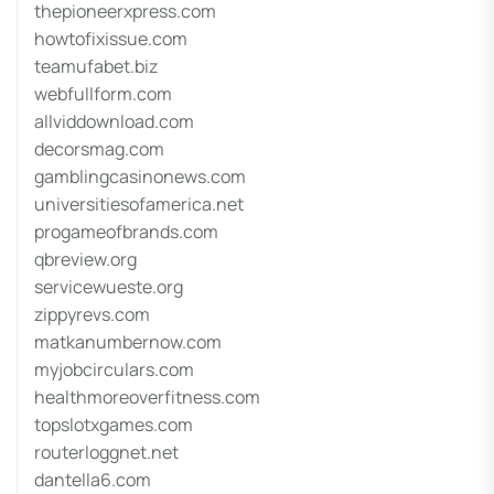
thepioneerxpress.com
howtofixissue.com
teamufabet.biz
webfullform.com
allviddownload.com
decorsmag.com
gamblingcasinonews.com
universitiesofamerica.net
progameofbrands.com
qbreview.org
servicewueste.org
zippyrevs.com
matkanumbernow.com
myjobcirculars.com
healthmoreoverfitness.com
topslotxgames.com
routerloggnet.net
dantella6.com