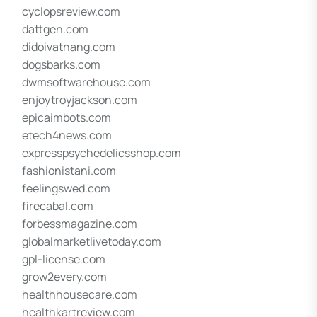
cyclopsreview.com
dattgen.com
didoivatnang.com
dogsbarks.com
dwmsoftwarehouse.com
enjoytroyjackson.com
epicaimbots.com
etech4news.com
expresspsychedelicsshop.com
fashionistani.com
feelingswed.com
firecabal.com
forbessmagazine.com
globalmarketlivetoday.com
gpl-license.com
grow2every.com
healthhousecare.com
healthkartreview.com