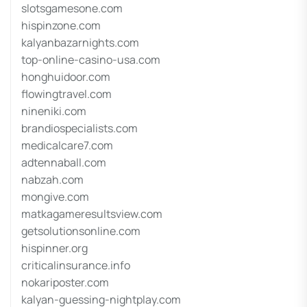
slotsgamesone.com
hispinzone.com
kalyanbazarnights.com
top-online-casino-usa.com
honghuidoor.com
flowingtravel.com
nineniki.com
brandiospecialists.com
medicalcare7.com
adtennaball.com
nabzah.com
mongive.com
matkagameresultsview.com
getsolutionsonline.com
hispinner.org
criticalinsurance.info
nokariposter.com
kalyan-guessing-nightplay.com