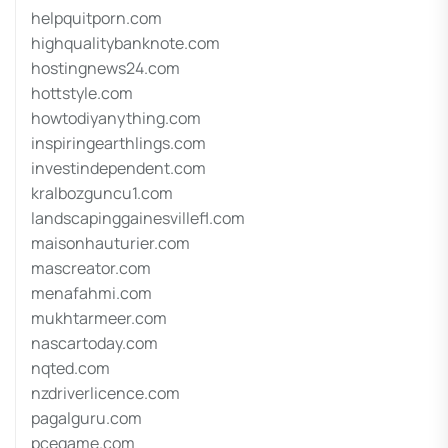
helpquitporn.com
highqualitybanknote.com
hostingnews24.com
hottstyle.com
howtodiyanything.com
inspiringearthlings.com
investindependent.com
kralbozguncu1.com
landscapinggainesvillefl.com
maisonhauturier.com
mascreator.com
menafahmi.com
mukhtarmeer.com
nascartoday.com
nqted.com
nzdriverlicence.com
pagalguru.com
pcegame.com