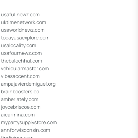
usafullnewz.com
uktimenetwork.com
usaworldnewz.com
todayusaexplore.com
usalocality.com
usafournewz.com
thebalochhal.com
vehicularmaster.com
vibesaccent.com
ampajavierdemiguel.org
brainboosters.co
amberlately.com
joycebriscoe.com
aicarmina.com
mypartysupplystore.com
annforwisconsin.com
findjaipur.com