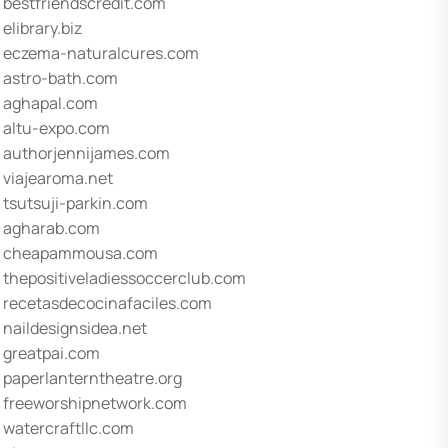
bestfriendscredit.com
elibrary.biz
eczema-naturalcures.com
astro-bath.com
aghapal.com
altu-expo.com
authorjennijames.com
viajearoma.net
tsutsuji-parkin.com
agharab.com
cheapammousa.com
thepositiveladiessoccerclub.com
recetasdecocinafaciles.com
naildesignsidea.net
greatpai.com
paperlanterntheatre.org
freeworshipnetwork.com
watercraftllc.com