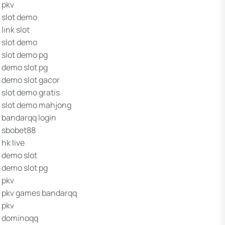
pkv
slot demo
link slot
slot demo
slot demo pg
demo slot pg
demo slot gacor
slot demo gratis
slot demo mahjong
bandarqq login
sbobet88
hk live
demo slot
demo slot pg
pkv
pkv games bandarqq
pkv
dominoqq