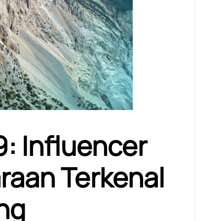
: Influencer
raan Terkenal
ng