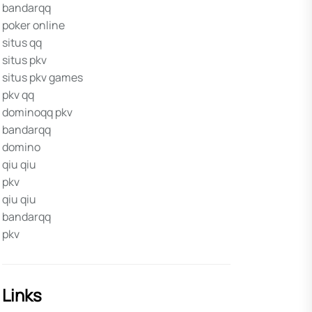
bandarqq
poker online
situs qq
situs pkv
situs pkv games
pkv qq
dominoqq pkv
bandarqq
domino
qiu qiu
pkv
qiu qiu
bandarqq
pkv
Links