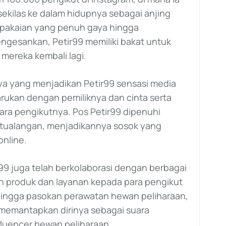
ekilas ke dalam hidupnya sebagai anjing
 pakaian yang penuh gaya hingga
gesankan, Petir99 memiliki bakat untuk
ereka kembali lagi.
ya yang menjadikan Petir99 sensasi media
arukan dengan pemiliknya dan cinta serta
ra pengikutnya. Pos Petir99 dipenuhi
etualangan, menjadikannya sosok yang
online.
99 juga telah berkolaborasi dengan berbagai
 produk dan layanan kepada para pengikut
 hingga pasokan perawatan hewan peliharaan,
memantapkan dirinya sebagai suara
fluencer hewan peliharaan.