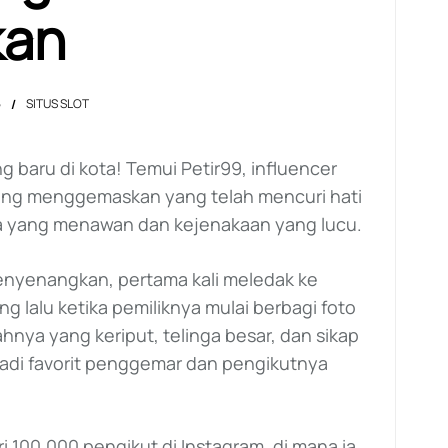
an
5
SITUS SLOT
g baru di kota! Temui Petir99, influencer
yang menggemaskan yang telah mencuri hati
a yang menawan dan kejenakaan yang lucu.
menyenangkan, pertama kali meledak ke
 lalu ketika pemiliknya mulai berbagi foto
hnya yang keriput, telinga besar, dan sikap
adi favorit penggemar dan pengikutnya
 100.000 pengikut di Instagram, di mana ia