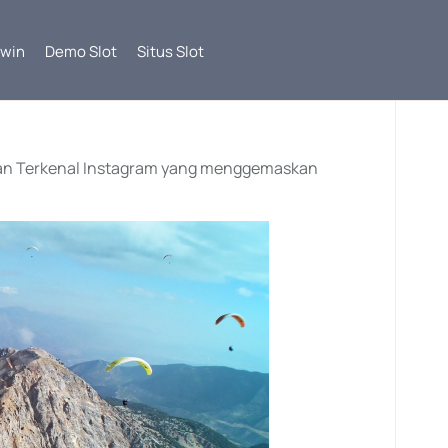
xwin
Demo Slot
Situs Slot
aan Terkenal Instagram yang menggemaskan