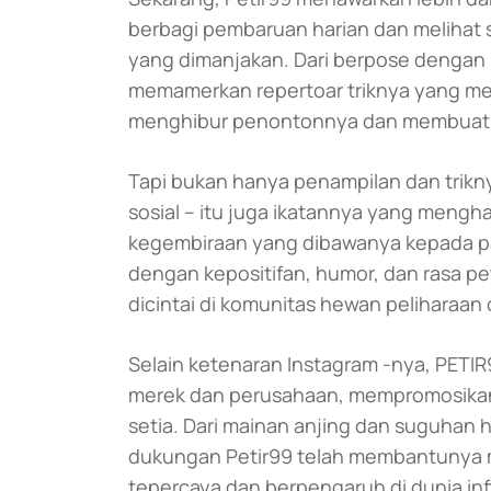
berbagi pembaruan harian dan melihat s
yang dimanjakan. Dari berpose dengan
memamerkan repertoar triknya yang men
menghibur penontonnya dan membuat m
Tapi bukan hanya penampilan dan trikn
sosial – itu juga ikatannya yang mengh
kegembiraan yang dibawanya kepada pa
dengan kepositifan, humor, dan rasa p
dicintai di komunitas hewan peliharaan 
Selain ketenaran Instagram -nya, PETIR
merek dan perusahaan, mempromosikan
setia. Dari mainan anjing dan suguhan
dukungan Petir99 telah membantunya 
tepercaya dan berpengaruh di dunia in