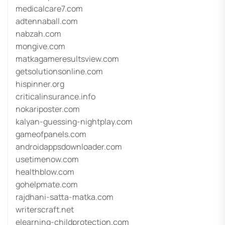
medicalcare7.com
adtennaball.com
nabzah.com
mongive.com
matkagameresultsview.com
getsolutionsonline.com
hispinner.org
criticalinsurance.info
nokariposter.com
kalyan-guessing-nightplay.com
gameofpanels.com
androidappsdownloader.com
usetimenow.com
healthblow.com
gohelpmate.com
rajdhani-satta-matka.com
writerscraft.net
elearning-childprotection.com