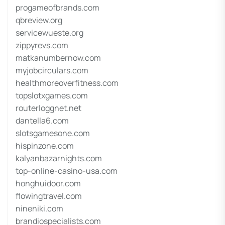
progameofbrands.com
qbreview.org
servicewueste.org
zippyrevs.com
matkanumbernow.com
myjobcirculars.com
healthmoreoverfitness.com
topslotxgames.com
routerloggnet.net
dantella6.com
slotsgamesone.com
hispinzone.com
kalyanbazarnights.com
top-online-casino-usa.com
honghuidoor.com
flowingtravel.com
nineniki.com
brandiospecialists.com