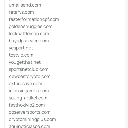
umailsend.com
retarys.com
fasterformationcpf.com
goldensnuggles.com
lookbattlemap.com
buyrdpservice.com
yesport.net
tostylo.com
yougetthat.net
sportsnetclub.com
newbestcrypto.com
oxfordsave.com
iclassicgames.com
saung-artikel.com
fasthokivip2.com
observersports.com
cryptominingplus.com
aquinoticiaspe.com