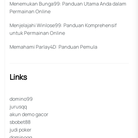
Menemukan Bunga99: Panduan Utama Anda dalam
Permainan Online
Menjelajahi Winlose99: Panduan Komprehensif
untuk Permainan Online
Memahami Parlay4D: Panduan Pemula
Links
domino99
jurusqq
akun demo gacor
sbobet88
judi poker
dominoqq