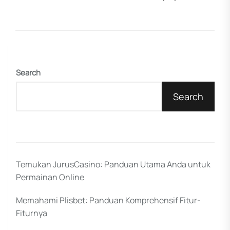
Search
Search
Temukan JurusCasino: Panduan Utama Anda untuk
Permainan Online
Memahami Plisbet: Panduan Komprehensif Fitur-
Fiturnya