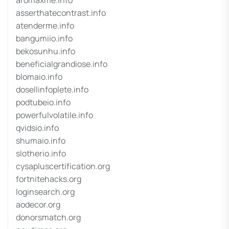
aromaxme.info
asserthatecontrast.info
atenderme.info
bangumiio.info
bekosunhu.info
beneficialgrandiose.info
blomaio.info
dosellinfoplete.info
podtubeio.info
powerfulvolatile.info
qvidsio.info
shumaio.info
slotherio.info
cysapluscertification.org
fortnitehacks.org
loginsearch.org
aodecor.org
donorsmatch.org