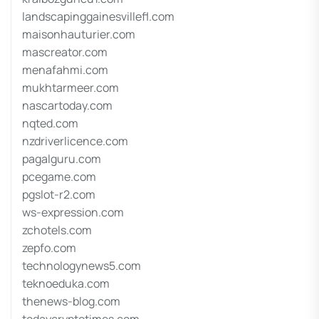
landscapinggainesvillefl.com
maisonhauturier.com
mascreator.com
menafahmi.com
mukhtarmeer.com
nascartoday.com
nqted.com
nzdriverlicence.com
pagalguru.com
pcegame.com
pgslot-r2.com
ws-expression.com
zchotels.com
zepfo.com
technologynews5.com
teknoeduka.com
thenews-blog.com