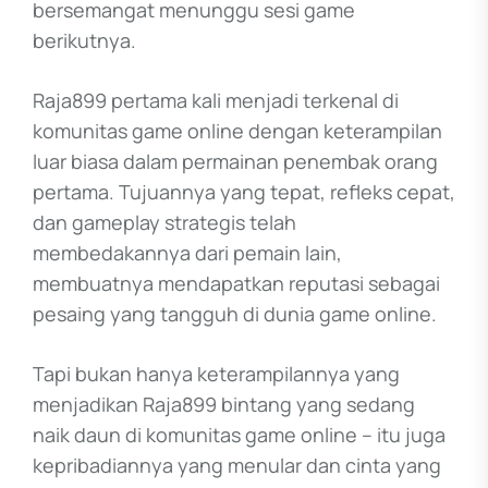
bersemangat menunggu sesi game
berikutnya.
Raja899 pertama kali menjadi terkenal di
komunitas game online dengan keterampilan
luar biasa dalam permainan penembak orang
pertama. Tujuannya yang tepat, refleks cepat,
dan gameplay strategis telah
membedakannya dari pemain lain,
membuatnya mendapatkan reputasi sebagai
pesaing yang tangguh di dunia game online.
Tapi bukan hanya keterampilannya yang
menjadikan Raja899 bintang yang sedang
naik daun di komunitas game online – itu juga
kepribadiannya yang menular dan cinta yang