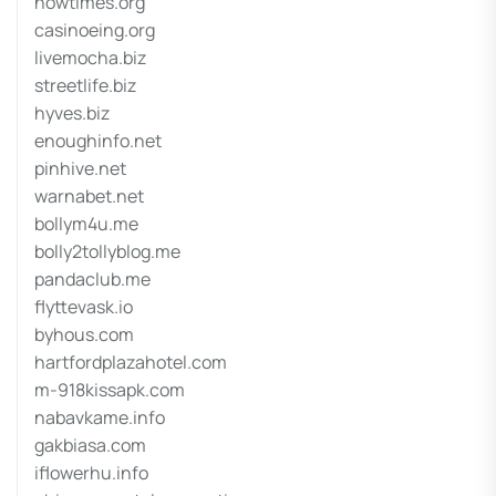
nowtimes.org
casinoeing.org
livemocha.biz
streetlife.biz
hyves.biz
enoughinfo.net
pinhive.net
warnabet.net
bollym4u.me
bolly2tollyblog.me
pandaclub.me
flyttevask.io
byhous.com
hartfordplazahotel.com
m-918kissapk.com
nabavkame.info
gakbiasa.com
iflowerhu.info