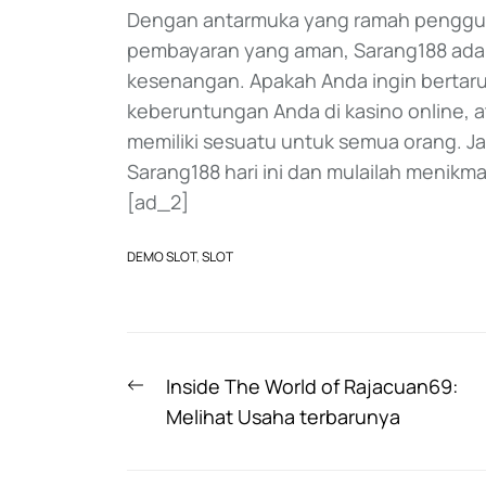
Dengan antarmuka yang ramah penggun
pembayaran yang aman, Sarang188 adala
kesenangan. Apakah Anda ingin bertaruh
keberuntungan Anda di kasino online, 
memiliki sesuatu untuk semua orang. 
Sarang188 hari ini dan mulailah menikm
[ad_2]
DEMO SLOT
,
SLOT
Post
Previous
Inside The World of Rajacuan69:
navigation
post:
Melihat Usaha terbarunya