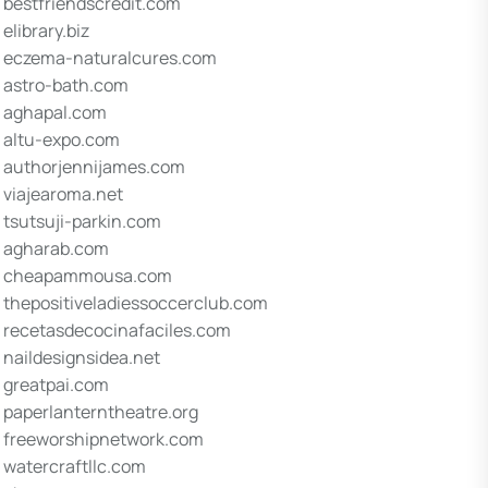
bestfriendscredit.com
elibrary.biz
eczema-naturalcures.com
astro-bath.com
aghapal.com
altu-expo.com
authorjennijames.com
viajearoma.net
tsutsuji-parkin.com
agharab.com
cheapammousa.com
thepositiveladiessoccerclub.com
recetasdecocinafaciles.com
naildesignsidea.net
greatpai.com
paperlanterntheatre.org
freeworshipnetwork.com
watercraftllc.com