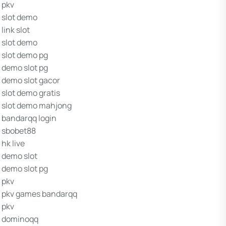
pkv
slot demo
link slot
slot demo
slot demo pg
demo slot pg
demo slot gacor
slot demo gratis
slot demo mahjong
bandarqq login
sbobet88
hk live
demo slot
demo slot pg
pkv
pkv games bandarqq
pkv
dominoqq