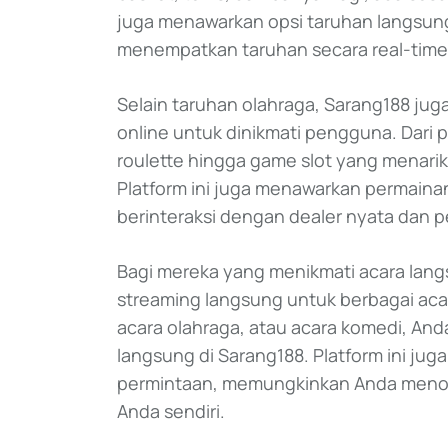
juga menawarkan opsi taruhan langsu
menempatkan taruhan secara real-time
Selain taruhan olahraga, Sarang188 ju
online untuk dinikmati pengguna. Dari p
roulette hingga game slot yang menarik,
Platform ini juga menawarkan permaina
berinteraksi dengan dealer nyata dan pe
Bagi mereka yang menikmati acara lan
streaming langsung untuk berbagai aca
acara olahraga, atau acara komedi, A
langsung di Sarang188. Platform ini ju
permintaan, memungkinkan Anda menon
Anda sendiri.