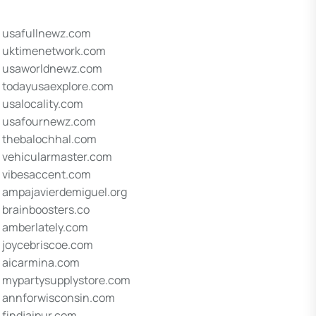
usafullnewz.com
uktimenetwork.com
usaworldnewz.com
todayusaexplore.com
usalocality.com
usafournewz.com
thebalochhal.com
vehicularmaster.com
vibesaccent.com
ampajavierdemiguel.org
brainboosters.co
amberlately.com
joycebriscoe.com
aicarmina.com
mypartysupplystore.com
annforwisconsin.com
findjaipur.com