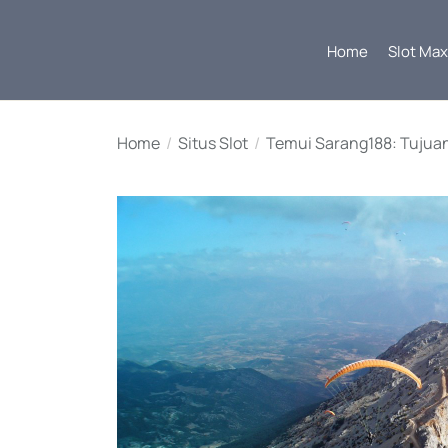
Skip
to
Home
Slot Ma
the
content
Home
Situs Slot
Temui Sarang188: Tujua