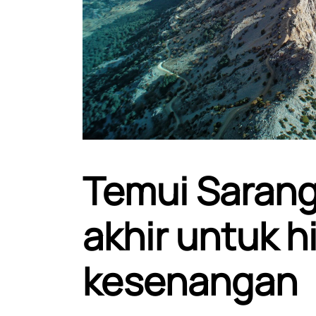
Temui Sarang
akhir untuk h
kesenangan