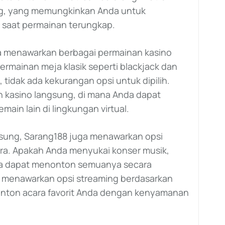
ng, yang memungkinkan Anda untuk
 saat permainan terungkap.
ga menawarkan berbagai permainan kasino
ermainan meja klasik seperti blackjack dan
 tidak ada kekurangan opsi untuk dipilih.
n kasino langsung, di mana Anda dapat
main lain di lingkungan virtual.
gsung, Sarang188 juga menawarkan opsi
ra. Apakah Anda menyukai konser musik,
nda dapat menonton semuanya secara
ga menawarkan opsi streaming berdasarkan
ton acara favorit Anda dengan kenyamanan