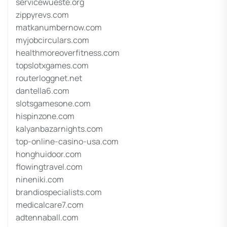
servicewueste.org
zippyrevs.com
matkanumbernow.com
myjobcirculars.com
healthmoreoverfitness.com
topslotxgames.com
routerloggnet.net
dantella6.com
slotsgamesone.com
hispinzone.com
kalyanbazarnights.com
top-online-casino-usa.com
honghuidoor.com
flowingtravel.com
nineniki.com
brandiospecialists.com
medicalcare7.com
adtennaball.com