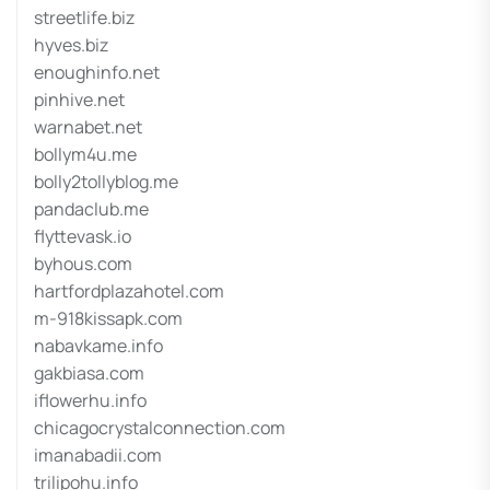
streetlife.biz
hyves.biz
enoughinfo.net
pinhive.net
warnabet.net
bollym4u.me
bolly2tollyblog.me
pandaclub.me
flyttevask.io
byhous.com
hartfordplazahotel.com
m-918kissapk.com
nabavkame.info
gakbiasa.com
iflowerhu.info
chicagocrystalconnection.com
imanabadii.com
trilipohu.info