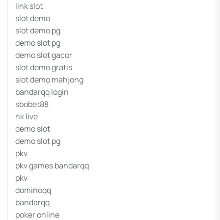
link slot
slot demo
slot demo pg
demo slot pg
demo slot gacor
slot demo gratis
slot demo mahjong
bandarqq login
sbobet88
hk live
demo slot
demo slot pg
pkv
pkv games bandarqq
pkv
dominoqq
bandarqq
poker online