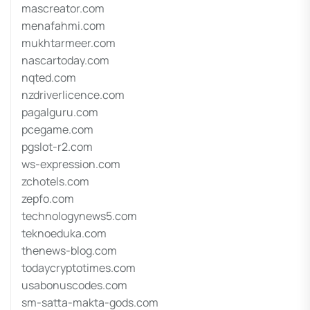
mascreator.com
menafahmi.com
mukhtarmeer.com
nascartoday.com
nqted.com
nzdriverlicence.com
pagalguru.com
pcegame.com
pgslot-r2.com
ws-expression.com
zchotels.com
zepfo.com
technologynews5.com
teknoeduka.com
thenews-blog.com
todaycryptotimes.com
usabonuscodes.com
sm-satta-makta-gods.com