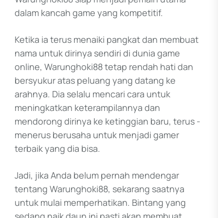
dalam kancah game yang kompetitif.
Ketika ia terus menaiki pangkat dan membuat
nama untuk dirinya sendiri di dunia game
online, Warunghoki88 tetap rendah hati dan
bersyukur atas peluang yang datang ke
arahnya. Dia selalu mencari cara untuk
meningkatkan keterampilannya dan
mendorong dirinya ke ketinggian baru, terus -
menerus berusaha untuk menjadi gamer
terbaik yang dia bisa.
Jadi, jika Anda belum pernah mendengar
tentang Warunghoki88, sekarang saatnya
untuk mulai memperhatikan. Bintang yang
sedang naik daun ini pasti akan membuat