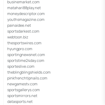
businemarket.com
matahari88play.net
moneydescriptor.com
youthsmagazine.com
painaidee.net
sportsdarkest.com
webtoon.biz
thesportswires.com
hyungpro.com
sportingnewsnet.com
sportstime24day.com
sporteslive.com
theblingblingshields.com
pinkfrenchtipnails.com
newgamestv.com
sportsgallerys.com
sportsmirrors.net
datasports.net