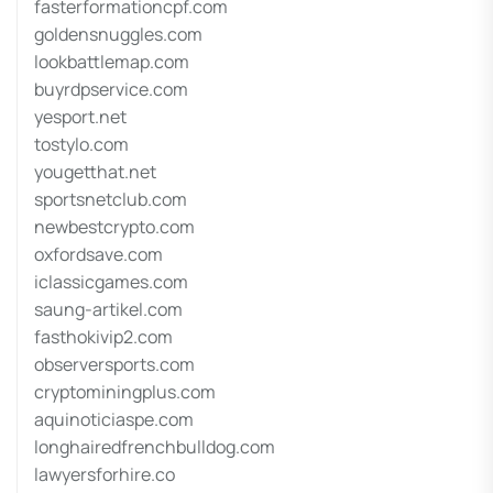
fasterformationcpf.com
goldensnuggles.com
lookbattlemap.com
buyrdpservice.com
yesport.net
tostylo.com
yougetthat.net
sportsnetclub.com
newbestcrypto.com
oxfordsave.com
iclassicgames.com
saung-artikel.com
fasthokivip2.com
observersports.com
cryptominingplus.com
aquinoticiaspe.com
longhairedfrenchbulldog.com
lawyersforhire.co