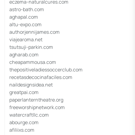
eczema-naturalcures.com
astro-bath.com
aghapal.com
altu-expo.com
authorjennijames.com
viajearoma.net
tsutsuji-parkin.com
agharab.com
cheapammousa.com
thepositiveladiessoccerclub.com
recetasdecocinafaciles.com
naildesignsidea.net
greatpai.com
paperlanterntheatre.org
freeworshipnetwork.com
watercraftllc.com
abourge.com
afiliixs.com