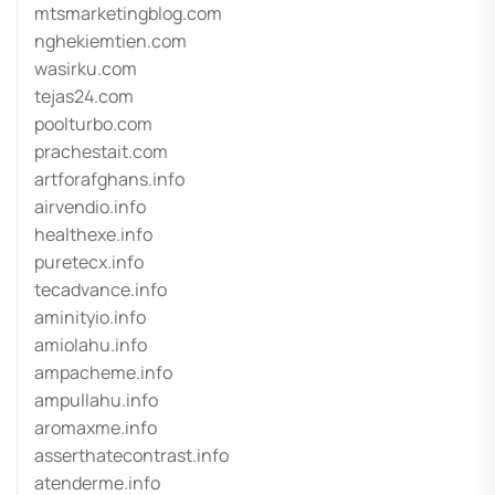
mtsmarketingblog.com
nghekiemtien.com
wasirku.com
tejas24.com
poolturbo.com
prachestait.com
artforafghans.info
airvendio.info
healthexe.info
puretecx.info
tecadvance.info
aminityio.info
amiolahu.info
ampacheme.info
ampullahu.info
aromaxme.info
asserthatecontrast.info
atenderme.info