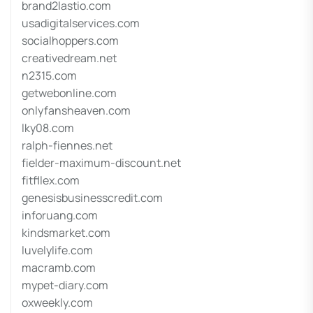
brand2lastio.com
usadigitalservices.com
socialhoppers.com
creativedream.net
n2315.com
getwebonline.com
onlyfansheaven.com
lky08.com
ralph-fiennes.net
fielder-maximum-discount.net
fitfllex.com
genesisbusinesscredit.com
inforuang.com
kindsmarket.com
luvelylife.com
macramb.com
mypet-diary.com
oxweekly.com