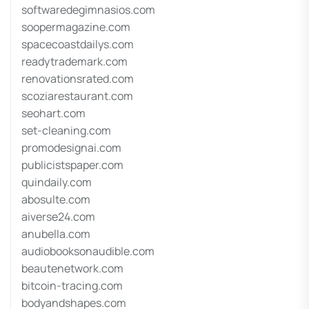
softwaredegimnasios.com
soopermagazine.com
spacecoastdailys.com
readytrademark.com
renovationsrated.com
scoziarestaurant.com
seohart.com
set-cleaning.com
promodesignai.com
publicistspaper.com
quindaily.com
abosulte.com
aiverse24.com
anubella.com
audiobooksonaudible.com
beautenetwork.com
bitcoin-tracing.com
bodyandshapes.com