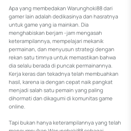
Apa yang membedakan Warunghoki88 dari
gamer lain adalah dedikasinya dan hasratnya
untuk game yang ia mainkan. Dia
menghabiskan berjam -jam mengasah
keterampilannya, mempelajari mekanik
permainan, dan menyusun strategi dengan
rekan satu timnya untuk memastikan bahwa
dia selalu berada di puncak permainannya.
Kerja keras dan tekadnya telah membuahkan
hasil, karena ia dengan cepat naik pangkat
menjadi salah satu pemain yang paling
dihormati dan dikagumi di komunitas game
online.
Tapi bukan hanya keterampilannya yang telah
mengumpulkan Warunghoki88 sebagai