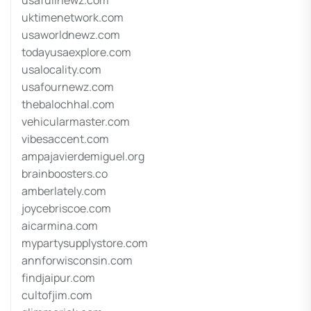
usafullnewz.com
uktimenetwork.com
usaworldnewz.com
todayusaexplore.com
usalocality.com
usafournewz.com
thebalochhal.com
vehicularmaster.com
vibesaccent.com
ampajavierdemiguel.org
brainboosters.co
amberlately.com
joycebriscoe.com
aicarmina.com
mypartysupplystore.com
annforwisconsin.com
findjaipur.com
cultofjim.com