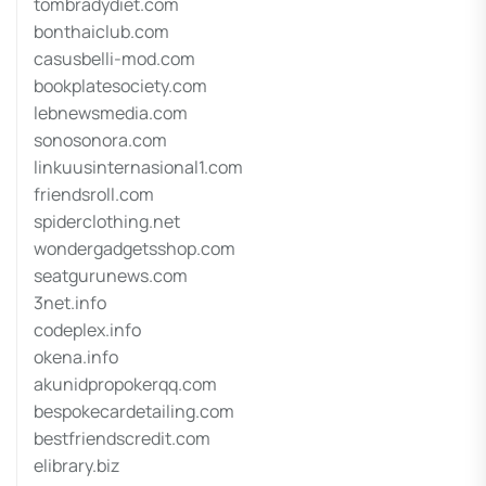
tombradydiet.com
bonthaiclub.com
casusbelli-mod.com
bookplatesociety.com
lebnewsmedia.com
sonosonora.com
linkuusinternasional1.com
friendsroll.com
spiderclothing.net
wondergadgetsshop.com
seatgurunews.com
3net.info
codeplex.info
okena.info
akunidpropokerqq.com
bespokecardetailing.com
bestfriendscredit.com
elibrary.biz