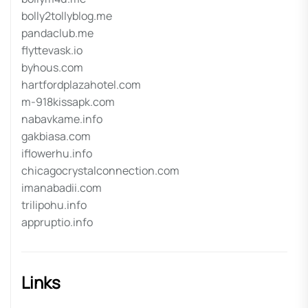
bolly2tollyblog.me
pandaclub.me
flyttevask.io
byhous.com
hartfordplazahotel.com
m-918kissapk.com
nabavkame.info
gakbiasa.com
iflowerhu.info
chicagocrystalconnection.com
imanabadii.com
trilipohu.info
appruptio.info
Links