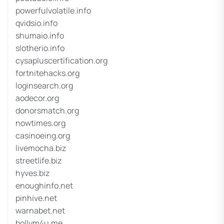
powerfulvolatile.info
qvidsio.info
shumaio.info
slotherio.info
cysapluscertification.org
fortnitehacks.org
loginsearch.org
aodecor.org
donorsmatch.org
nowtimes.org
casinoeing.org
livemocha.biz
streetlife.biz
hyves.biz
enoughinfo.net
pinhive.net
warnabet.net
bollym4u.me