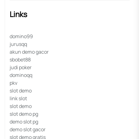
Links
domino99
jurusqq
akun demo gacor
sbobet88
judi poker
dominoqq
pkv
slot demo
link slot
slot demo
slot demo pg
demo slot pg
demo slot gacor
slot demo gratis