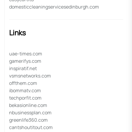
domesticcleaningservicesedinburgh.com
Links
uae-times.com
gamerifys.com
inspiratif.net
vsmsnetworks.com
offthem.com
ibommatv.com
techporfit.com
bekasionline.com
nbusinessplan.com
greenlife360.com
cantshoutitout.com