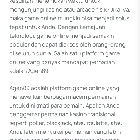
kesulitan menemukan waktu untuk
mengunjungi kasino atau arcade fisik? Jika iya,
maka game online mungkin bisa menjadi solusi
tepat untuk Anda. Dengan kemajuan
teknologi, game online menjadi semakin
populer dan dapat diakses oleh orang-orang
di seluruh dunia. Salah satu platform game
online yang banyak mendapat perhatian
adalah Agen89.
Agen89 adalah platform game online yang
menawarkan berbagai macam permainan
untuk dinikmati para pemain. Apakah Anda
penggemar permainan kasino tradisional
seperti poker, blackjack, atau roulette, atau
Anda lebih menyukai permainan yang lebih