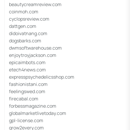
beautycreamreview.com
coinmoh.com
cyclopsreview.com
dattgen.com
didoivatnang.com
dogsbarks.com
dwmsoftwarehouse.com
enjoytroyjackson.com
epicaimbots.com
etech4news.com
expresspsychedelicsshop.com
fashionistani.com
feelingswed.com
firecabal.com
forbessmagazine.com
globalmarketlivetoday.com
gpl-license.com
grow2every.com