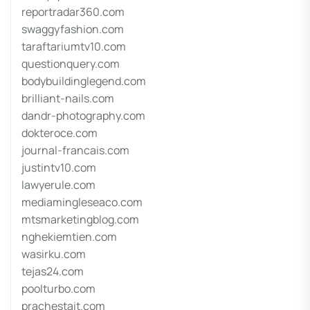
reportradar360.com
swaggyfashion.com
taraftariumtv10.com
questionquery.com
bodybuildinglegend.com
brilliant-nails.com
dandr-photography.com
dokteroce.com
journal-francais.com
justintv10.com
lawyerule.com
mediamingleseaco.com
mtsmarketingblog.com
nghekiemtien.com
wasirku.com
tejas24.com
poolturbo.com
prachestait.com