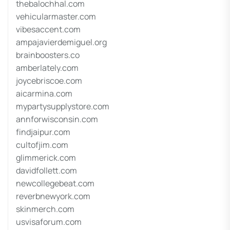
thebalochhal.com
vehicularmaster.com
vibesaccent.com
ampajavierdemiguel.org
brainboosters.co
amberlately.com
joycebriscoe.com
aicarmina.com
mypartysupplystore.com
annforwisconsin.com
findjaipur.com
cultofjim.com
glimmerick.com
davidfollett.com
newcollegebeat.com
reverbnewyork.com
skinmerch.com
usvisaforum.com