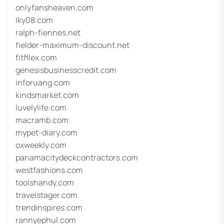
onlyfansheaven.com
lky08.com
ralph-fiennes.net
fielder-maximum-discount.net
fitfllex.com
genesisbusinesscredit.com
inforuang.com
kindsmarket.com
luvelylife.com
macramb.com
mypet-diary.com
oxweekly.com
panamacitydeckcontractors.com
westfashions.com
toolshandy.com
travelstager.com
trendinspires.com
rannyephul.com