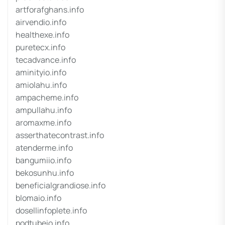
artforafghans.info
airvendio.info
healthexe.info
puretecx.info
tecadvance.info
aminityio.info
amiolahu.info
ampacheme.info
ampullahu.info
aromaxme.info
asserthatecontrast.info
atenderme.info
bangumiio.info
bekosunhu.info
beneficialgrandiose.info
blomaio.info
dosellinfoplete.info
podtubeio.info