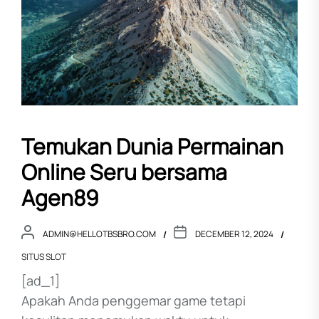
Temukan Dunia Permainan
Online Seru bersama
Agen89
ADMIN@HELLOTBSBRO.COM
DECEMBER 12, 2024
SITUS SLOT
[ad_1]
Apakah Anda penggemar game tetapi