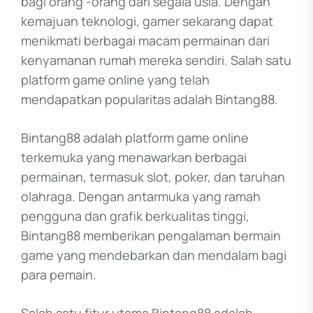
bagi orang -orang dari segala usia. Dengan
kemajuan teknologi, gamer sekarang dapat
menikmati berbagai macam permainan dari
kenyamanan rumah mereka sendiri. Salah satu
platform game online yang telah
mendapatkan popularitas adalah Bintang88.
Bintang88 adalah platform game online
terkemuka yang menawarkan berbagai
permainan, termasuk slot, poker, dan taruhan
olahraga. Dengan antarmuka yang ramah
pengguna dan grafik berkualitas tinggi,
Bintang88 memberikan pengalaman bermain
game yang mendebarkan dan mendalam bagi
para pemain.