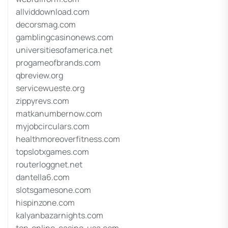
allviddownload.com
decorsmag.com
gamblingcasinonews.com
universitiesofamerica.net
progameofbrands.com
qbreview.org
servicewueste.org
zippyrevs.com
matkanumbernow.com
myjobcirculars.com
healthmoreoverfitness.com
topslotxgames.com
routerloggnet.net
dantella6.com
slotsgamesone.com
hispinzone.com
kalyanbazarnights.com