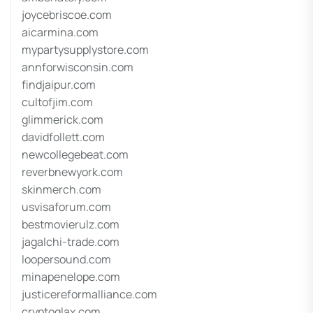
joycebriscoe.com
aicarmina.com
mypartysupplystore.com
annforwisconsin.com
findjaipur.com
cultofjim.com
glimmerick.com
davidfollett.com
newcollegebeat.com
reverbnewyork.com
skinmerch.com
usvisaforum.com
bestmovierulz.com
jagalchi-trade.com
loopersound.com
minapenelope.com
justicereformalliance.com
cryptoglax.com