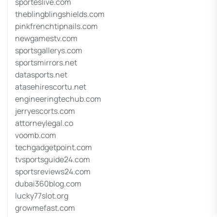
sporteslive.com
theblingblingshields.com
pinkfrenchtipnails.com
newgamestv.com
sportsgallerys.com
sportsmirrors.net
datasports.net
atasehirescortu.net
engineeringtechub.com
jerryescorts.com
attorneylegal.co
voomb.com
techgadgetpoint.com
tvsportsguide24.com
sportsreviews24.com
dubai360blog.com
lucky77slot.org
growmefast.com