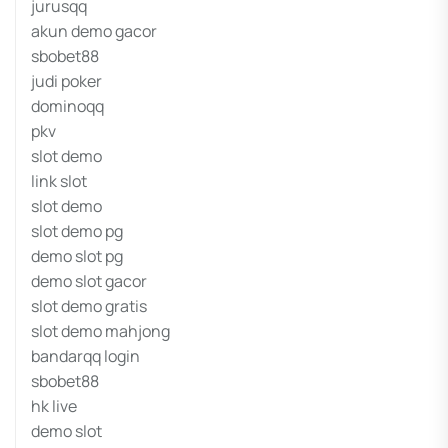
jurusqq
akun demo gacor
sbobet88
judi poker
dominoqq
pkv
slot demo
link slot
slot demo
slot demo pg
demo slot pg
demo slot gacor
slot demo gratis
slot demo mahjong
bandarqq login
sbobet88
hk live
demo slot