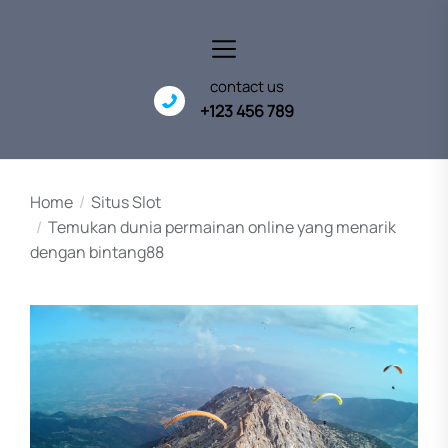
Skip
to
the
content
contact us
+123 456 789
Home
Situs Slot
Temukan dunia permainan online yang menarik
dengan bintang88