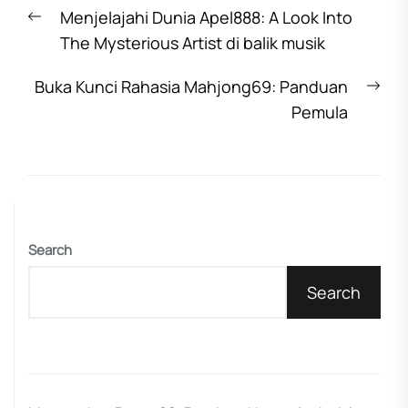
Previous
Menjelajahi Dunia Apel888: A Look Into
navigation
post:
The Mysterious Artist di balik musik
Nex
Buka Kunci Rahasia Mahjong69: Panduan
pos
Pemula
Search
Search