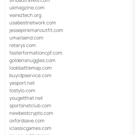
sinbadtravels.com
ukmagzine.com
wareztech.org
usabestnetwork.com
jessepinkmanoutfit.com
umailsend.com
retarys.com
fasterformationcpf.com
goldensnuggles.com
lookbattlemap.com
buyrdpservice.com
yesport.net
tostylo.com
yougetthat.net
sportsnetclub.com
newbestcrypto.com
oxfordsave.com
iclassicgames.com