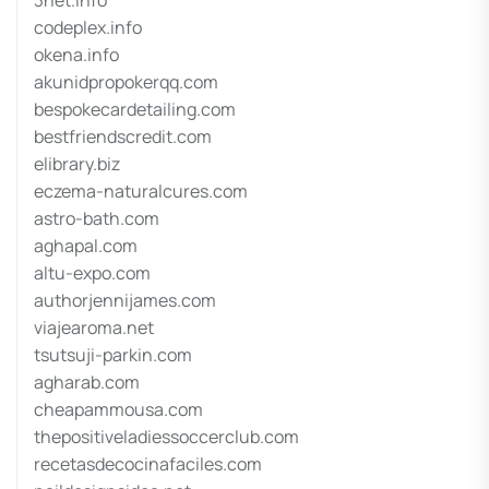
3net.info
codeplex.info
okena.info
akunidpropokerqq.com
bespokecardetailing.com
bestfriendscredit.com
elibrary.biz
eczema-naturalcures.com
astro-bath.com
aghapal.com
altu-expo.com
authorjennijames.com
viajearoma.net
tsutsuji-parkin.com
agharab.com
cheapammousa.com
thepositiveladiessoccerclub.com
recetasdecocinafaciles.com