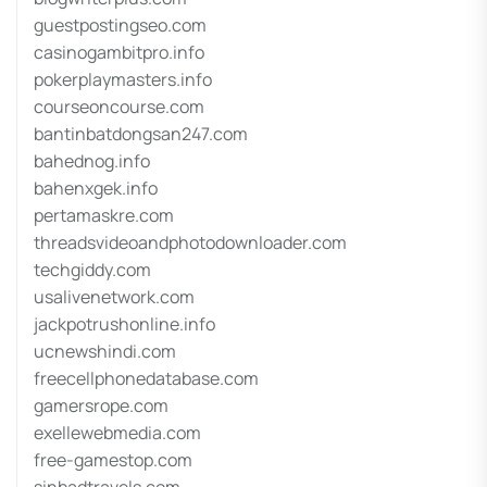
guestpostingseo.com
casinogambitpro.info
pokerplaymasters.info
courseoncourse.com
bantinbatdongsan247.com
bahednog.info
bahenxgek.info
pertamaskre.com
threadsvideoandphotodownloader.com
techgiddy.com
usalivenetwork.com
jackpotrushonline.info
ucnewshindi.com
freecellphonedatabase.com
gamersrope.com
exellewebmedia.com
free-gamestop.com