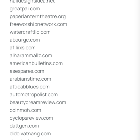
naildesignsidea.net
greatpai.com
paperlanterntheatre.org
freeworshipnetwork.com
watercraftllc.com
abourge.com
afiliixs.com
alharammallz.com
americanbulletins.com
asespares.com
arabianstime.com
atticabblues.com
autometropolist.com
beautycreamreview.com
coinmoh.com
cyclopsreview.com
dattgen.com
didoivatnang.com