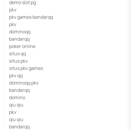
demo slot pg
pkv
pkv games bandarqq
pkv
dominoqq
bandarqq
poker online
situs qq
situs pkv
situs pkv games
pkv qq
dominoqq pkv
bandarqq
domino
qiu qiu
pkv
qiu qiu
bandarqq