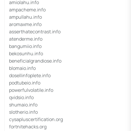
amiolahu.info
ampacheme.info
ampullahu.info
aromaxme.info
asserthatecontrast.info
atenderme.info
bangumiio.info
bekosunhu.info
beneficialgrandiose.info
blomaio.info
dosellinfoplete.info
podtubeio.info
powerfulvolatile.info
qvidsio.info
shumaio.info
slotherio.info
cysapluscertification.org
fortnitehacks.org