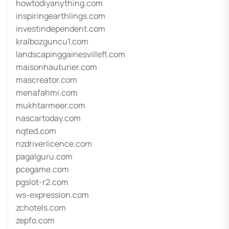
howtodiyanything.com
inspiringearthlings.com
investindependent.com
kralbozguncu1.com
landscapinggainesvillefl.com
maisonhauturier.com
mascreator.com
menafahmi.com
mukhtarmeer.com
nascartoday.com
nqted.com
nzdriverlicence.com
pagalguru.com
pcegame.com
pgslot-r2.com
ws-expression.com
zchotels.com
zepfo.com