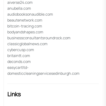
aiverse24.com
anubella.com
audiobooksonaudible.com
beautenetwork.com
bitcoin-tracing.com
bodyandshapes.com
businessconsultantsroundrock.com
classicglobalnews.com
cybercusp.com
britaintt.com
deconds.com
easycartltd-
domesticcleaningservicesedinburgh.com
Links