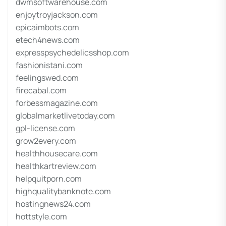
dwmsoftwarehouse.com
enjoytroyjackson.com
epicaimbots.com
etech4news.com
expresspsychedelicsshop.com
fashionistani.com
feelingswed.com
firecabal.com
forbessmagazine.com
globalmarketlivetoday.com
gpl-license.com
grow2every.com
healthhousecare.com
healthkartreview.com
helpquitporn.com
highqualitybanknote.com
hostingnews24.com
hottstyle.com