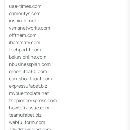
uae-times.com
gamerifys.com
inspiratif.net
vsmsnetworks.com
offthem.com
ibommatv.com
techporfit.com
bekasionline.com
nbusinessplan.com
greenlife360.com
cantshoutitout.com
expressufabet.biz
mypuertoplata.net
thepioneerxpress.com
howtofixissue.com
teamufabet.biz
webfullform.com
allviddownload.com