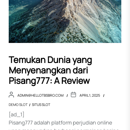
Temukan Dunia yang
Menyenangkan dari
Pisang777: A Review
ADMIN@HELLOTBSBRO.COM
APRIL 1, 2025
DEMO SLOT
SITUS SLOT
[ad_1]
Pisang777 adalah platform perjudian online