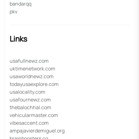
bandarqq
pkv
Links
usafullnewz.com
uktimenetwork.com
usaworldnewz.com
todayusaexplore.com
usalocality.com
usafournewz.com
thebalochhal.com
vehicularmaster.com
vibesaccent.com
ampajavierdemiguel.org
brainboosters.co