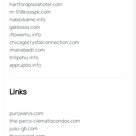
hartfordplazahotel.com
m-918kissapk.com
nabavkame.info
gakbiasa.com
iflowerhu.info
chicagocrystalconnection.com
imanabadii.com
trilipohu.info
appruptio.info
Links
punjwanis.com
the-parcs-clematiscondos.com
jusu-gb.com