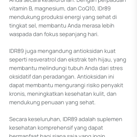
vitamin B, magnesium, dan CoQ10, IDr89
mendukung produksi energi yang sehat di
tingkat sel, membantu Anda merasa lebih
waspada dan fokus sepanjang hari.
IDR89 juga mengandung antioksidan kuat
seperti resveratrol dan ekstrak teh hijau, yang
membantu melindungi tubuh Anda dari stres
oksidatif dan peradangan. Antioksidan ini
dapat membantu mengurangi risiko penyakit
kronis, meningkatkan kesehatan kulit, dan
mendukung penuaan yang sehat.
Secara keseluruhan, IDR89 adalah suplemen
kesehatan komprehensif yang dapat
bermanfaat bagi siapa saja yang ingin