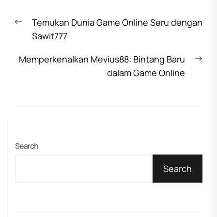
Post
Previous
Temukan Dunia Game Online Seru dengan
navigation
post:
Sawit777
Nex
Memperkenalkan Mevius88: Bintang Baru
pos
dalam Game Online
Search
Search