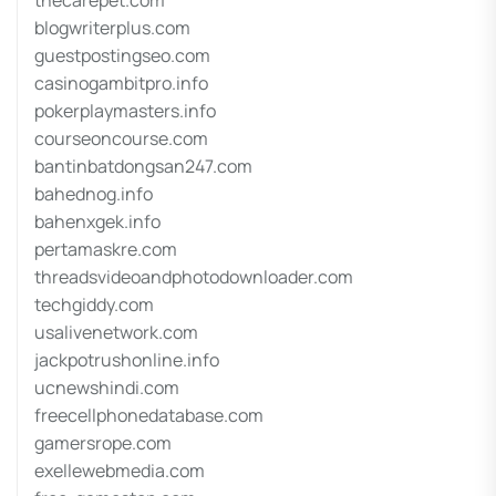
thecarepet.com
blogwriterplus.com
guestpostingseo.com
casinogambitpro.info
pokerplaymasters.info
courseoncourse.com
bantinbatdongsan247.com
bahednog.info
bahenxgek.info
pertamaskre.com
threadsvideoandphotodownloader.com
techgiddy.com
usalivenetwork.com
jackpotrushonline.info
ucnewshindi.com
freecellphonedatabase.com
gamersrope.com
exellewebmedia.com