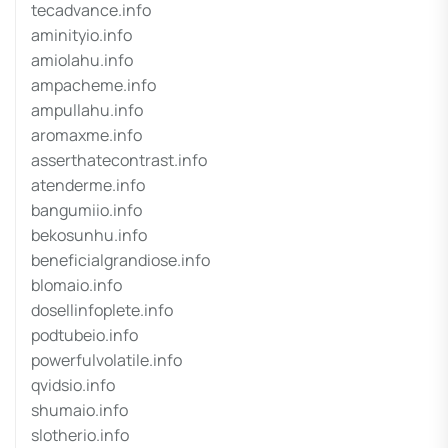
tecadvance.info
aminityio.info
amiolahu.info
ampacheme.info
ampullahu.info
aromaxme.info
asserthatecontrast.info
atenderme.info
bangumiio.info
bekosunhu.info
beneficialgrandiose.info
blomaio.info
dosellinfoplete.info
podtubeio.info
powerfulvolatile.info
qvidsio.info
shumaio.info
slotherio.info