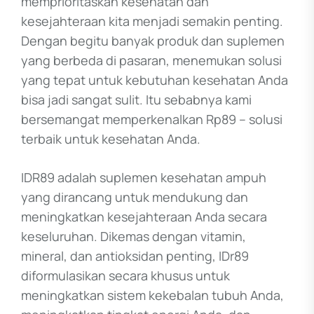
memprioritaskan kesehatan dan
kesejahteraan kita menjadi semakin penting.
Dengan begitu banyak produk dan suplemen
yang berbeda di pasaran, menemukan solusi
yang tepat untuk kebutuhan kesehatan Anda
bisa jadi sangat sulit. Itu sebabnya kami
bersemangat memperkenalkan Rp89 – solusi
terbaik untuk kesehatan Anda.
IDR89 adalah suplemen kesehatan ampuh
yang dirancang untuk mendukung dan
meningkatkan kesejahteraan Anda secara
keseluruhan. Dikemas dengan vitamin,
mineral, dan antioksidan penting, IDr89
diformulasikan secara khusus untuk
meningkatkan sistem kekebalan tubuh Anda,