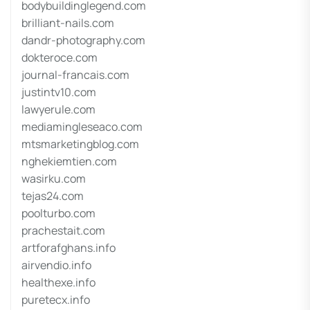
bodybuildinglegend.com
brilliant-nails.com
dandr-photography.com
dokteroce.com
journal-francais.com
justintv10.com
lawyerule.com
mediamingleseaco.com
mtsmarketingblog.com
nghekiemtien.com
wasirku.com
tejas24.com
poolturbo.com
prachestait.com
artforafghans.info
airvendio.info
healthexe.info
puretecx.info