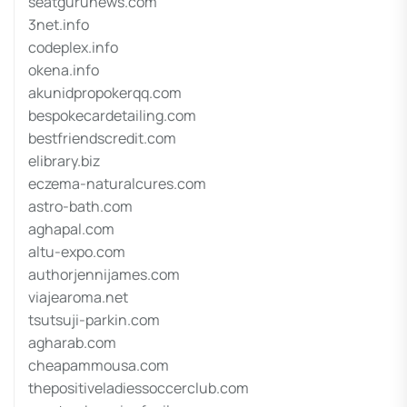
seatgurunews.com
3net.info
codeplex.info
okena.info
akunidpropokerqq.com
bespokecardetailing.com
bestfriendscredit.com
elibrary.biz
eczema-naturalcures.com
astro-bath.com
aghapal.com
altu-expo.com
authorjennijames.com
viajearoma.net
tsutsuji-parkin.com
agharab.com
cheapammousa.com
thepositiveladiessoccerclub.com