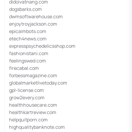
didoivatnang.com
dogsbarks.com
dwmsoftwarehouse.com
enjoytroyjackson.com
epicaimbots.com
etech4news.com
expresspsychedelicsshop.com
fashionistani.com
feelingswed.com
firecabal.com
forbessmagazine.com
globalmarketlivetoday.com
gpl-license.com
grow2every.com
healthhousecare.com
healthkartreview.com
helpquitporn.com
highqualitybanknote.com