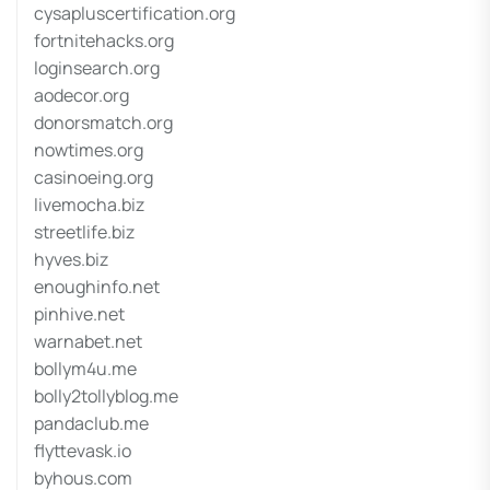
cysapluscertification.org
fortnitehacks.org
loginsearch.org
aodecor.org
donorsmatch.org
nowtimes.org
casinoeing.org
livemocha.biz
streetlife.biz
hyves.biz
enoughinfo.net
pinhive.net
warnabet.net
bollym4u.me
bolly2tollyblog.me
pandaclub.me
flyttevask.io
byhous.com