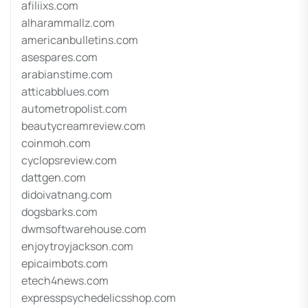
afiliixs.com
alharammallz.com
americanbulletins.com
asespares.com
arabianstime.com
atticabblues.com
autometropolist.com
beautycreamreview.com
coinmoh.com
cyclopsreview.com
dattgen.com
didoivatnang.com
dogsbarks.com
dwmsoftwarehouse.com
enjoytroyjackson.com
epicaimbots.com
etech4news.com
expresspsychedelicsshop.com