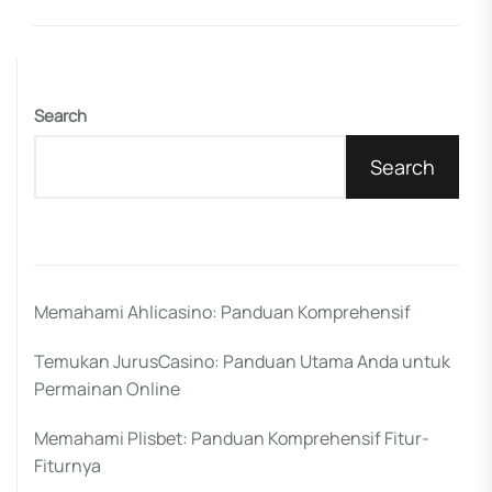
Search
Search
Memahami Ahlicasino: Panduan Komprehensif
Temukan JurusCasino: Panduan Utama Anda untuk
Permainan Online
Memahami Plisbet: Panduan Komprehensif Fitur-
Fiturnya