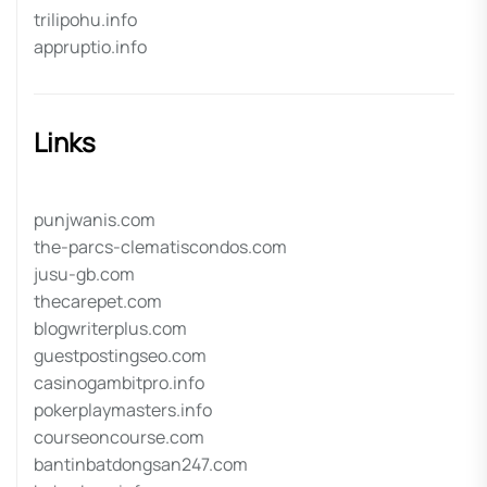
trilipohu.info
appruptio.info
Links
punjwanis.com
the-parcs-clematiscondos.com
jusu-gb.com
thecarepet.com
blogwriterplus.com
guestpostingseo.com
casinogambitpro.info
pokerplaymasters.info
courseoncourse.com
bantinbatdongsan247.com