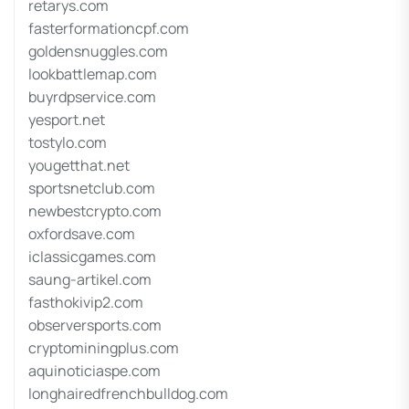
retarys.com
fasterformationcpf.com
goldensnuggles.com
lookbattlemap.com
buyrdpservice.com
yesport.net
tostylo.com
yougetthat.net
sportsnetclub.com
newbestcrypto.com
oxfordsave.com
iclassicgames.com
saung-artikel.com
fasthokivip2.com
observersports.com
cryptominingplus.com
aquinoticiaspe.com
longhairedfrenchbulldog.com