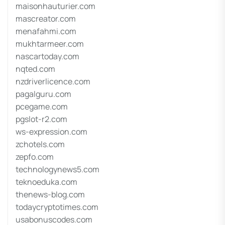
maisonhauturier.com
mascreator.com
menafahmi.com
mukhtarmeer.com
nascartoday.com
nqted.com
nzdriverlicence.com
pagalguru.com
pcegame.com
pgslot-r2.com
ws-expression.com
zchotels.com
zepfo.com
technologynews5.com
teknoeduka.com
thenews-blog.com
todaycryptotimes.com
usabonuscodes.com