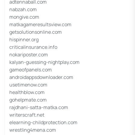
adtennaball.com
nabzah.com
mongive.com
matkagameresultsview.com
getsolutionsonline.com
hispinner.org
criticalinsurance.info
nokariposter.com
kalyan-guessing-nightplay.com
gameofpanels.com
androidappsdownloader.com
usetimenow.com
healthblow.com
gohelpmate.com
rajdhani-satta-matka.com
writerscraft.net
elearning-childprotection.com
wrestling4mena.com