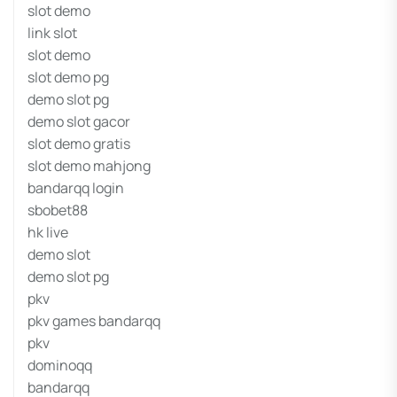
slot demo
link slot
slot demo
slot demo pg
demo slot pg
demo slot gacor
slot demo gratis
slot demo mahjong
bandarqq login
sbobet88
hk live
demo slot
demo slot pg
pkv
pkv games bandarqq
pkv
dominoqq
bandarqq