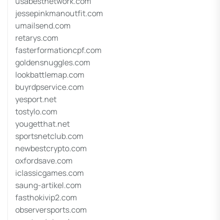
usabestnetwork.com
jessepinkmanoutfit.com
umailsend.com
retarys.com
fasterformationcpf.com
goldensnuggles.com
lookbattlemap.com
buyrdpservice.com
yesport.net
tostylo.com
yougetthat.net
sportsnetclub.com
newbestcrypto.com
oxfordsave.com
iclassicgames.com
saung-artikel.com
fasthokivip2.com
observersports.com