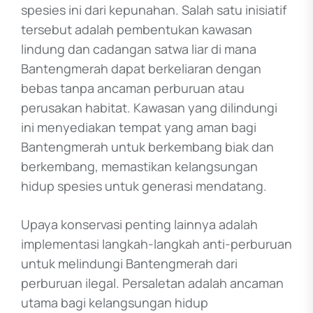
spesies ini dari kepunahan. Salah satu inisiatif
tersebut adalah pembentukan kawasan
lindung dan cadangan satwa liar di mana
Bantengmerah dapat berkeliaran dengan
bebas tanpa ancaman perburuan atau
perusakan habitat. Kawasan yang dilindungi
ini menyediakan tempat yang aman bagi
Bantengmerah untuk berkembang biak dan
berkembang, memastikan kelangsungan
hidup spesies untuk generasi mendatang.
Upaya konservasi penting lainnya adalah
implementasi langkah-langkah anti-perburuan
untuk melindungi Bantengmerah dari
perburuan ilegal. Persaletan adalah ancaman
utama bagi kelangsungan hidup