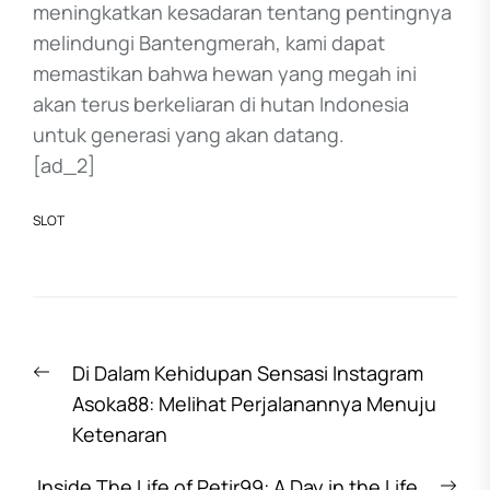
meningkatkan kesadaran tentang pentingnya
melindungi Bantengmerah, kami dapat
memastikan bahwa hewan yang megah ini
akan terus berkeliaran di hutan Indonesia
untuk generasi yang akan datang.
[ad_2]
SLOT
Post
Previous
Di Dalam Kehidupan Sensasi Instagram
navigation
post:
Asoka88: Melihat Perjalanannya Menuju
Ketenaran
Nex
Inside The Life of Petir99: A Day in the Life