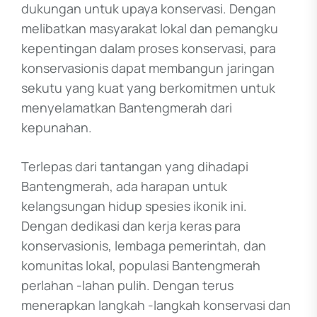
dukungan untuk upaya konservasi. Dengan
melibatkan masyarakat lokal dan pemangku
kepentingan dalam proses konservasi, para
konservasionis dapat membangun jaringan
sekutu yang kuat yang berkomitmen untuk
menyelamatkan Bantengmerah dari
kepunahan.
Terlepas dari tantangan yang dihadapi
Bantengmerah, ada harapan untuk
kelangsungan hidup spesies ikonik ini.
Dengan dedikasi dan kerja keras para
konservasionis, lembaga pemerintah, dan
komunitas lokal, populasi Bantengmerah
perlahan -lahan pulih. Dengan terus
menerapkan langkah -langkah konservasi dan