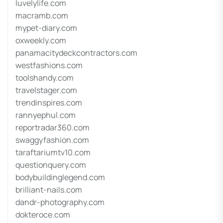
luvelylife.com
macramb.com
mypet-diary.com
oxweekly.com
panamacitydeckcontractors.com
westfashions.com
toolshandy.com
travelstager.com
trendinspires.com
rannyephul.com
reportradar360.com
swaggyfashion.com
taraftariumtv10.com
questionquery.com
bodybuildinglegend.com
brilliant-nails.com
dandr-photography.com
dokteroce.com