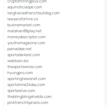
cryptominingplus.com
aquinoticiaspe.com
longhairedfrenchbulldog.com
lawyersforhire.co
businemarket.com
matahari88play.net
moneydescriptor.com
youthsmagazine.com
painaidee.net
sportsdarkest.com
webtoon.biz
thesportswires.com
hyungpro.com
sportingnewsnet.com
sportstime24day.com
sporteslive.com
theblingblingshields.com
pinkfrenchtipnails.com