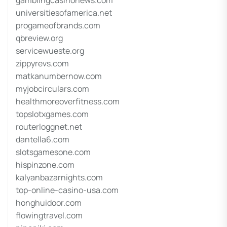
gamblingcasinonews.com
universitiesofamerica.net
progameofbrands.com
qbreview.org
servicewueste.org
zippyrevs.com
matkanumbernow.com
myjobcirculars.com
healthmoreoverfitness.com
topslotxgames.com
routerloggnet.net
dantella6.com
slotsgamesone.com
hispinzone.com
kalyanbazarnights.com
top-online-casino-usa.com
honghuidoor.com
flowingtravel.com