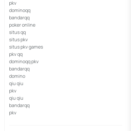
pkv
dominoqq
bandarqq
poker online
situs qq
situs pkv
situs pkv games
pkv qq
dominoqq pkv
bandarqq
domino
qiu qiu
pkv
qiu qiu
bandarqq
pkv