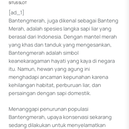
SITUS SLOT
[ad_1]
Bantengmerah, juga dikenal sebagai Banteng
Merah, adalah spesies langka sapi liar yang
berasal dari Indonesia. Dengan mantel merah
yang khas dan tanduk yang mengesankan,
Bantengmerah adalah simbol
keanekaragaman hayati yang kaya di negara
itu. Namun, hewan yang agung ini
menghadapi ancaman kepunahan karena
kehilangan habitat, perburuan liar, dan
persaingan dengan sapi domestik.
Menanggapi penurunan populasi
Bantengmerah, upaya konservasi sekarang
sedang dilakukan untuk menyelamatkan