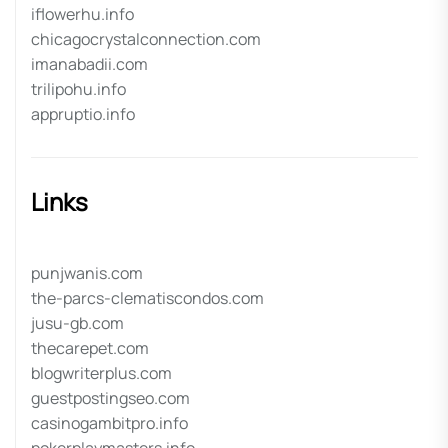
iflowerhu.info
chicagocrystalconnection.com
imanabadii.com
trilipohu.info
appruptio.info
Links
punjwanis.com
the-parcs-clematiscondos.com
jusu-gb.com
thecarepet.com
blogwriterplus.com
guestpostingseo.com
casinogambitpro.info