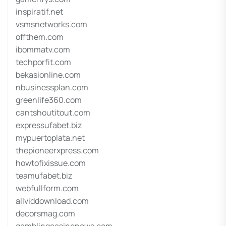
inspiratif.net
vsmsnetworks.com
offthem.com
ibommatv.com
techporfit.com
bekasionline.com
nbusinessplan.com
greenlife360.com
cantshoutitout.com
expressufabet.biz
mypuertoplata.net
thepioneerxpress.com
howtofixissue.com
teamufabet.biz
webfullform.com
allviddownload.com
decorsmag.com