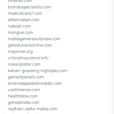
nineniki.com
brandiospecialists.com
medicalcare7.com
adtennaball.com
nabzah.com
mongive.com
matkagameresultsview.com
getsolutionsonline.com
hispinner.org
criticalinsurance.info
nokariposter.com
kalyan-guessing-nightplay.com
gameofpanels.com
androidappsdownloader.com
usetimenow.com
healthblow.com
gohelpmate.com
rajdhani-satta-matka.com