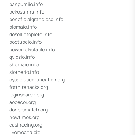
bangumiio.info
bekosunhu.info
beneficialgrandiose.info
blomaio.info
dosellinfoplete.info
podtubeio.info
powerfulvolatile.info
qvidsio.info
shumaio.info
slotherio.info
cysapluscertification.org
fortnitehacks.org
loginsearch.org
aodecor.org
donorsmatch.org
nowtimes.org
casinoeing.org
livemocha.biz