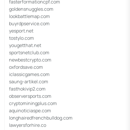
fasterformationcpf.com
goldensnuggles.com
lookbattlemap.com
buyrdpservice.com
yesport.net
tostylo.com
yougetthat.net
sportsnetclub.com
newbestcrypto.com
oxfordsave.com
iclassicgames.com
saung-artikel.com
fasthokivip2.com
observersports.com
cryptominingplus.com
aquinoticiaspe.com
longhairedfrenchbulldog.com
lawyersforhire.co