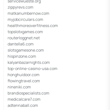
servicewueste.org
zippyrevs.com
matkanumbernow.com
myjobcirculars.com
healthmoreoverfitness.com
topslotxgames.com
routerloggnet.net
dantella6.com
slotsgamesone.com
hispinzone.com
kalyanbazarnights.com
top-online-casino-usa.com
honghuidoor.com
flowingtravel.com
nineniki.com
brandiospecialists.com
medicalcare7.com
adtennaball.com