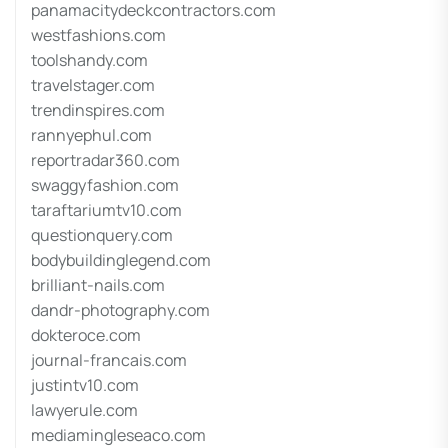
panamacitydeckcontractors.com
westfashions.com
toolshandy.com
travelstager.com
trendinspires.com
rannyephul.com
reportradar360.com
swaggyfashion.com
taraftariumtv10.com
questionquery.com
bodybuildinglegend.com
brilliant-nails.com
dandr-photography.com
dokteroce.com
journal-francais.com
justintv10.com
lawyerule.com
mediamingleseaco.com