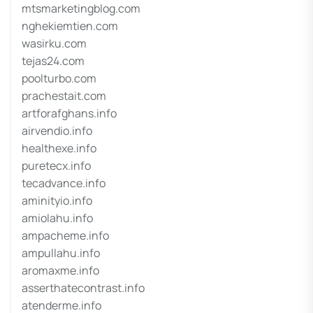
mtsmarketingblog.com
nghekiemtien.com
wasirku.com
tejas24.com
poolturbo.com
prachestait.com
artforafghans.info
airvendio.info
healthexe.info
puretecx.info
tecadvance.info
aminityio.info
amiolahu.info
ampacheme.info
ampullahu.info
aromaxme.info
asserthatecontrast.info
atenderme.info