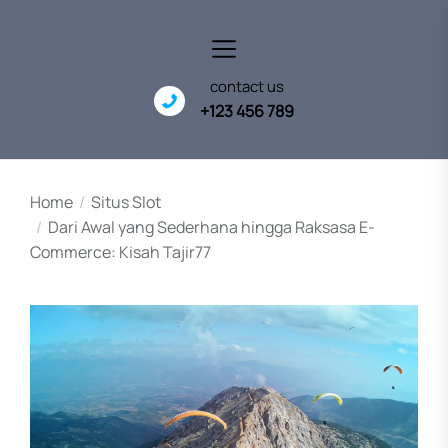
Skip
to
the
content
contact us
+123 456 789
Home
Situs Slot
Dari Awal yang Sederhana hingga Raksasa E-
Commerce: Kisah Tajir77