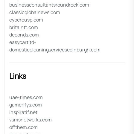
businessconsultantsroundrock.com
classicglobalnews.com
cybercusp.com
britaintt.com
deconds.com
easycartltd-
domesticcleaningservicesedinburgh.com
Links
uae-times.com
gamerifys.com
inspiratif.net
vsmsnetworks.com
offthem.com