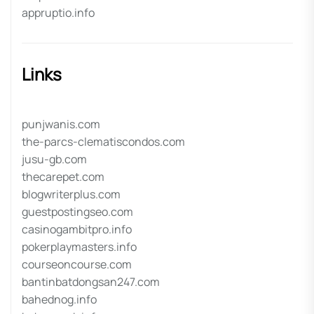
appruptio.info
Links
punjwanis.com
the-parcs-clematiscondos.com
jusu-gb.com
thecarepet.com
blogwriterplus.com
guestpostingseo.com
casinogambitpro.info
pokerplaymasters.info
courseoncourse.com
bantinbatdongsan247.com
bahednog.info