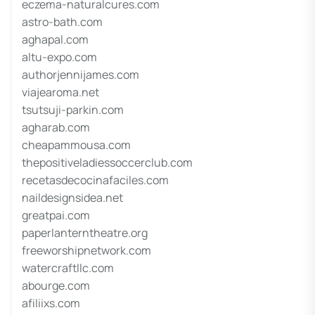
eczema-naturalcures.com
astro-bath.com
aghapal.com
altu-expo.com
authorjennijames.com
viajearoma.net
tsutsuji-parkin.com
agharab.com
cheapammousa.com
thepositiveladiessoccerclub.com
recetasdecocinafaciles.com
naildesignsidea.net
greatpai.com
paperlanterntheatre.org
freeworshipnetwork.com
watercraftllc.com
abourge.com
afiliixs.com