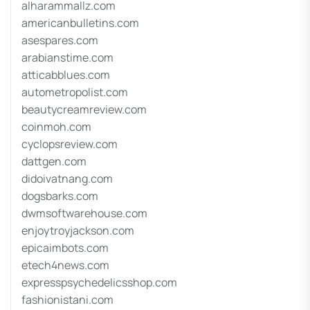
alharammallz.com
americanbulletins.com
asespares.com
arabianstime.com
atticabblues.com
autometropolist.com
beautycreamreview.com
coinmoh.com
cyclopsreview.com
dattgen.com
didoivatnang.com
dogsbarks.com
dwmsoftwarehouse.com
enjoytroyjackson.com
epicaimbots.com
etech4news.com
expresspsychedelicsshop.com
fashionistani.com