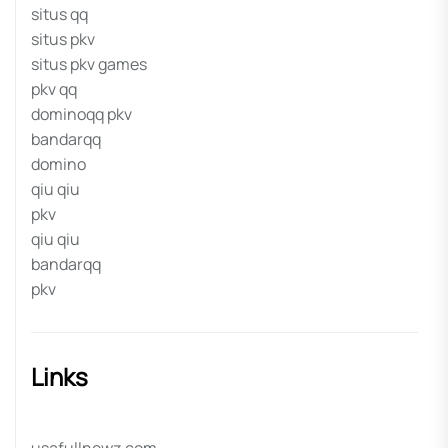
situs qq
situs pkv
situs pkv games
pkv qq
dominoqq pkv
bandarqq
domino
qiu qiu
pkv
qiu qiu
bandarqq
pkv
Links