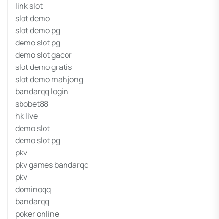
link slot
slot demo
slot demo pg
demo slot pg
demo slot gacor
slot demo gratis
slot demo mahjong
bandarqq login
sbobet88
hk live
demo slot
demo slot pg
pkv
pkv games bandarqq
pkv
dominoqq
bandarqq
poker online