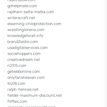
gohelpmate.com
rajdhani-satta-matka.com
writerscraft.net
elearning-childprotection.com
wrestling4mena.com
knowledgeforall.info
brand2lastio.com
usadigitalservices.com
socialhoppers.com
creativedream.net
n2315.com
getwebonline.com
onlyfansheaven.com
lky08.com
ralph-fiennes.net
fielder-maximum-discount.net
fitfllex.com