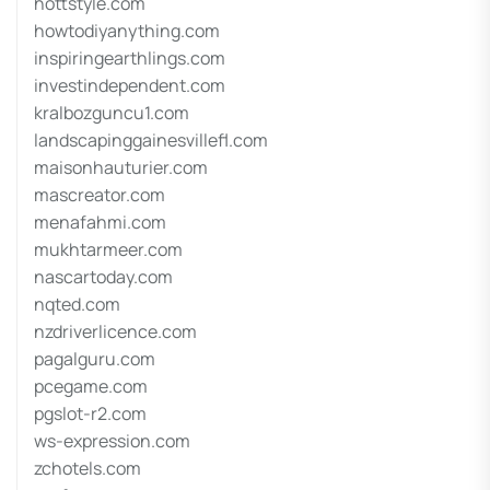
hottstyle.com
howtodiyanything.com
inspiringearthlings.com
investindependent.com
kralbozguncu1.com
landscapinggainesvillefl.com
maisonhauturier.com
mascreator.com
menafahmi.com
mukhtarmeer.com
nascartoday.com
nqted.com
nzdriverlicence.com
pagalguru.com
pcegame.com
pgslot-r2.com
ws-expression.com
zchotels.com