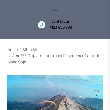
Skip
to
the
content
contact us
+123 456 789
Home
Situs Slot
Omo777: Tujuan Utama bagi Penggemar Game di
Mana Saja