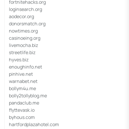
fortnitehacks.org
loginsearch.org
aodecor.org
donorsmatch.org
nowtimes.org
casinoeing.org
livemocha.biz
streetlife.biz
hyves.biz
enoughinfo.net
pinhive.net
warnabet.net
bollym4u.me
bolly2tollyblog.me
pandaclub.me
flyttevask.io
byhous.com
hartfordplazahotel.com