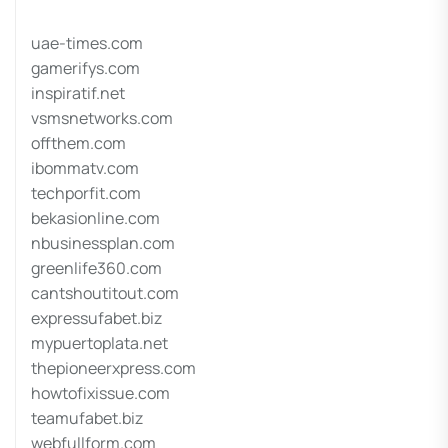
uae-times.com
gamerifys.com
inspiratif.net
vsmsnetworks.com
offthem.com
ibommatv.com
techporfit.com
bekasionline.com
nbusinessplan.com
greenlife360.com
cantshoutitout.com
expressufabet.biz
mypuertoplata.net
thepioneerxpress.com
howtofixissue.com
teamufabet.biz
webfullform.com