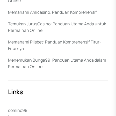
Online
Memahami Ahlicasino: Panduan Komprehensif
Temukan JurusCasino: Panduan Utama Anda untuk
Permainan Online
Memahami Plisbet: Panduan Komprehensif Fitur-
Fiturnya
Menemukan Bunga99: Panduan Utama Anda dalam
Permainan Online
Links
domino99