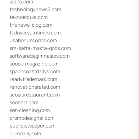
zepfo.com
technologynews5.com
teknoeduka.com
thenews-blog.com
todaycryptotimes.com
usabonuscodes.com
sm-satta-makta-gods.com
softwaredegimnasios.com
soopermagazine.com
spacecoastdailys.com
readytrademark.com
renovationsrated.com
scoziarestaurant.com
seohart.com
set-cleaning.com
promodesignai.com
publicistspaper.com
quindaily.com