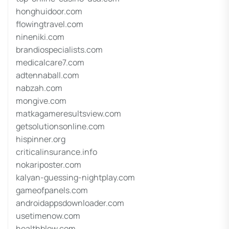
honghuidoor.com
flowingtravel.com
nineniki.com
brandiospecialists.com
medicalcare7.com
adtennaball.com
nabzah.com
mongive.com
matkagameresultsview.com
getsolutionsonline.com
hispinner.org
criticalinsurance.info
nokariposter.com
kalyan-guessing-nightplay.com
gameofpanels.com
androidappsdownloader.com
usetimenow.com
healthblow.com