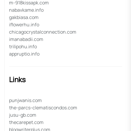
m-918kissapk.com
nabavkame.info
gakbiasa.com
iflowerhu.info
chicagocrystalconnection.com
imanabadii.com
trilipohu.info
appruptio.info
Links
punjwanis.com
the-parcs-clematiscondos.com
jusu-gb.com
thecarepet.com
blogwriterplus.com