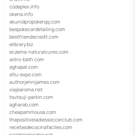
codeplex.info
okena.info
akunidpropokerqq.com
bespokecardetailing.com
bestfriendscredit.com
elibrary.biz
eczema-naturalcures.com
astro-bath.com
aghapal.com
altu-expo.com
authorjennijames.com
viajearoma.net
tsutsuji-parkin.com
agharab.com
cheapammousa.com
thepositiveladiessoccerclub.com
recetasdecocinafaciles.com
naildesignsidea.net