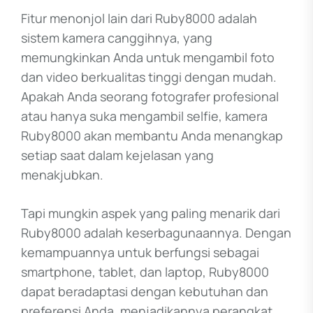
Fitur menonjol lain dari Ruby8000 adalah
sistem kamera canggihnya, yang
memungkinkan Anda untuk mengambil foto
dan video berkualitas tinggi dengan mudah.
Apakah Anda seorang fotografer profesional
atau hanya suka mengambil selfie, kamera
Ruby8000 akan membantu Anda menangkap
setiap saat dalam kejelasan yang
menakjubkan.
Tapi mungkin aspek yang paling menarik dari
Ruby8000 adalah keserbagunaannya. Dengan
kemampuannya untuk berfungsi sebagai
smartphone, tablet, dan laptop, Ruby8000
dapat beradaptasi dengan kebutuhan dan
preferensi Anda, menjadikannya perangkat