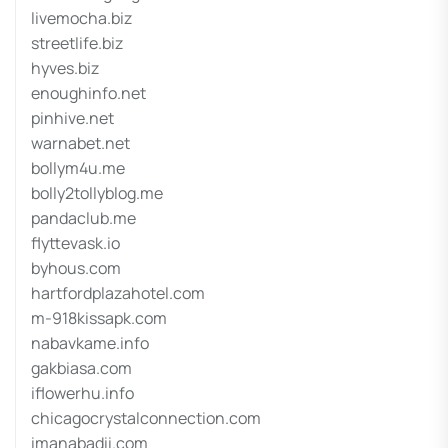
livemocha.biz
streetlife.biz
hyves.biz
enoughinfo.net
pinhive.net
warnabet.net
bollym4u.me
bolly2tollyblog.me
pandaclub.me
flyttevask.io
byhous.com
hartfordplazahotel.com
m-918kissapk.com
nabavkame.info
gakbiasa.com
iflowerhu.info
chicagocrystalconnection.com
imanabadii.com