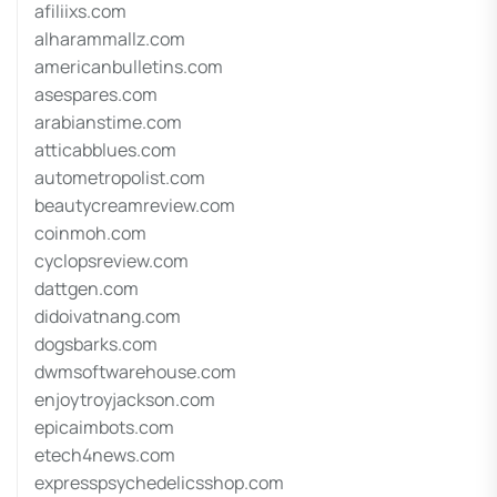
afiliixs.com
alharammallz.com
americanbulletins.com
asespares.com
arabianstime.com
atticabblues.com
autometropolist.com
beautycreamreview.com
coinmoh.com
cyclopsreview.com
dattgen.com
didoivatnang.com
dogsbarks.com
dwmsoftwarehouse.com
enjoytroyjackson.com
epicaimbots.com
etech4news.com
expresspsychedelicsshop.com