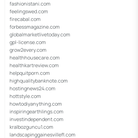
fashionistani.com
feelingswed.com
firecabal.com
forbessmagazine.com
globalmarketlivetoday.com
gpl-license.com
grow2every.com
healthhousecare.com
healthkartreview.com
helpquitporn.com
highqualitybanknote.com
hostingnews24.com
hottstyle.com
howtodiyanything.com
inspiringearthlings.com
investindependent.com
kralbozguncu1.com
landscapinggainesvillefl.com