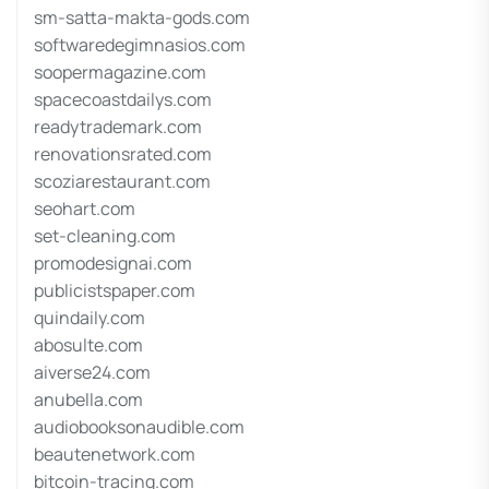
sm-satta-makta-gods.com
softwaredegimnasios.com
soopermagazine.com
spacecoastdailys.com
readytrademark.com
renovationsrated.com
scoziarestaurant.com
seohart.com
set-cleaning.com
promodesignai.com
publicistspaper.com
quindaily.com
abosulte.com
aiverse24.com
anubella.com
audiobooksonaudible.com
beautenetwork.com
bitcoin-tracing.com