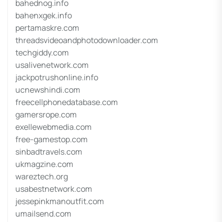
bahednog.info
bahenxgek.info
pertamaskre.com
threadsvideoandphotodownloader.com
techgiddy.com
usalivenetwork.com
jackpotrushonline.info
ucnewshindi.com
freecellphonedatabase.com
gamersrope.com
exellewebmedia.com
free-gamestop.com
sinbadtravels.com
ukmagzine.com
wareztech.org
usabestnetwork.com
jessepinkmanoutfit.com
umailsend.com