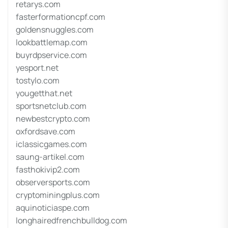
retarys.com
fasterformationcpf.com
goldensnuggles.com
lookbattlemap.com
buyrdpservice.com
yesport.net
tostylo.com
yougetthat.net
sportsnetclub.com
newbestcrypto.com
oxfordsave.com
iclassicgames.com
saung-artikel.com
fasthokivip2.com
observersports.com
cryptominingplus.com
aquinoticiaspe.com
longhairedfrenchbulldog.com