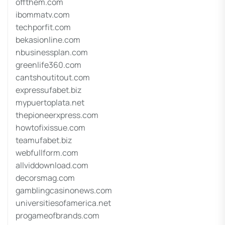
offthem.com
ibommatv.com
techporfit.com
bekasionline.com
nbusinessplan.com
greenlife360.com
cantshoutitout.com
expressufabet.biz
mypuertoplata.net
thepioneerxpress.com
howtofixissue.com
teamufabet.biz
webfullform.com
allviddownload.com
decorsmag.com
gamblingcasinonews.com
universitiesofamerica.net
progameofbrands.com