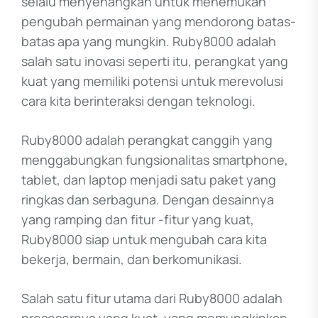
selalu menyenangkan untuk menemukan
pengubah permainan yang mendorong batas-
batas apa yang mungkin. Ruby8000 adalah
salah satu inovasi seperti itu, perangkat yang
kuat yang memiliki potensi untuk merevolusi
cara kita berinteraksi dengan teknologi.
Ruby8000 adalah perangkat canggih yang
menggabungkan fungsionalitas smartphone,
tablet, dan laptop menjadi satu paket yang
ringkas dan serbaguna. Dengan desainnya
yang ramping dan fitur -fitur yang kuat,
Ruby8000 siap untuk mengubah cara kita
bekerja, bermain, dan berkomunikasi.
Salah satu fitur utama dari Ruby8000 adalah