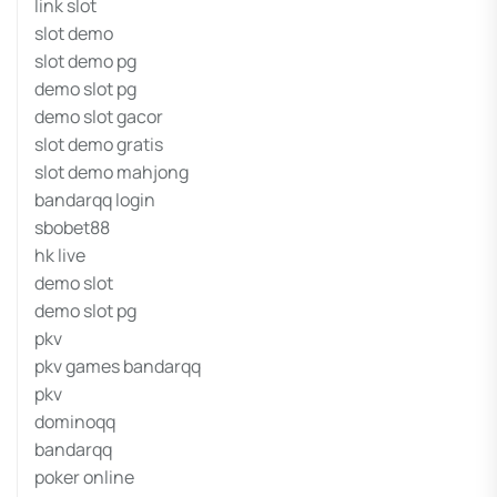
link slot
slot demo
slot demo pg
demo slot pg
demo slot gacor
slot demo gratis
slot demo mahjong
bandarqq login
sbobet88
hk live
demo slot
demo slot pg
pkv
pkv games bandarqq
pkv
dominoqq
bandarqq
poker online