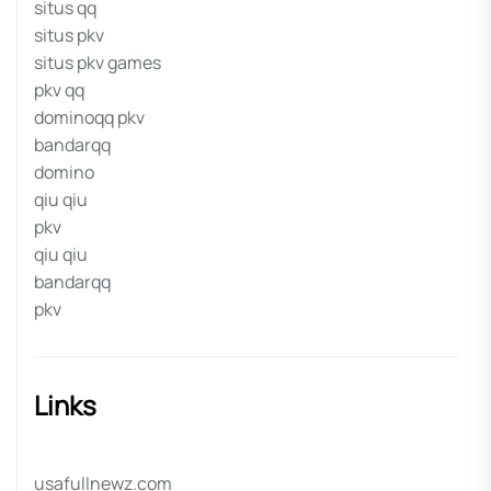
situs qq
situs pkv
situs pkv games
pkv qq
dominoqq pkv
bandarqq
domino
qiu qiu
pkv
qiu qiu
bandarqq
pkv
Links
usafullnewz.com