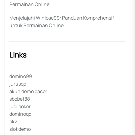
Permainan Online
Menjelajahi Winlose99: Panduan Komprehensif
untuk Permainan Online
Links
domino99
jurusqq
akun demo gacor
sbobet88
judi poker
dominoqq
pkv
slot demo