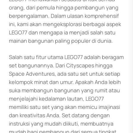
orang, dari pemula hingga pembangun yang
berpengalaman. Dalam ulasan komprehensif
ini, kami akan mengeksplorasi berbagai aspek
LEGO77 dan mengapa ia menjadi salah satu
mainan bangunan paling populer di dunia.
Salah satu fitur utama LEGO77 adalah beragam
set bangunannya. Dari Cityscapes hingga
Space Adventures, ada satu set untuk setiap
kelompok minat dan umur. Apakah Anda lebih
suka membangun bangunan yang rumit atau
menjelajahi kedalaman lautan, LEGO77
memiliki satu set yang akan memicu imajinasi
dan kreativitas Anda. Set datang dengan
instruksi yang mudah diikuti, membuatnya
mudah bagi pembangun dari semua tingkat