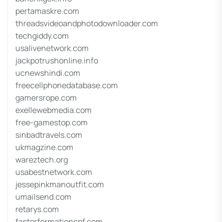
pertamaskre.com
threadsvideoandphotodownloader.com
techgiddy.com
usalivenetwork.com
jackpotrushonline.info
ucnewshindi.com
freecellphonedatabase.com
gamersrope.com
exellewebmedia.com
free-gamestop.com
sinbadtravels.com
ukmagzine.com
wareztech.org
usabestnetwork.com
jessepinkmanoutfit.com
umailsend.com
retarys.com
fasterformationcpf.com