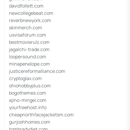
davidfollett.com
newcollegebeat.com
reverbnewyork.com
skinmerch.com
usvisaforum.com
bestmovierulz.com
jagalchi-trade.com
loopersound.com
minapenelope.com
justicereformalliance.com
cryptoglax.com
ohiohobbyplus.com
bogothemes.com
ajino-mingei.com
yourfreehost.info
cheapnorthfacejacketsm.com
gurjoshhomes.com
tombradydiet.com