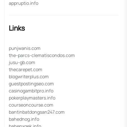
appruptio.info
Links
punjwanis.com
the-parcs-clematiscondos.com
jusu-gb.com
thecarepet.com
blogwriterplus.com
guestpostingseo.com
casinogambitpro.info
pokerplaymasters.info
courseoncourse.com
bantinbatdongsan247.com
bahednog.info
bahenxgek.info